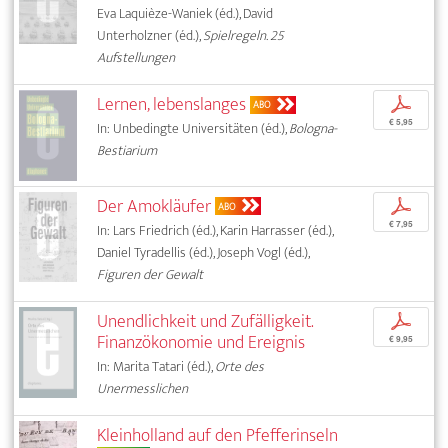
Eva Laquièze-Waniek (éd.), David
Unterholzner (éd.),
Spielregeln. 25
Aufstellungen
Lernen, lebenslanges
p
ABO
€ 5,95
In: Unbedingte Universitäten (éd.),
Bologna-
Bestiarium
Der Amokläufer
p
ABO
€ 7,95
In: Lars Friedrich (éd.), Karin Harrasser (éd.),
Daniel Tyradellis (éd.), Joseph Vogl (éd.),
Figuren der Gewalt
Unendlichkeit und Zufälligkeit.
p
Finanzökonomie und Ereignis
€ 9,95
In: Marita Tatari (éd.),
Orte des
Unermesslichen
Kleinholland auf den Pfefferinseln