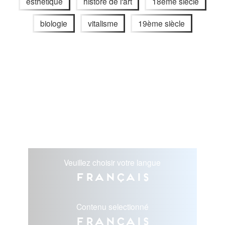
esthétique
histore de l'art
18ème siècle
biologie
vitalisme
19ème siècle
Veuillez choisir votre langue
Français
Contenu selectionné
Français