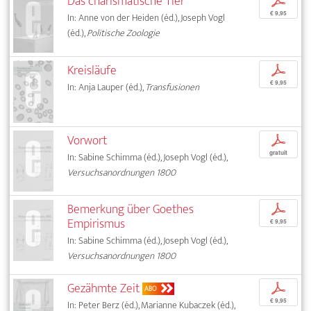
Das charismatische Tier
p
€ 9,95
In: Anne von der Heiden (éd.), Joseph Vogl
(éd.),
Politische Zoologie
Kreisläufe
p
€ 9,95
In: Anja Lauper (éd.),
Transfusionen
Vorwort
p
gratuit
In: Sabine Schimma (éd.), Joseph Vogl (éd.),
Versuchsanordnungen 1800
Bemerkung über Goethes
p
Empirismus
€ 9,95
In: Sabine Schimma (éd.), Joseph Vogl (éd.),
Versuchsanordnungen 1800
Gezähmte Zeit
p
ABO
€ 9,95
In: Peter Berz (éd.), Marianne Kubaczek (éd.),