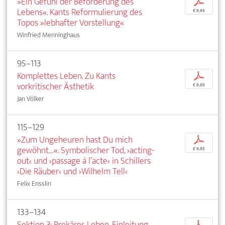
»Ein Gefühl der Beförderung des
p
Lebens«. Kants Reformulierung des
€ 9,95
Topos »lebhafter Vorstellung«
Winfried Menninghaus
95–113
Komplettes Leben. Zu Kants
p
vorkritischer Ästhetik
€ 9,95
Jan Völker
115–129
»Zum Ungeheuren hast Du mich
p
gewöhnt…«. Symbolischer Tod, ›acting-
€ 9,95
out‹ und ›passage à l’acte‹ in Schillers
›Die Räuber‹ und ›Wilhelm Tell‹
Felix Ensslin
133–134
Sektion 3: Prekäres Leben. Einleitung
p