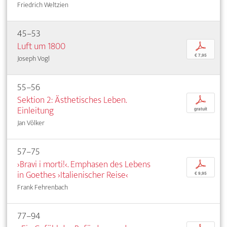
Friedrich Weltzien
45–53
Luft um 1800
p
€ 7,95
Joseph Vogl
55–56
Sektion 2: Ästhetisches Leben.
p
Einleitung
gratuit
Jan Völker
57–75
›Bravi i morti!‹. Emphasen des Lebens
p
in Goethes ›Italienischer Reise‹
€ 9,95
Frank Fehrenbach
77–94