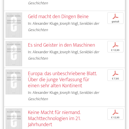
Geschichten
Geld macht den Dingen Beine
p
gratuit
In: Alexander Kluge, Joseph Vogl,
Senkblei der
Geschichten
Es sind Geister in den Maschinen
p
€ 12,95
In: Alexander Kluge, Joseph Vogl,
Senkblei der
Geschichten
Europa: das unbeschriebene Blatt.
p
Über die junge Verfassung für
€ 7,95
einen sehr alten Kontinent
In: Alexander Kluge, Joseph Vogl,
Senkblei der
Geschichten
Keine Macht für niemand.
p
Machttechnologien im 21.
€ 12,95
Jahrhundert