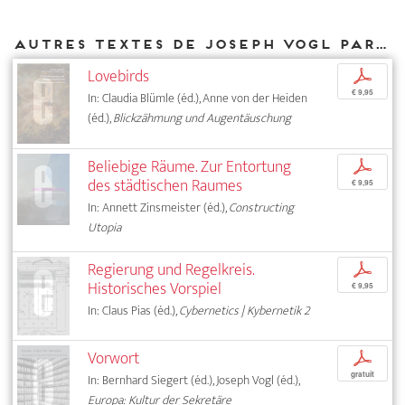
Autres textes de Joseph Vogl parus chez DIAPHANES
Lovebirds
p
€ 9,95
In: Claudia Blümle (éd.), Anne von der Heiden
(éd.),
Blickzähmung und Augentäuschung
Beliebige Räume. Zur Entortung
p
des städtischen Raumes
€ 9,95
In: Annett Zinsmeister (éd.),
Constructing
Utopia
Regierung und Regelkreis.
p
Historisches Vorspiel
€ 9,95
In: Claus Pias (éd.),
Cybernetics | Kybernetik 2
Vorwort
p
gratuit
In: Bernhard Siegert (éd.), Joseph Vogl (éd.),
Europa: Kultur der Sekretäre