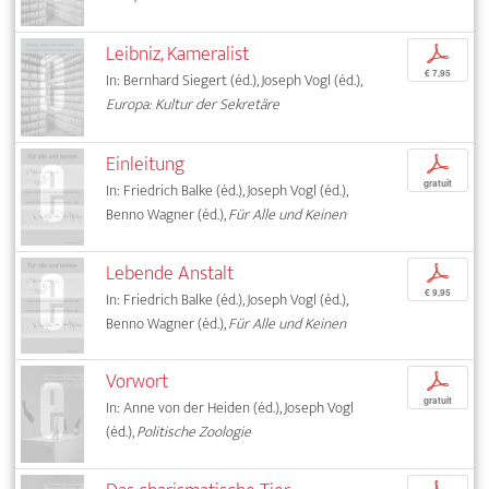
Leibniz, Kameralist
p
€ 7,95
In: Bernhard Siegert (éd.), Joseph Vogl (éd.),
Europa: Kultur der Sekretäre
Einleitung
p
gratuit
In: Friedrich Balke (éd.), Joseph Vogl (éd.),
Benno Wagner (éd.),
Für Alle und Keinen
Lebende Anstalt
p
€ 9,95
In: Friedrich Balke (éd.), Joseph Vogl (éd.),
Benno Wagner (éd.),
Für Alle und Keinen
Vorwort
p
gratuit
In: Anne von der Heiden (éd.), Joseph Vogl
(éd.),
Politische Zoologie