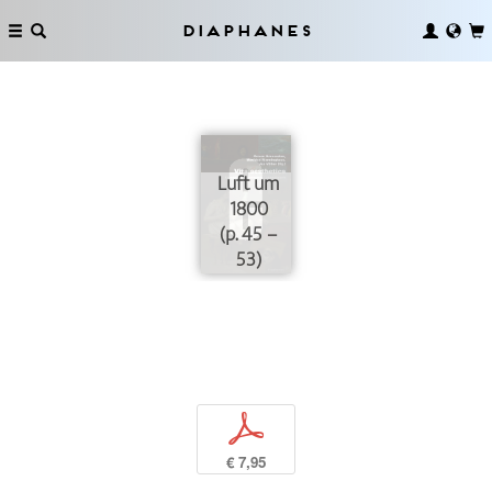
Diaphanes
Luft um
1800
(p. 45 –
53)
p
€ 7,95