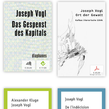
b
e
p
€ 20,00
€ 17,99
€ 35,00