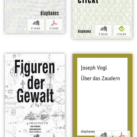
b
p
b
e
€ 19,00
€ 19,00
€ 30,00
€ 24,99
b
p
b
p