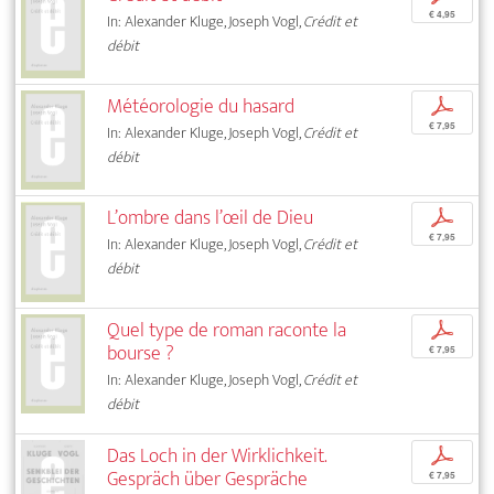
€ 4,95
In: Alexander Kluge, Joseph Vogl,
Crédit et
débit
Météorologie du hasard
p
€ 7,95
In: Alexander Kluge, Joseph Vogl,
Crédit et
débit
L’ombre dans l’œil de Dieu
p
€ 7,95
In: Alexander Kluge, Joseph Vogl,
Crédit et
débit
Quel type de roman raconte la
p
bourse ?
€ 7,95
In: Alexander Kluge, Joseph Vogl,
Crédit et
débit
Das Loch in der Wirklichkeit.
p
Gespräch über Gespräche
€ 7,95