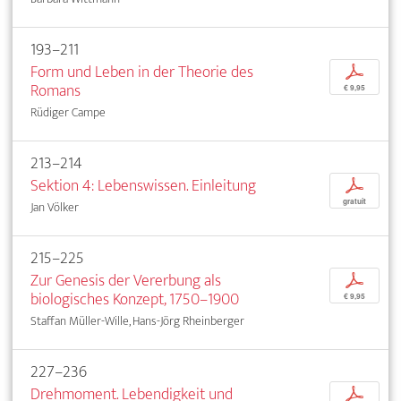
193–211
Form und Leben in der Theorie des
p
Romans
€ 9,95
Rüdiger Campe
213–214
Sektion 4: Lebenswissen. Einleitung
p
gratuit
Jan Völker
215–225
Zur Genesis der Vererbung als
p
biologisches Konzept, 1750–1900
€ 9,95
Staffan Müller-Wille, Hans-Jörg Rheinberger
227–236
Drehmoment. Lebendigkeit und
p