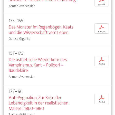
gratuit
Armen Avanessian
135–155
Das Monster im Regenbogen. Keats
p
und die Wissenschaft vom Leben
€ 14,95
Denise Gigante
157–176
Die ästhetische Wiederkehr des
p
Vampirismus. Kant – Polidori –
€ 9,95
Baudelaire
Armen Avanessian
177–191
Anti-Pygmalion. Zur Krise der
p
Lebendigkeit in der realistischen
€ 9,95
Malerei, 1860–1880
Barbara Wittmann