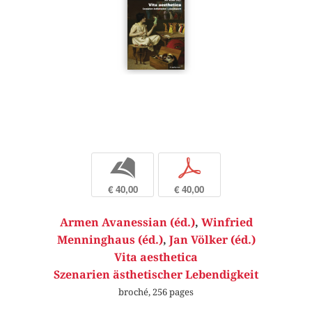
b
p
€ 40,00
€ 40,00
Armen Avanessian (éd.)
,
Winfried
Menninghaus (éd.)
,
Jan Völker (éd.)
Vita aesthetica
Szenarien ästhetischer Lebendigkeit
broché, 256 pages