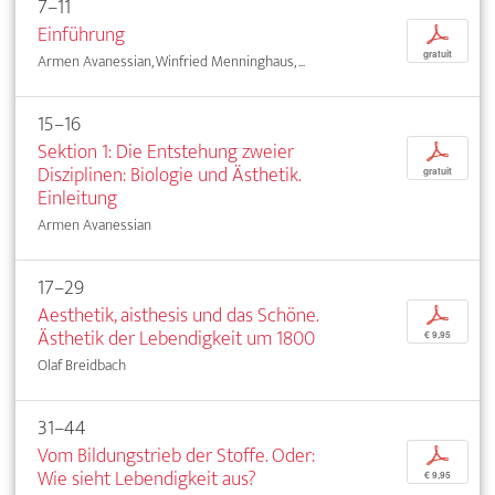
7–11
Einführung
p
gratuit
Armen Avanessian, Winfried Menninghaus, ...
15–16
Sektion 1: Die Entstehung zweier
p
Disziplinen: Biologie und Ästhetik.
gratuit
Einleitung
Armen Avanessian
17–29
Aesthetik, aisthesis und das Schöne.
p
Ästhetik der Lebendigkeit um 1800
€ 9,95
Olaf Breidbach
31–44
Vom Bildungstrieb der Stoffe. Oder:
p
Wie sieht Lebendigkeit aus?
€ 9,95