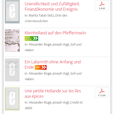
Unendlichkeit und Zufälligkeit.
p
Finanzökonomie und Ereignis
€ 9,95
In: Marita Tatari (éd.),
Orte des
Unermesslichen
Kleinholland auf den Pfefferinseln
OPEN
ACCESS
In: Alexander Kluge, Joseph Vogl,
Soll und
Haben
Ein Labyrinth ohne Anfang und
Ende
ABO
In: Alexander Kluge, Joseph Vogl,
Soll und
Haben
Une petite Hollande sur les îles
p
aux épices
€ 12,95
In: Alexander Kluge, Joseph Vogl,
Crédit et
débit