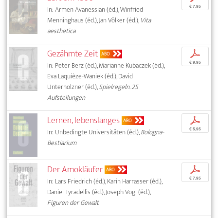
€ 7,95
In: Armen Avanessian (éd.), Winfried
Menninghaus (éd.), Jan Völker (éd.),
Vita
aesthetica
Gezähmte Zeit
p
ABO
€ 9,95
In: Peter Berz (éd.), Marianne Kubaczek (éd.),
Eva Laquièze-Waniek (éd.), David
Unterholzner (éd.),
Spielregeln. 25
Aufstellungen
Lernen, lebenslanges
p
ABO
€ 5,95
In: Unbedingte Universitäten (éd.),
Bologna-
Bestiarium
Der Amokläufer
p
ABO
€ 7,95
In: Lars Friedrich (éd.), Karin Harrasser (éd.),
Daniel Tyradellis (éd.), Joseph Vogl (éd.),
Figuren der Gewalt