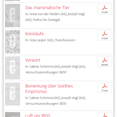
Das charismatische Tier
p
€ 9,95
In: Anne von der Heiden (éd.), Joseph Vogl
(éd.),
Politische Zoologie
Kreisläufe
p
€ 9,95
In: Anja Lauper (éd.),
Transfusionen
Vorwort
p
gratuit
In: Sabine Schimma (éd.), Joseph Vogl (éd.),
Versuchsanordnungen 1800
Bemerkung über Goethes
p
Empirismus
€ 9,95
In: Sabine Schimma (éd.), Joseph Vogl (éd.),
Versuchsanordnungen 1800
Luft um 1800
p