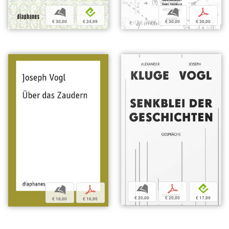
b
p
b
e
€ 30,00
€ 30,00
€ 30,00
€ 24,99
b
p
e
b
p
€ 20,00
€ 20,00
€ 17,99
€ 18,00
€ 16,95