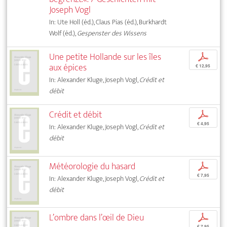
Joseph Vogl
In: Ute Holl (éd.), Claus Pias (éd.), Burkhardt
Wolf (éd.),
Gespenster des Wissens
Une petite Hollande sur les îles
p
aux épices
€ 12,95
In: Alexander Kluge, Joseph Vogl,
Crédit et
débit
Crédit et débit
p
€ 4,95
In: Alexander Kluge, Joseph Vogl,
Crédit et
débit
Météorologie du hasard
p
€ 7,95
In: Alexander Kluge, Joseph Vogl,
Crédit et
débit
L’ombre dans l’œil de Dieu
p
€ 7,95