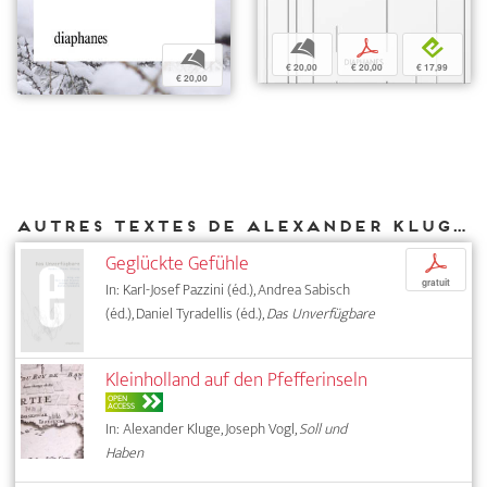
b
p
e
b
€ 20,00
€ 20,00
€ 17,99
€ 20,00
Autres textes de Alexander Kluge parus chez DIAPHANES
Geglückte Gefühle
p
gratuit
In: Karl-Josef Pazzini (éd.), Andrea Sabisch
(éd.), Daniel Tyradellis (éd.),
Das Unverfügbare
Kleinholland auf den Pfefferinseln
OPEN
ACCESS
In: Alexander Kluge, Joseph Vogl,
Soll und
Haben