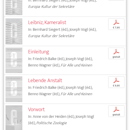
In: Bernhard Siegert (éd.), Joseph Vogl (éd.),
Europa: Kultur der Sekretäre
Leibniz, Kameralist
p
€ 7,95
In: Bernhard Siegert (éd.), Joseph Vogl (éd.),
Europa: Kultur der Sekretäre
Einleitung
p
gratuit
In: Friedrich Balke (éd.), Joseph Vogl (éd.),
Benno Wagner (éd.),
Für Alle und Keinen
Lebende Anstalt
p
€ 9,95
In: Friedrich Balke (éd.), Joseph Vogl (éd.),
Benno Wagner (éd.),
Für Alle und Keinen
Vorwort
p
gratuit
In: Anne von der Heiden (éd.), Joseph Vogl
(éd.),
Politische Zoologie