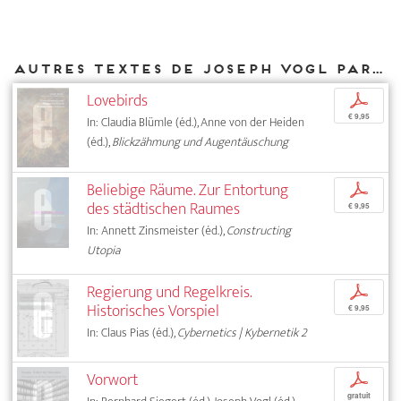
Autres textes de Joseph Vogl parus chez DIAPHANES
Lovebirds
p
€ 9,95
In: Claudia Blümle (éd.), Anne von der Heiden
(éd.),
Blickzähmung und Augentäuschung
Beliebige Räume. Zur Entortung
p
des städtischen Raumes
€ 9,95
In: Annett Zinsmeister (éd.),
Constructing
Utopia
Regierung und Regelkreis.
p
Historisches Vorspiel
€ 9,95
In: Claus Pias (éd.),
Cybernetics | Kybernetik 2
Vorwort
p
gratuit