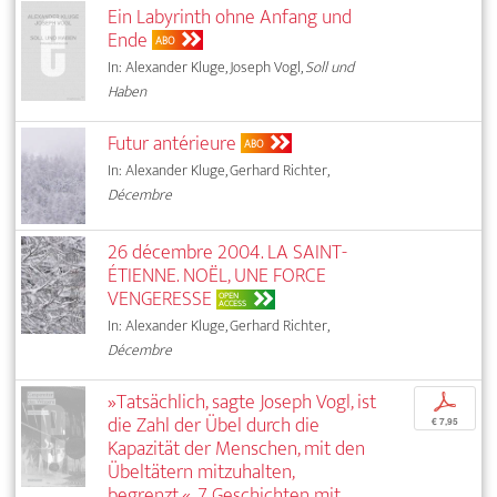
Ein Labyrinth ohne Anfang und
Ende
ABO
In: Alexander Kluge, Joseph Vogl,
Soll und
Haben
Futur antérieure
ABO
In: Alexander Kluge, Gerhard Richter,
Décembre
26 décembre 2004. LA SAINT-
ÉTIENNE. NOËL, UNE FORCE
VENGERESSE
OPEN
ACCESS
In: Alexander Kluge, Gerhard Richter,
Décembre
»Tatsächlich, sagte Joseph Vogl, ist
p
die Zahl der Übel durch die
€ 7,95
Kapazität der Menschen, mit den
Übeltätern mitzuhalten,
begrenzt.«. 7 Geschichten mit