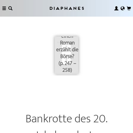
Diaphanes
Was für
einen
Roman
erzählt die
Börse?
(p. 247 –
258)
Bankrotte des 20.