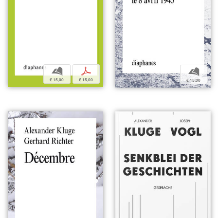
b
p
b
€ 15,00
€ 15,00
€ 15,00