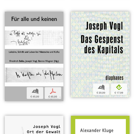
b
e
b
p
€ 20,00
€ 17,99
€ 45,00
€ 45,00