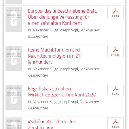
Europa: das unbeschriebene Blatt.
p
Über die junge Verfassung für
€ 7,95
einen sehr alten Kontinent
In: Alexander Kluge, Joseph Vogl,
Senkblei der
Geschichten
Keine Macht für niemand.
p
Machttechnologien im 21.
€ 12,95
Jahrhundert
In: Alexander Kluge, Joseph Vogl,
Senkblei der
Geschichten
Begriffskatastrophen.
p
Wirklichkeitszerfall im April 2020
€ 7,95
In: Alexander Kluge, Joseph Vogl,
Senkblei der
Geschichten
»Schöne Ansichten der
p
Zerstörung«
€ 5,95