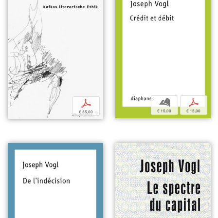
b
p
p
€ 15,00
€ 15,00
€ 35,00