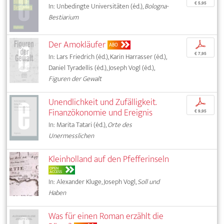
€ 5,95
In: Unbedingte Universitäten (éd.),
Bologna-
Bestiarium
Der Amokläufer
p
ABO
€ 7,95
In: Lars Friedrich (éd.), Karin Harrasser (éd.),
Daniel Tyradellis (éd.), Joseph Vogl (éd.),
Figuren der Gewalt
Unendlichkeit und Zufälligkeit.
p
Finanzökonomie und Ereignis
€ 9,95
In: Marita Tatari (éd.),
Orte des
Unermesslichen
Kleinholland auf den Pfefferinseln
OPEN
ACCESS
In: Alexander Kluge, Joseph Vogl,
Soll und
Haben
Was für einen Roman erzählt die