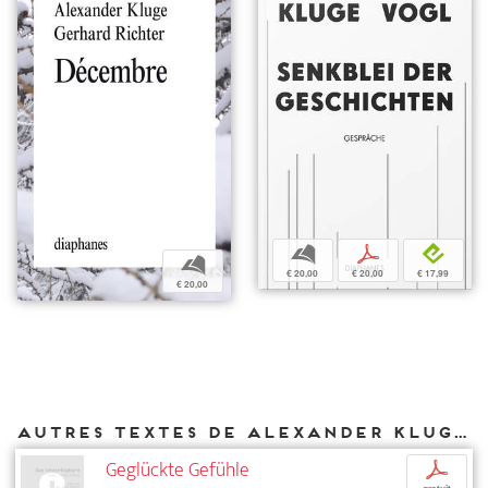
b
p
e
b
€ 20,00
€ 20,00
€ 17,99
€ 20,00
Autres textes de Alexander Kluge parus chez DIAPHANES
Geglückte Gefühle
p