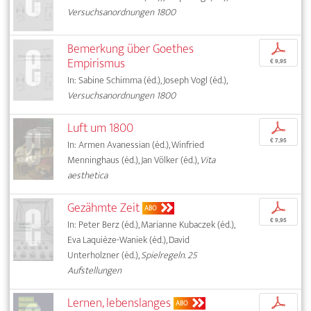
Versuchsanordnungen 1800
Bemerkung über Goethes
p
Empirismus
€ 9,95
In: Sabine Schimma (éd.), Joseph Vogl (éd.),
Versuchsanordnungen 1800
Luft um 1800
p
€ 7,95
In: Armen Avanessian (éd.), Winfried
Menninghaus (éd.), Jan Völker (éd.),
Vita
aesthetica
Gezähmte Zeit
p
ABO
€ 9,95
In: Peter Berz (éd.), Marianne Kubaczek (éd.),
Eva Laquièze-Waniek (éd.), David
Unterholzner (éd.),
Spielregeln. 25
Aufstellungen
Lernen, lebenslanges
p
ABO