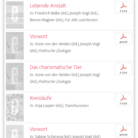
Lebende Anstalt
p
€ 9,95
In: Friedrich Balke (éd.), Joseph Vogl (éd.),
Benno Wagner (éd.),
Für Alle und Keinen
Vorwort
p
gratuit
In: Anne von der Heiden (éd.), Joseph Vogl
(éd.),
Politische Zoologie
Das charismatische Tier
p
€ 9,95
In: Anne von der Heiden (éd.), Joseph Vogl
(éd.),
Politische Zoologie
Kreisläufe
p
€ 9,95
In: Anja Lauper (éd.),
Transfusionen
Vorwort
p
gratuit
In: Sabine Schimma (éd.), Joseph Vogl (éd.),