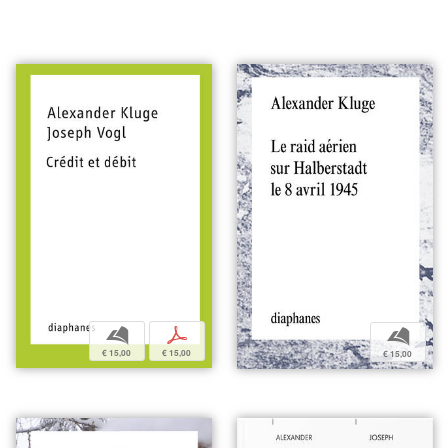
b
p
b
€ 15,00
€ 15,00
€ 15,00