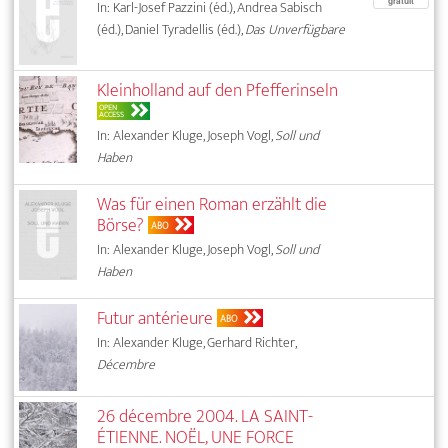
gratuit
In: Karl-Josef Pazzini (éd.), Andrea Sabisch
(éd.), Daniel Tyradellis (éd.),
Das Unverfügbare
Kleinholland auf den Pfefferinseln
OPEN
ACCESS
In: Alexander Kluge, Joseph Vogl,
Soll und
Haben
Was für einen Roman erzählt die
Börse?
ABO
In: Alexander Kluge, Joseph Vogl,
Soll und
Haben
Futur antérieure
ABO
In: Alexander Kluge, Gerhard Richter,
Décembre
26 décembre 2004. LA SAINT-
ÉTIENNE. NOËL, UNE FORCE