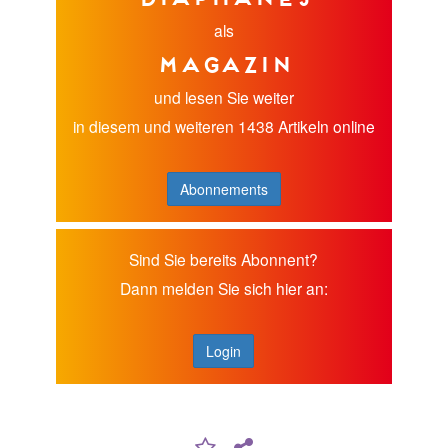
als
Magazin
und lesen Sie weiter
in diesem und weiteren 1438 Artikeln online
Abonnements
Sind Sie bereits Abonnent?
Dann melden Sie sich hier an:
Login