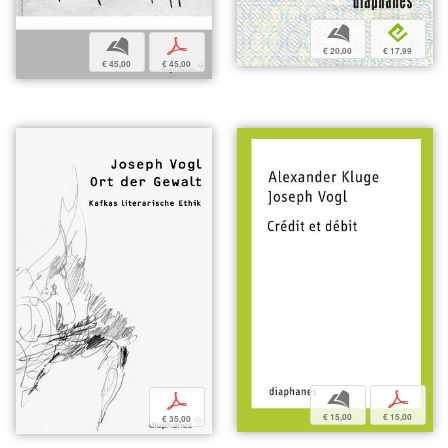
b
e
b
p
€ 20,00
€ 17,99
€ 45,00
€ 45,00
b
p
p
€ 15,00
€ 15,00
€ 35,00