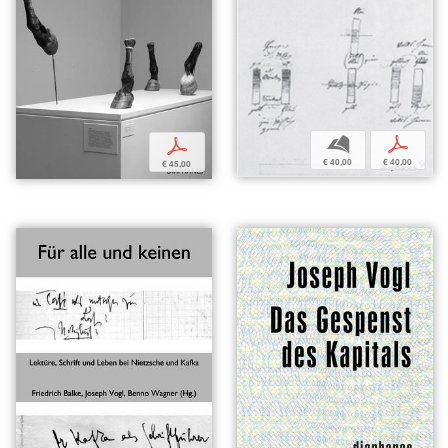
b
p
p
€ 40,00
€ 40,00
€ 45,00