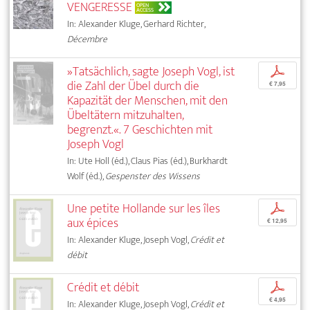
VENGERESSE
OPEN
ACCESS
In: Alexander Kluge, Gerhard Richter,
Décembre
»Tatsächlich, sagte Joseph Vogl, ist
p
die Zahl der Übel durch die
€ 7,95
Kapazität der Menschen, mit den
Übeltätern mitzuhalten,
begrenzt.«. 7 Geschichten mit
Joseph Vogl
In: Ute Holl (éd.), Claus Pias (éd.), Burkhardt
Wolf (éd.),
Gespenster des Wissens
Une petite Hollande sur les îles
p
aux épices
€ 12,95
In: Alexander Kluge, Joseph Vogl,
Crédit et
débit
Crédit et débit
p
€ 4,95
In: Alexander Kluge, Joseph Vogl,
Crédit et