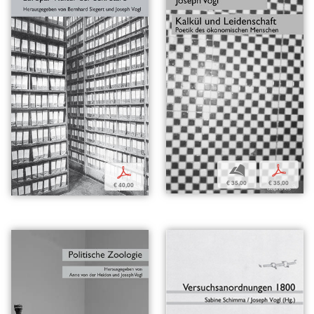
b
p
p
€ 35,00
€ 35,00
€ 40,00