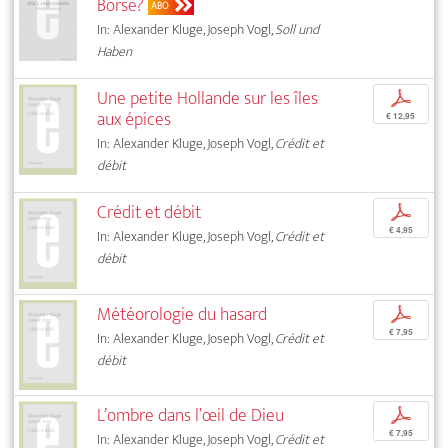
Börse?
ABO
In: Alexander Kluge, Joseph Vogl,
Soll und
Haben
Une petite Hollande sur les îles
p
aux épices
€ 12,95
In: Alexander Kluge, Joseph Vogl,
Crédit et
débit
Crédit et débit
p
€ 4,95
In: Alexander Kluge, Joseph Vogl,
Crédit et
débit
Météorologie du hasard
p
€ 7,95
In: Alexander Kluge, Joseph Vogl,
Crédit et
débit
L’ombre dans l’œil de Dieu
p
€ 7,95
In: Alexander Kluge, Joseph Vogl,
Crédit et