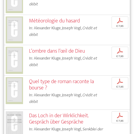
débit
Météorologie du hasard
p
€ 7,95
In: Alexander Kluge, Joseph Vogl,
Crédit et
débit
L’ombre dans l’œil de Dieu
p
€ 7,95
In: Alexander Kluge, Joseph Vogl,
Crédit et
débit
Quel type de roman raconte la
p
bourse ?
€ 7,95
In: Alexander Kluge, Joseph Vogl,
Crédit et
débit
Das Loch in der Wirklichkeit.
p
Gespräch über Gespräche
€ 7,95
In: Alexander Kluge, Joseph Vogl,
Senkblei der