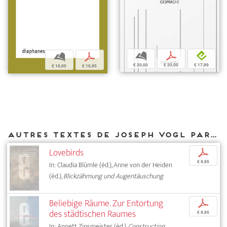
b
p
e
b
p
€ 20,00
€ 20,00
€ 17,99
€ 18,00
€ 16,95
Autres textes de Joseph Vogl parus chez DIAPHANES
Lovebirds
p
€ 9,95
In: Claudia Blümle (éd.), Anne von der Heiden
(éd.),
Blickzähmung und Augentäuschung
Beliebige Räume. Zur Entortung
p
des städtischen Raumes
€ 9,95
In: Annett Zinsmeister (éd.),
Constructing