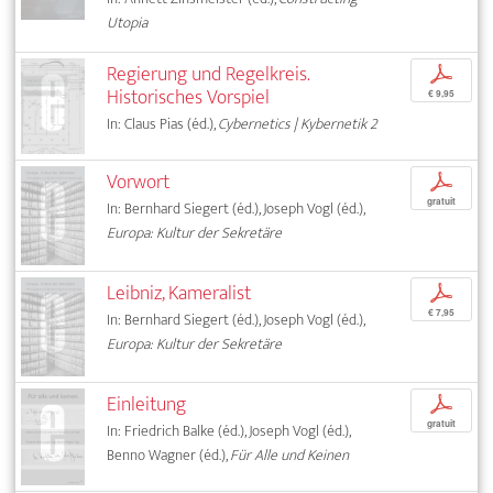
Utopia
Regierung und Regelkreis.
p
Historisches Vorspiel
€ 9,95
In: Claus Pias (éd.),
Cybernetics | Kybernetik 2
Vorwort
p
gratuit
In: Bernhard Siegert (éd.), Joseph Vogl (éd.),
Europa: Kultur der Sekretäre
Leibniz, Kameralist
p
€ 7,95
In: Bernhard Siegert (éd.), Joseph Vogl (éd.),
Europa: Kultur der Sekretäre
Einleitung
p
gratuit
In: Friedrich Balke (éd.), Joseph Vogl (éd.),
Benno Wagner (éd.),
Für Alle und Keinen