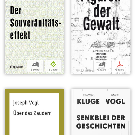
b
p
b
e
€ 30,00
€ 30,00
€ 30,00
€ 24,99