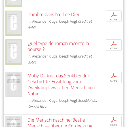
L’ombre dans l’œil de Dieu
p
€ 7,95
In: Alexander Kluge, Joseph Vogl,
Crédit et
débit
Quel type de roman raconte la
p
bourse ?
€ 7,95
In: Alexander Kluge, Joseph Vogl,
Crédit et
débit
Moby-Dick ist das Senkblei der
p
Geschichte. Erzählung vom
€ 7,95
Zweikampf zwischen Mensch und
Natur
In: Alexander Kluge, Joseph Vogl,
Senkblei der
Geschichten
Die Menschmaschine: Bestie
p
Mensch — über die Entdeckung
€ 5,95