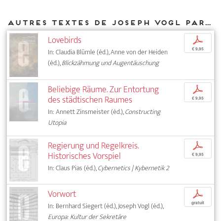
Autres textes de Joseph Vogl parus chez DIAPHANES
Lovebirds
p
€ 9,95
In: Claudia Blümle (éd.), Anne von der Heiden
(éd.),
Blickzähmung und Augentäuschung
Beliebige Räume. Zur Entortung
p
des städtischen Raumes
€ 9,95
In: Annett Zinsmeister (éd.),
Constructing
Utopia
Regierung und Regelkreis.
p
Historisches Vorspiel
€ 9,95
In: Claus Pias (éd.),
Cybernetics | Kybernetik 2
Vorwort
p
gratuit
In: Bernhard Siegert (éd.), Joseph Vogl (éd.),
Europa: Kultur der Sekretäre