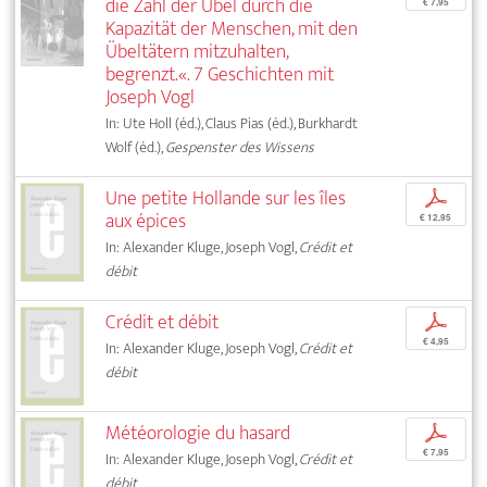
die Zahl der Übel durch die
€ 7,95
Kapazität der Menschen, mit den
Übeltätern mitzuhalten,
begrenzt.«. 7 Geschichten mit
Joseph Vogl
In: Ute Holl (éd.), Claus Pias (éd.), Burkhardt
Wolf (éd.),
Gespenster des Wissens
Une petite Hollande sur les îles
p
aux épices
€ 12,95
In: Alexander Kluge, Joseph Vogl,
Crédit et
débit
Crédit et débit
p
€ 4,95
In: Alexander Kluge, Joseph Vogl,
Crédit et
débit
Météorologie du hasard
p
€ 7,95
In: Alexander Kluge, Joseph Vogl,
Crédit et
débit