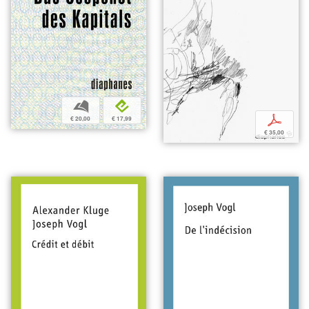
b
e
p
€ 20,00
€ 17,99
€ 35,00