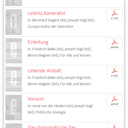
Leibniz, Kameralist
p
€ 7,95
In: Bernhard Siegert (éd.), Joseph Vogl (éd.),
Europa: Kultur der Sekretäre
Einleitung
p
gratuit
In: Friedrich Balke (éd.), Joseph Vogl (éd.),
Benno Wagner (éd.),
Für Alle und Keinen
Lebende Anstalt
p
€ 9,95
In: Friedrich Balke (éd.), Joseph Vogl (éd.),
Benno Wagner (éd.),
Für Alle und Keinen
Vorwort
p
gratuit
In: Anne von der Heiden (éd.), Joseph Vogl
(éd.),
Politische Zoologie
Das charismatische Tier
p