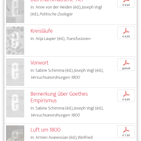
€ 9,95
In: Anne von der Heiden (éd.), Joseph Vogl
(éd.),
Politische Zoologie
Kreisläufe
p
€ 9,95
In: Anja Lauper (éd.),
Transfusionen
Vorwort
p
gratuit
In: Sabine Schimma (éd.), Joseph Vogl (éd.),
Versuchsanordnungen 1800
Bemerkung über Goethes
p
Empirismus
€ 9,95
In: Sabine Schimma (éd.), Joseph Vogl (éd.),
Versuchsanordnungen 1800
Luft um 1800
p
€ 7,95
In: Armen Avanessian (éd.), Winfried