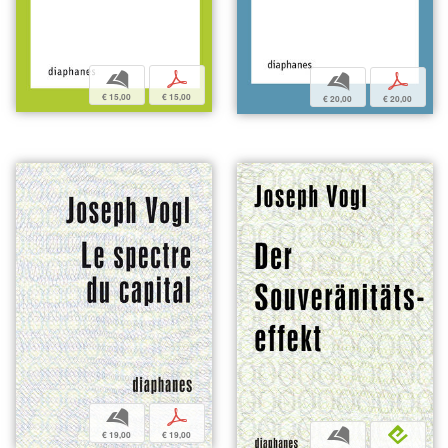
b
p
b
p
€ 15,00
€ 15,00
€ 20,00
€ 20,00
b
p
b
e
€ 19,00
€ 19,00