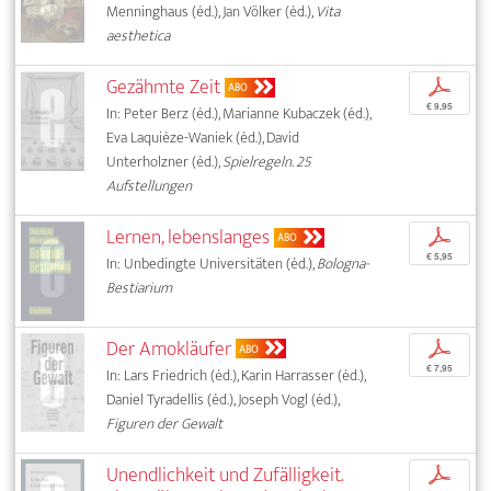
Menninghaus (éd.), Jan Völker (éd.),
Vita
aesthetica
Gezähmte Zeit
p
ABO
€ 9,95
In: Peter Berz (éd.), Marianne Kubaczek (éd.),
Eva Laquièze-Waniek (éd.), David
Unterholzner (éd.),
Spielregeln. 25
Aufstellungen
Lernen, lebenslanges
p
ABO
€ 5,95
In: Unbedingte Universitäten (éd.),
Bologna-
Bestiarium
Der Amokläufer
p
ABO
€ 7,95
In: Lars Friedrich (éd.), Karin Harrasser (éd.),
Daniel Tyradellis (éd.), Joseph Vogl (éd.),
Figuren der Gewalt
Unendlichkeit und Zufälligkeit.
p