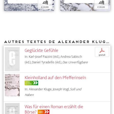
b
b
€ 15,00
€ 20,00
Autres textes de Alexander Kluge parus chez DIAPHANES
Geglückte Gefühle
p
gratuit
In: Karl-Josef Pazzini (éd.), Andrea Sabisch
(éd.), Daniel Tyradellis (éd.),
Das Unverfügbare
Kleinholland auf den Pfefferinseln
OPEN
ACCESS
In: Alexander Kluge, Joseph Vogl,
Soll und
Haben
Was für einen Roman erzählt die
Börse?
ABO