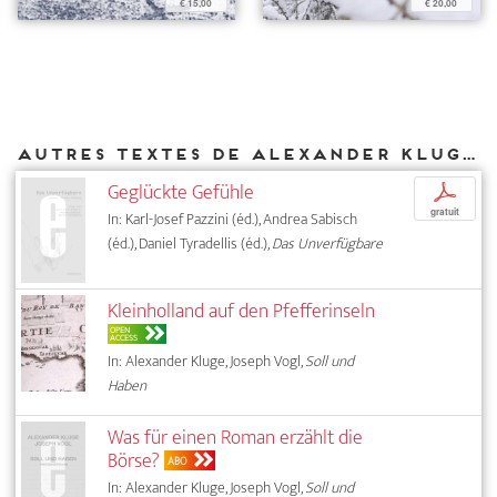
€ 15,00
€ 20,00
Autres textes de Alexander Kluge parus chez DIAPHANES
Geglückte Gefühle
p
gratuit
In: Karl-Josef Pazzini (éd.), Andrea Sabisch
(éd.), Daniel Tyradellis (éd.),
Das Unverfügbare
Kleinholland auf den Pfefferinseln
OPEN
ACCESS
In: Alexander Kluge, Joseph Vogl,
Soll und
Haben
Was für einen Roman erzählt die
Börse?
ABO
In: Alexander Kluge, Joseph Vogl,
Soll und