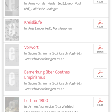
€ 9,95
In: Anne von der Heiden (éd.), Joseph Vogl
(éd.),
Politische Zoologie
Kreisläufe
p
€ 9,95
In: Anja Lauper (éd.),
Transfusionen
Vorwort
p
gratuit
In: Sabine Schimma (éd.), Joseph Vogl (éd.),
Versuchsanordnungen 1800
Bemerkung über Goethes
p
Empirismus
€ 9,95
In: Sabine Schimma (éd.), Joseph Vogl (éd.),
Versuchsanordnungen 1800
Luft um 1800
p
€ 7,95
In: Armen Avanessian (éd.), Winfried