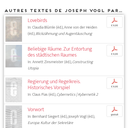
Autres textes de Joseph Vogl parus chez DIAPHANES
Lovebirds
p
€ 9,95
In: Claudia Blümle (éd.), Anne von der Heiden
(éd.),
Blickzähmung und Augentäuschung
Beliebige Räume. Zur Entortung
p
des städtischen Raumes
€ 9,95
In: Annett Zinsmeister (éd.),
Constructing
Utopia
Regierung und Regelkreis.
p
Historisches Vorspiel
€ 9,95
In: Claus Pias (éd.),
Cybernetics | Kybernetik 2
Vorwort
p
gratuit
In: Bernhard Siegert (éd.), Joseph Vogl (éd.),
Europa: Kultur der Sekretäre