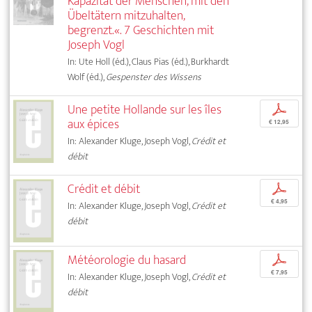
Kapazität der Menschen, mit den
Übeltätern mitzuhalten,
begrenzt.«. 7 Geschichten mit
Joseph Vogl
In: Ute Holl (éd.), Claus Pias (éd.), Burkhardt
Wolf (éd.),
Gespenster des Wissens
Une petite Hollande sur les îles
p
aux épices
€ 12,95
In: Alexander Kluge, Joseph Vogl,
Crédit et
débit
Crédit et débit
p
€ 4,95
In: Alexander Kluge, Joseph Vogl,
Crédit et
débit
Météorologie du hasard
p
€ 7,95
In: Alexander Kluge, Joseph Vogl,
Crédit et
débit