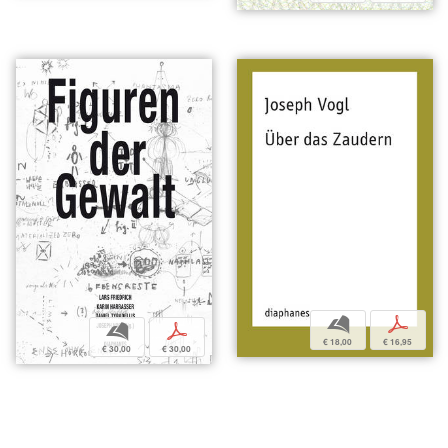
b
p
b
p
€ 18,00
€ 16,95
€ 30,00
€ 30,00