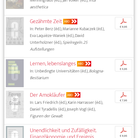
Menninghaus (éd.), Jan Völker (éd.),
Vita
aesthetica
Gezähmte Zeit
p
ABO
€ 9,95
In: Peter Berz (éd.), Marianne Kubaczek (éd.),
Eva Laquièze-Waniek (éd.), David
Unterholzner (éd.),
Spielregeln. 25
Aufstellungen
Lernen, lebenslanges
p
ABO
€ 5,95
In: Unbedingte Universitäten (éd.),
Bologna-
Bestiarium
Der Amokläufer
p
ABO
€ 7,95
In: Lars Friedrich (éd.), Karin Harrasser (éd.),
Daniel Tyradellis (éd.), Joseph Vogl (éd.),
Figuren der Gewalt
Unendlichkeit und Zufälligkeit.
p
Finanzökonomie und Ereignis
€ 9,95