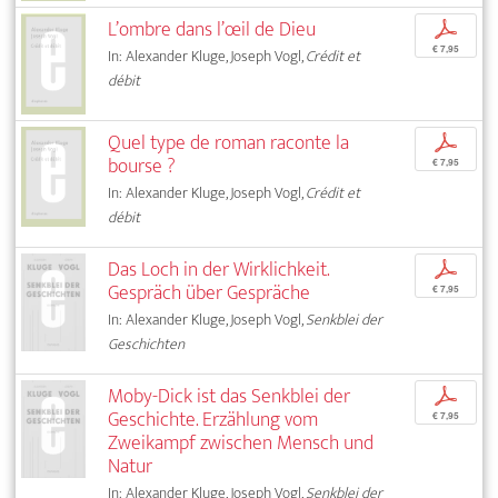
L’ombre dans l’œil de Dieu
p
€ 7,95
In: Alexander Kluge, Joseph Vogl,
Crédit et
débit
Quel type de roman raconte la
p
bourse ?
€ 7,95
In: Alexander Kluge, Joseph Vogl,
Crédit et
débit
Das Loch in der Wirklichkeit.
p
Gespräch über Gespräche
€ 7,95
In: Alexander Kluge, Joseph Vogl,
Senkblei der
Geschichten
Moby-Dick ist das Senkblei der
p
Geschichte. Erzählung vom
€ 7,95
Zweikampf zwischen Mensch und
Natur
In: Alexander Kluge, Joseph Vogl,
Senkblei der