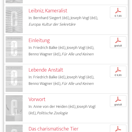
Leibniz, Kameralist
p
€ 7,95
In: Bernhard Siegert (éd.), Joseph Vogl (éd.),
Europa: Kultur der Sekretäre
Einleitung
p
gratuit
In: Friedrich Balke (éd.), Joseph Vogl (éd.),
Benno Wagner (éd.),
Für Alle und Keinen
Lebende Anstalt
p
€ 9,95
In: Friedrich Balke (éd.), Joseph Vogl (éd.),
Benno Wagner (éd.),
Für Alle und Keinen
Vorwort
p
gratuit
In: Anne von der Heiden (éd.), Joseph Vogl
(éd.),
Politische Zoologie
Das charismatische Tier
p