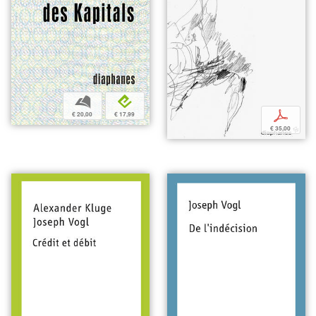
b
e
p
€ 20,00
€ 17,99
€ 35,00