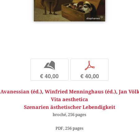
b
p
€ 40,00
€ 40,00
Avanessian (éd.)
,
Winfried Menninghaus (éd.)
,
Jan Völk
Vita aesthetica
Szenarien ästhetischer Lebendigkeit
broché, 256 pages
PDF, 256 pages