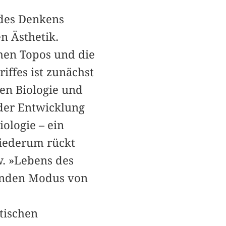
 des Denkens
n Ästhetik.
hen Topos und die
iffes ist zunächst
nen Biologie und
 der Entwicklung
ologie – ein
wiederum rückt
w. »Lebens des
ltenden Modus von
tischen