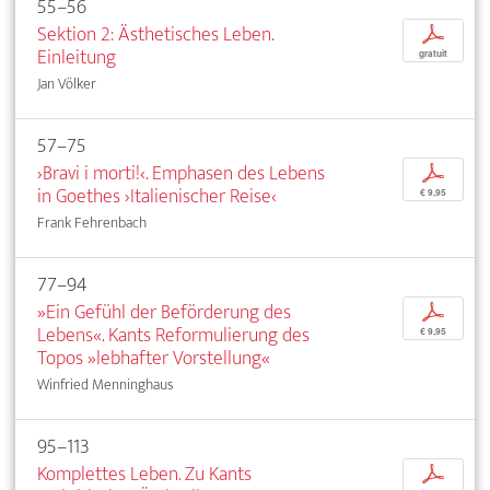
55–56
Sektion 2: Ästhetisches Leben.
p
Einleitung
gratuit
Jan Völker
57–75
›Bravi i morti!‹. Emphasen des Lebens
p
in Goethes ›Italienischer Reise‹
€ 9,95
Frank Fehrenbach
77–94
»Ein Gefühl der Beförderung des
p
Lebens«. Kants Reformulierung des
€ 9,95
Topos »lebhafter Vorstellung«
Winfried Menninghaus
95–113
Komplettes Leben. Zu Kants
p