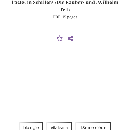
l’acte‹ in Schillers ›Die Räuber‹ und ›Wilhelm
Tell‹
PDF, 15 pages
biologie
vitalisme
18ème siècle