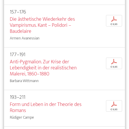
157–176
Die ästhetische Wiederkehr des
p
Vampirismus. Kant – Polidori –
€ 9,95
Baudelaire
Armen Avanessian
177–191
Anti-Pygmalion. Zur Krise der
p
Lebendigkeit in der realistischen
€ 9,95
Malerei, 1860–1880
Barbara Wittmann
193–211
Form und Leben in der Theorie des
p
Romans
€ 9,95
Rüdiger Campe