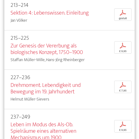
213–214
Sektion 4: Lebenswissen. Einleitung
p
gratuit
Jan Völker
215–225
Zur Genesis der Vererbung als
p
biologisches Konzept, 1750–1900
€ 9,95
Staffan Müller-Wille, Hans-Jörg Rheinberger
227–236
Drehmoment. Lebendigkeit und
p
Bewegung im 19. Jahrhundert
€ 7,95
Helmut Müller-Sievers
237–249
Leben im Modus des Als-Ob.
p
Spielräume eines alternativen
€ 9,95
Mechanismus um 1900