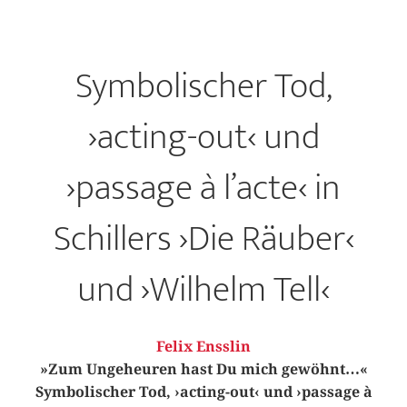
Symbolischer Tod,
›acting-out‹ und
›passage à l’acte‹ in
Schillers ›Die Räuber‹
und ›Wilhelm Tell‹
Felix Ensslin
»Zum Ungeheuren hast Du mich gewöhnt…«
Symbolischer Tod, ›acting-out‹ und ›passage à