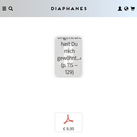
Diaphanes
»Zum
Ungeheuren
hast Du
mich
gewöhnt…«
(p. 115 –
129)
p
€ 9,95