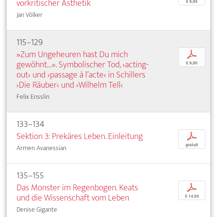
vorkritischer Ästhetik
€ 9,95
Jan Völker
115–129
»Zum Ungeheuren hast Du mich
p
gewöhnt…«. Symbolischer Tod, ›acting-
€ 9,95
out‹ und ›passage à l’acte‹ in Schillers
›Die Räuber‹ und ›Wilhelm Tell‹
Felix Ensslin
133–134
Sektion 3: Prekäres Leben. Einleitung
p
gratuit
Armen Avanessian
135–155
Das Monster im Regenbogen. Keats
p
und die Wissenschaft vom Leben
€ 14,95
Denise Gigante