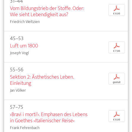
31–44
Vom Bildungstrieb der Stoffe. Oder:
p
Wie sieht Lebendigkeit aus?
€ 9,95
Friedrich Weltzien
45–53
Luft um 1800
p
€ 7,95
Joseph Vogl
55–56
Sektion 2: Ästhetisches Leben.
p
Einleitung
gratuit
Jan Völker
57–75
›Bravi i morti!‹. Emphasen des Lebens
p
in Goethes ›Italienischer Reise‹
€ 9,95
Frank Fehrenbach