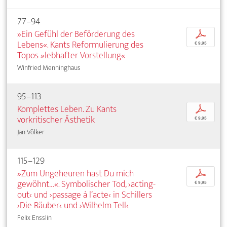
77–94
»Ein Gefühl der Beförderung des
p
Lebens«. Kants Reformulierung des
€ 9,95
Topos »lebhafter Vorstellung«
Winfried Menninghaus
95–113
Komplettes Leben. Zu Kants
p
vorkritischer Ästhetik
€ 9,95
Jan Völker
115–129
»Zum Ungeheuren hast Du mich
p
gewöhnt…«. Symbolischer Tod, ›acting-
€ 9,95
out‹ und ›passage à l’acte‹ in Schillers
›Die Räuber‹ und ›Wilhelm Tell‹
Felix Ensslin