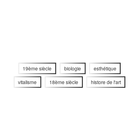
19ème siècle
biologie
esthétique
vitalisme
18ème siècle
histore de l'art