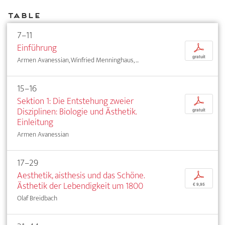
Table
7–11
Einführung
p
gratuit
Armen Avanessian, Winfried Menninghaus, ...
15–16
Sektion 1: Die Entstehung zweier
p
Disziplinen: Biologie und Ästhetik.
gratuit
Einleitung
Armen Avanessian
17–29
Aesthetik, aisthesis und das Schöne.
p
Ästhetik der Lebendigkeit um 1800
€ 9,95
Olaf Breidbach