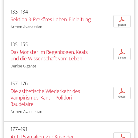
133–134
Sektion 3: Prekäres Leben. Einleitung
p
gratuit
Armen Avanessian
135–155
Das Monster im Regenbogen. Keats
p
und die Wissenschaft vom Leben
€ 14,95
Denise Gigante
157–176
Die ästhetische Wiederkehr des
p
Vampirismus. Kant – Polidori –
€ 9,95
Baudelaire
Armen Avanessian
177–191
Anti-Pygmalion. Zur Krise der
p