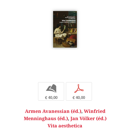
b
p
€ 40,00
€ 40,00
Armen Avanessian (éd.)
,
Winfried
Menninghaus (éd.)
,
Jan Völker (éd.)
Vita aesthetica