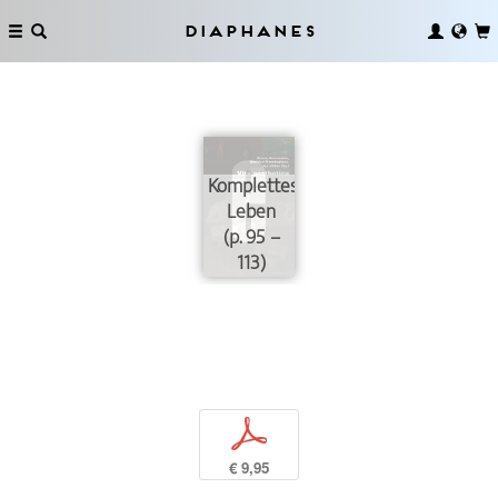
Diaphanes
Komplettes
Leben
(p. 95 –
113)
p
€ 9,95