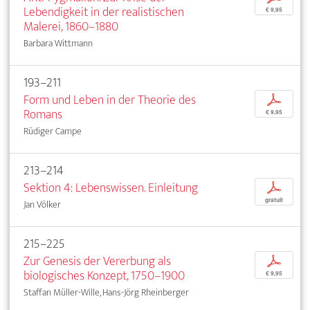
Lebendigkeit in der realistischen
€ 9,95
Malerei, 1860–1880
Barbara Wittmann
193–211
Form und Leben in der Theorie des
p
Romans
€ 9,95
Rüdiger Campe
213–214
Sektion 4: Lebenswissen. Einleitung
p
gratuit
Jan Völker
215–225
Zur Genesis der Vererbung als
p
biologisches Konzept, 1750–1900
€ 9,95
Staffan Müller-Wille, Hans-Jörg Rheinberger