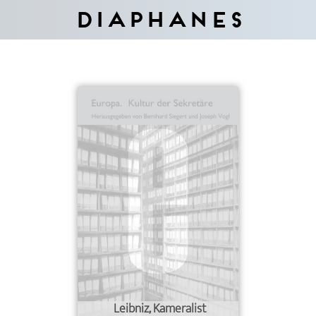
Diaphanes
Leibniz, Kameralist