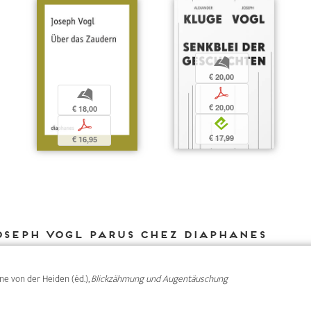
b
€ 20,00
p
b
€ 20,00
€ 18,00
e
p
€ 17,99
€ 16,95
oseph Vogl parus chez DIAPHANES
nne von der Heiden (éd.),
Blickzähmung und Augentäuschung