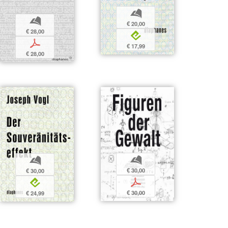
b
b
€ 20,00
€ 28,00
e
p
€ 17,99
€ 28,00
b
b
€ 30,00
€ 30,00
p
e
€ 30,00
€ 24,99