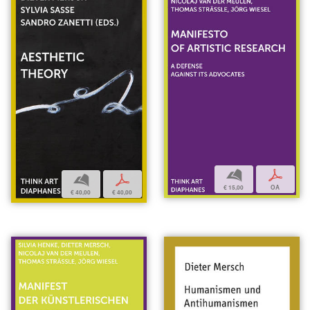
b
p
b
p
€ 15,00
OA
€ 40,00
€ 40,00