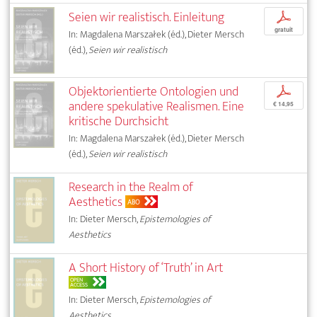
Seien wir realistisch. Einleitung
p
gratuit
In: Magdalena Marszałek (éd.), Dieter Mersch
(éd.),
Seien wir realistisch
Objektorientierte Ontologien und
p
andere spekulative Realismen. Eine
€ 14,95
kritische Durchsicht
In: Magdalena Marszałek (éd.), Dieter Mersch
(éd.),
Seien wir realistisch
Research in the Realm of
Aesthetics
ABO
In: Dieter Mersch,
Epistemologies of
Aesthetics
A Short History of ‘Truth’ in Art
OPEN
ACCESS
In: Dieter Mersch,
Epistemologies of
Aesthetics