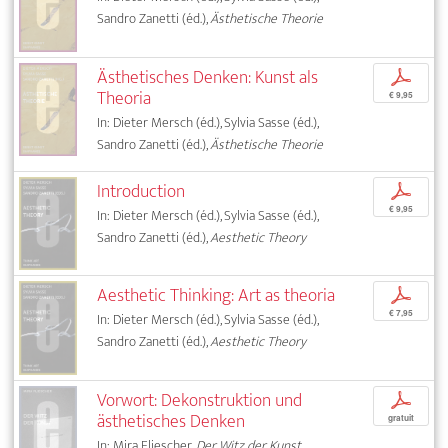
Sandro Zanetti (éd.),
Ästhetische Theorie
Ästhetisches Denken: Kunst als
p
Theoria
€ 9,95
In: Dieter Mersch (éd.), Sylvia Sasse (éd.),
Sandro Zanetti (éd.),
Ästhetische Theorie
Introduction
p
€ 9,95
In: Dieter Mersch (éd.), Sylvia Sasse (éd.),
Sandro Zanetti (éd.),
Aesthetic Theory
Aesthetic Thinking: Art as theoria
p
€ 7,95
In: Dieter Mersch (éd.), Sylvia Sasse (éd.),
Sandro Zanetti (éd.),
Aesthetic Theory
Vorwort: Dekonstruktion und
p
ästhetisches Denken
gratuit
In: Mira Fliescher,
Der Witz der Kunst