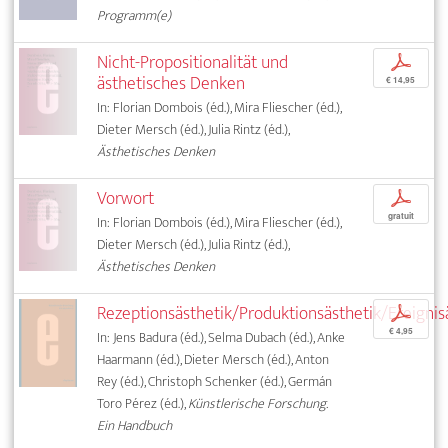
Programm(e)
Nicht-Propositionalität und
p
ästhetisches Denken
€ 14,95
In: Florian Dombois (éd.), Mira Fliescher (éd.),
Dieter Mersch (éd.), Julia Rintz (éd.),
Ästhetisches Denken
Vorwort
p
gratuit
In: Florian Dombois (éd.), Mira Fliescher (éd.),
Dieter Mersch (éd.), Julia Rintz (éd.),
Ästhetisches Denken
Rezeptionsästhetik/Produktionsästhetik/Ereignis
p
€ 4,95
In: Jens Badura (éd.), Selma Dubach (éd.), Anke
Haarmann (éd.), Dieter Mersch (éd.), Anton
Rey (éd.), Christoph Schenker (éd.), Germán
Toro Pérez (éd.),
Künstlerische Forschung.
Ein Handbuch