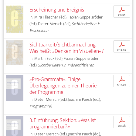
Erscheinung und Ereignis
p
€ 9,95
In: Mira Fliescher (éd.), Fabian Goppelsröder
(éd.), Dieter Mersch (éd.),
Sichtbarkeiten 1:
Erscheinen
Sichtbarkeit/Sichtbarmachung.
p
Was heißt »Denken im Visuellen«?
€ 14,95
In: Martin Beck (éd.), Fabian Goppelsröder
(éd.),
Sichtbarkeiten 2: Präsentifizieren
»Pro-Grammata«. Einige
p
Überlegungen zu einer Theorie
€ 14,95
der Programme
In: Dieter Mersch (éd.), Joachim Paech (éd.),
Programm(e)
3. Einführung: Sektion: »Was ist
p
programmierbar?«
gratuit
In: Dieter Mersch (éd.), Joachim Paech (éd.),