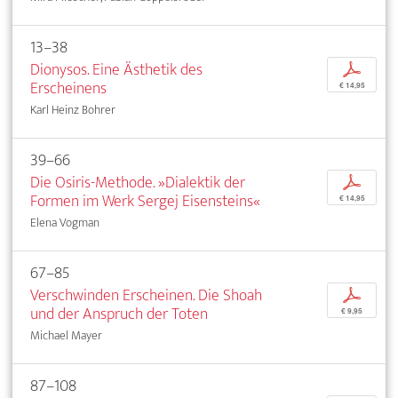
13–38
Dionysos. Eine Ästhetik des
p
Erscheinens
€ 14,95
Karl Heinz Bohrer
39–66
Die Osiris-Methode. »Dialektik der
p
Formen im Werk Sergej Eisensteins«
€ 14,95
Elena Vogman
67–85
Verschwinden Erscheinen. Die Shoah
p
und der Anspruch der Toten
€ 9,95
Michael Mayer
87–108