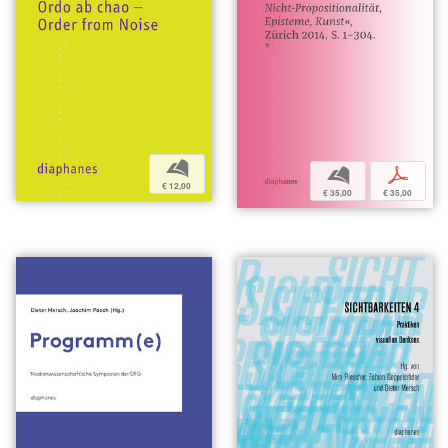
b
b
p
€ 12,00
€ 35,00
€ 35,00