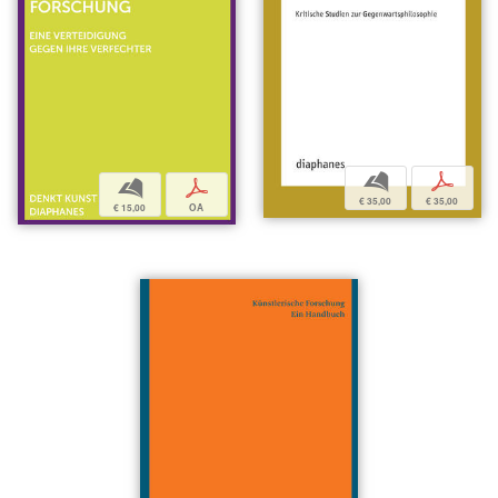
b
p
b
p
€ 35,00
€ 35,00
€ 15,00
OA