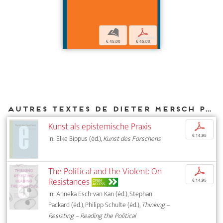
b
p
€ 45,00
€ 45,00
Autres textes de Dieter Mersch parus chez DIAPHANES
Kunst als epistemische Praxis
p
€ 14,95
In: Elke Bippus (éd.),
Kunst des Forschens
The Political and the Violent: On
p
Resistances
OPEN
€ 14,95
ACCESS
In: Anneka Esch-van Kan (éd.), Stephan
Packard (éd.), Philipp Schulte (éd.),
Thinking –
Resisting – Reading the Political