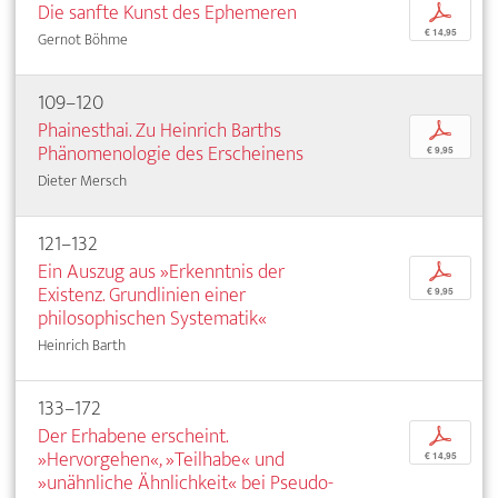
Die sanfte Kunst des Ephemeren
p
€ 14,95
Gernot Böhme
109–120
Phainesthai. Zu Heinrich Barths
p
Phänomenologie des Erscheinens
€ 9,95
Dieter Mersch
121–132
Ein Auszug aus »Erkenntnis der
p
Existenz. Grundlinien einer
€ 9,95
philosophischen Systematik«
Heinrich Barth
133–172
Der Erhabene erscheint.
p
»Hervorgehen«, »Teilhabe« und
€ 14,95
»unähnliche Ähnlichkeit« bei Pseudo-