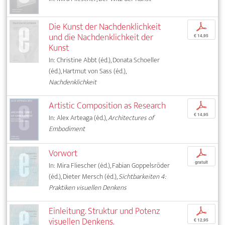
Die Kunst der Nachdenklichkeit
p
und die Nachdenklichkeit der
€ 14,95
Kunst
In: Christine Abbt (éd.), Donata Schoeller
(éd.), Hartmut von Sass (éd.),
Nachdenklichkeit
Artistic Composition as Research
p
€ 14,95
In: Alex Arteaga (éd.),
Architectures of
Embodiment
Vorwort
p
gratuit
In: Mira Fliescher (éd.), Fabian Goppelsröder
(éd.), Dieter Mersch (éd.),
Sichtbarkeiten 4:
Praktiken visuellen Denkens
Einleitung. Struktur und Potenz
p
visuellen Denkens.
€ 12,95