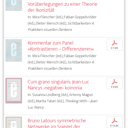
Vorüberlegungen zu einer Theorie
der Ikonizität
In: Mira Fliescher (éd.), Fabian Goppelsröder
(éd.), Dieter Mersch (éd.),
Sichtbarkeiten 4:
Praktiken visuellen Denkens
Kommentar zum Panel
p
»Kontrastieren – Differenzieren«
€ 7,95
In: Mira Fliescher (éd.), Fabian Goppelsröder
(éd.), Dieter Mersch (éd.),
Sichtbarkeiten 4:
Praktiken visuellen Denkens
Cum grano singularis. Jean-Luc
p
Nancys ›negative‹ koinonia
€ 9,95
In: Susanna Lindberg (éd.), Artemy Magun
(éd.), Marita Tatari (éd.),
Thinking With—Jean-
Luc Nancy
Bruno Latours symmetrische
p
Netzwerke im Spiegel der
€ 12,95