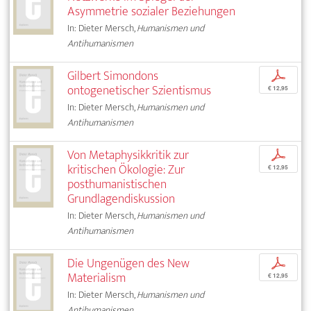
Asymmetrie sozialer Beziehungen
In: Dieter Mersch,
Humanismen und
Antihumanismen
Gilbert Simondons
p
ontogenetischer Szientismus
€ 12,95
In: Dieter Mersch,
Humanismen und
Antihumanismen
Von Metaphysikkritik zur
p
kritischen Ökologie: Zur
€ 12,95
posthumanistischen
Grundlagendiskussion
In: Dieter Mersch,
Humanismen und
Antihumanismen
Die Ungenügen des New
p
Materialism
€ 12,95
In: Dieter Mersch,
Humanismen und
Antihumanismen