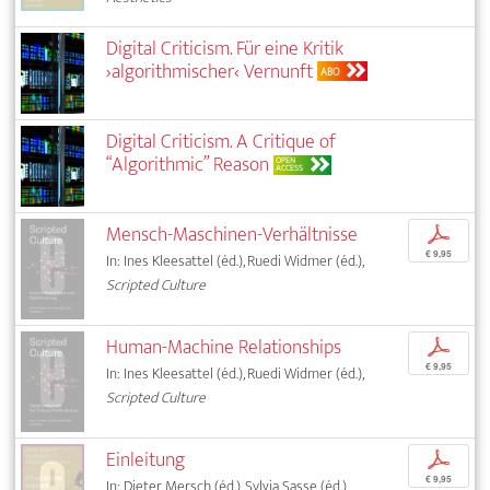
Digital Criticism. Für eine Kritik
›algorithmischer‹ Vernunft
ABO
Digital Criticism. A Critique of
“Algorithmic” Reason
OPEN
ACCESS
Mensch-Maschinen-Verhältnisse
p
€ 9,95
In: Ines Kleesattel (éd.), Ruedi Widmer (éd.),
Scripted Culture
Human-Machine Relationships
p
€ 9,95
In: Ines Kleesattel (éd.), Ruedi Widmer (éd.),
Scripted Culture
Einleitung
p
€ 9,95
In: Dieter Mersch (éd.), Sylvia Sasse (éd.),