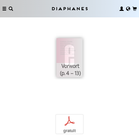
Diaphanes
Vorwort
(p. 4 – 13)
p
gratuit