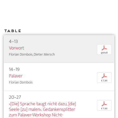
Table
4–13
Vorwort
p
gratuit
Florian Dombois, Dieter Mersch
14–19
Palaver
p
€ 7,95
Florian Dombois
20–27
›[Die] Sprache taugt nicht dazu, [die]
p
Seele [zu] malen‹. Gedankensplitter
€ 7,95
zum Palaver-Workshop Nicht-