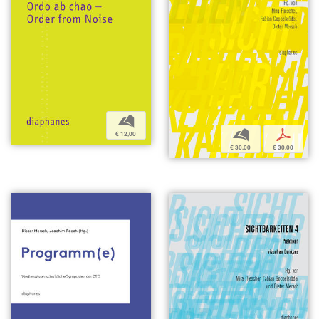
b
b
p
€ 12,00
€ 30,00
€ 30,00