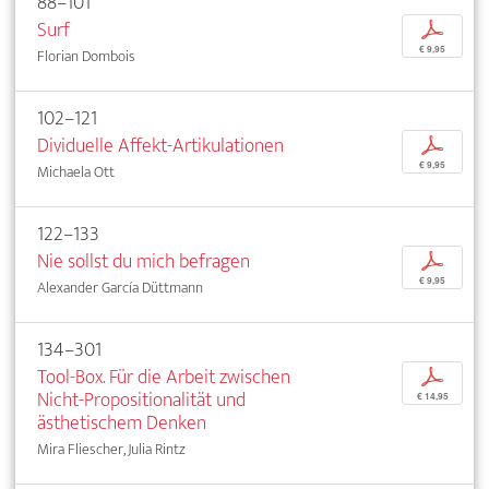
88–101
Surf
p
€ 9,95
Florian Dombois
102–121
Dividuelle Affekt-Artikulationen
p
€ 9,95
Michaela Ott
122–133
Nie sollst du mich befragen
p
€ 9,95
Alexander García Düttmann
134–301
Tool-Box. Für die Arbeit zwischen
p
Nicht-Propositionalität und
€ 14,95
ästhetischem Denken
Mira Fliescher, Julia Rintz