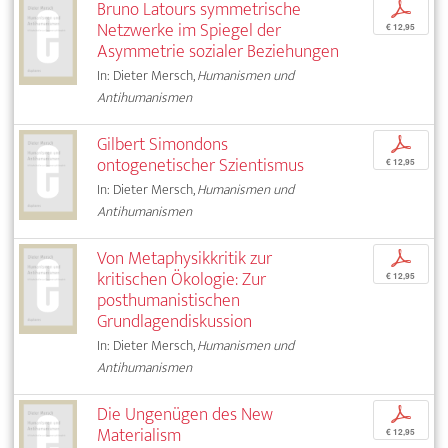
Bruno Latours symmetrische
p
Netzwerke im Spiegel der
€ 12,95
Asymmetrie sozialer Beziehungen
In: Dieter Mersch,
Humanismen und
Antihumanismen
Gilbert Simondons
p
ontogenetischer Szientismus
€ 12,95
In: Dieter Mersch,
Humanismen und
Antihumanismen
Von Metaphysikkritik zur
p
kritischen Ökologie: Zur
€ 12,95
posthumanistischen
Grundlagendiskussion
In: Dieter Mersch,
Humanismen und
Antihumanismen
Die Ungenügen des New
p
Materialism
€ 12,95