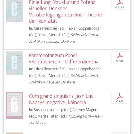
Einleitung. Struktur und Potenz
p
visuellen Denkens.
€ 12,95
Vorüberlegungen zu einer Theorie
der Ikonizität
In: Mira Fliescher (éd.), Fabian Goppelsröder
(éd.), Dieter Mersch (éd.),
Sichtbarkeiten 4:
Praktiken visuellen Denkens
Kommentar zum Panel
p
»Kontrastieren – Differenzieren«
€ 7,95
In: Mira Fliescher (éd.), Fabian Goppelsröder
(éd.), Dieter Mersch (éd.),
Sichtbarkeiten 4:
Praktiken visuellen Denkens
Cum grano singularis. Jean-Luc
p
Nancys ›negative‹ koinonia
€ 9,95
In: Susanna Lindberg (éd.), Artemy Magun
(éd.), Marita Tatari (éd.),
Thinking With—Jean-
Luc Nancy