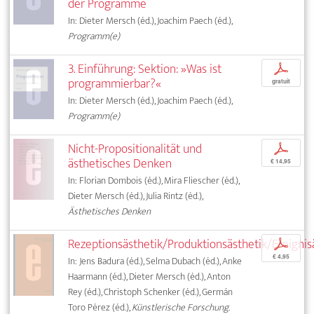
der Programme
In: Dieter Mersch (éd.), Joachim Paech (éd.),
Programm(e)
3. Einführung: Sektion: »Was ist
p
programmierbar?«
gratuit
In: Dieter Mersch (éd.), Joachim Paech (éd.),
Programm(e)
Nicht-Propositionalität und
p
ästhetisches Denken
€ 14,95
In: Florian Dombois (éd.), Mira Fliescher (éd.),
Dieter Mersch (éd.), Julia Rintz (éd.),
Ästhetisches Denken
Rezeptionsästhetik/Produktionsästhetik/Ereignis
p
€ 4,95
In: Jens Badura (éd.), Selma Dubach (éd.), Anke
Haarmann (éd.), Dieter Mersch (éd.), Anton
Rey (éd.), Christoph Schenker (éd.), Germán
Toro Pérez (éd.),
Künstlerische Forschung.