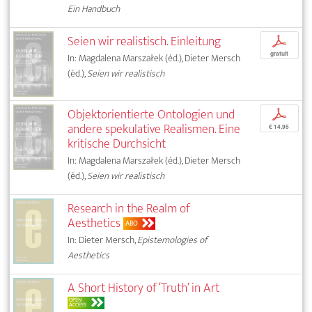
Ein Handbuch
Seien wir realistisch. Einleitung
p
gratuit
In: Magdalena Marszałek (éd.), Dieter Mersch
(éd.),
Seien wir realistisch
Objektorientierte Ontologien und
p
andere spekulative Realismen. Eine
€ 14,95
kritische Durchsicht
In: Magdalena Marszałek (éd.), Dieter Mersch
(éd.),
Seien wir realistisch
Research in the Realm of
Aesthetics
ABO
In: Dieter Mersch,
Epistemologies of
Aesthetics
A Short History of ‘Truth’ in Art
OPEN
ACCESS