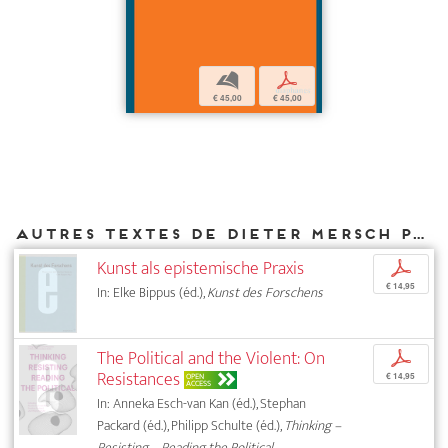
b
p
€ 45,00
€ 45,00
Autres textes de Dieter Mersch parus chez DIAPHANES
Kunst als epistemische Praxis
p
€ 14,95
In: Elke Bippus (éd.),
Kunst des Forschens
The Political and the Violent: On
p
Resistances
OPEN
€ 14,95
ACCESS
In: Anneka Esch-van Kan (éd.), Stephan
Packard (éd.), Philipp Schulte (éd.),
Thinking –
Resisting – Reading the Political