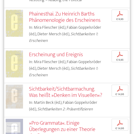
Phainesthai. Zu Heinrich Barths
p
Phänomenologie des Erscheinens
€ 9,95
In: Mira Fliescher (éd.), Fabian Goppelsröder
(éd.), Dieter Mersch (éd.),
Sichtbarkeiten 1:
Erscheinen
Erscheinung und Ereignis
p
€ 9,95
In: Mira Fliescher (éd.), Fabian Goppelsröder
(éd.), Dieter Mersch (éd.),
Sichtbarkeiten 1:
Erscheinen
Sichtbarkeit/Sichtbarmachung.
p
Was heißt »Denken im Visuellen«?
€ 14,95
In: Martin Beck (éd.), Fabian Goppelsröder
(éd.),
Sichtbarkeiten 2: Präsentifizieren
»Pro-Grammata«. Einige
p
Überlegungen zu einer Theorie
€ 14,95