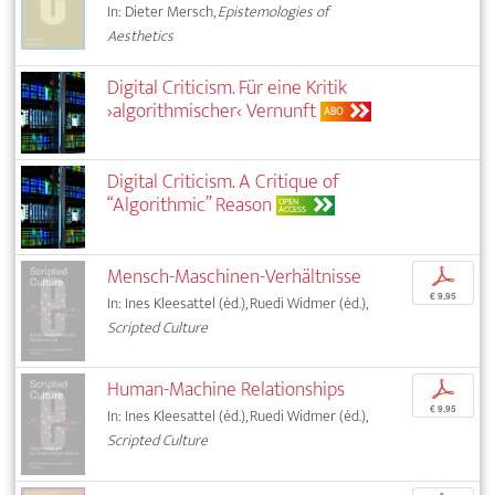
In: Dieter Mersch,
Epistemologies of
Aesthetics
Digital Criticism. Für eine Kritik
›algorithmischer‹ Vernunft
ABO
Digital Criticism. A Critique of
“Algorithmic” Reason
OPEN
ACCESS
Mensch-Maschinen-Verhältnisse
p
€ 9,95
In: Ines Kleesattel (éd.), Ruedi Widmer (éd.),
Scripted Culture
Human-Machine Relationships
p
€ 9,95
In: Ines Kleesattel (éd.), Ruedi Widmer (éd.),
Scripted Culture