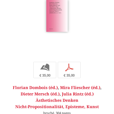
b
p
€ 35,00
€ 35,00
Florian Dombois (éd.)
,
Mira Fliescher (éd.)
,
Dieter Mersch (éd.)
,
Julia Rintz (éd.)
Ästhetisches Denken
Nicht-Propositionalität, Episteme, Kunst
broché, 304 pages