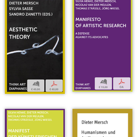
b
p
b
p
€ 15,00
OA
€ 40,00
€ 40,00