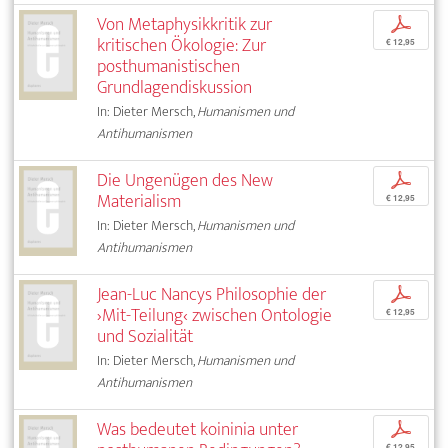
Von Metaphysikkritik zur
p
kritischen Ökologie: Zur
€ 12,95
posthumanistischen
Grundlagendiskussion
In: Dieter Mersch,
Humanismen und
Antihumanismen
Die Ungenügen des New
p
Materialism
€ 12,95
In: Dieter Mersch,
Humanismen und
Antihumanismen
Jean-Luc Nancys Philosophie der
p
›Mit-Teilung‹ zwischen Ontologie
€ 12,95
und Sozialität
In: Dieter Mersch,
Humanismen und
Antihumanismen
Was bedeutet koininia unter
p
€ 12,95