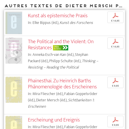
Autres textes de Dieter Mersch parus chez DIAPHANES
Kunst als epistemische Praxis
p
€ 14,95
In: Elke Bippus (éd.),
Kunst des Forschens
The Political and the Violent: On
p
Resistances
OPEN
€ 14,95
ACCESS
In: Anneka Esch-van Kan (éd.), Stephan
Packard (éd.), Philipp Schulte (éd.),
Thinking –
Resisting – Reading the Political
Phainesthai. Zu Heinrich Barths
p
Phänomenologie des Erscheinens
€ 9,95
In: Mira Fliescher (éd.), Fabian Goppelsröder
(éd.), Dieter Mersch (éd.),
Sichtbarkeiten 1:
Erscheinen
Erscheinung und Ereignis
p
€ 9,95
In: Mira Fliescher (éd.), Fabian Goppelsröder