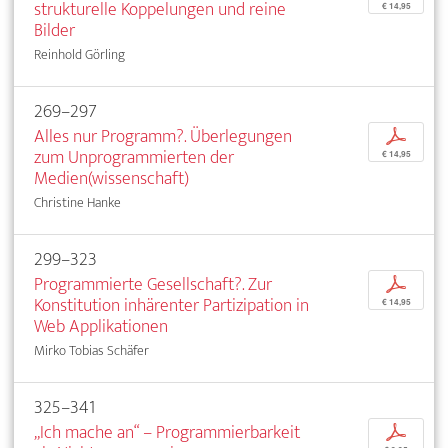
strukturelle Koppelungen und reine
€ 14,95
Bilder
Reinhold Görling
269–297
Alles nur Programm?. Überlegungen
p
zum Unprogrammierten der
€ 14,95
Medien(wissenschaft)
Christine Hanke
299–323
Programmierte Gesellschaft?. Zur
p
Konstitution inhärenter Partizipation in
€ 14,95
Web Applikationen
Mirko Tobias Schäfer
325–341
„Ich mache an“ – Programmierbarkeit
p