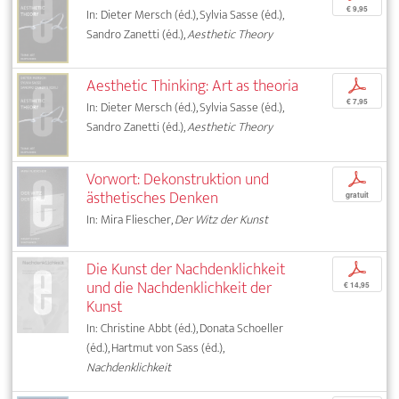
€ 9,95
In: Dieter Mersch (éd.), Sylvia Sasse (éd.),
Sandro Zanetti (éd.),
Aesthetic Theory
Aesthetic Thinking: Art as theoria
p
€ 7,95
In: Dieter Mersch (éd.), Sylvia Sasse (éd.),
Sandro Zanetti (éd.),
Aesthetic Theory
Vorwort: Dekonstruktion und
p
ästhetisches Denken
gratuit
In: Mira Fliescher,
Der Witz der Kunst
Die Kunst der Nachdenklichkeit
p
und die Nachdenklichkeit der
€ 14,95
Kunst
In: Christine Abbt (éd.), Donata Schoeller
(éd.), Hartmut von Sass (éd.),
Nachdenklichkeit