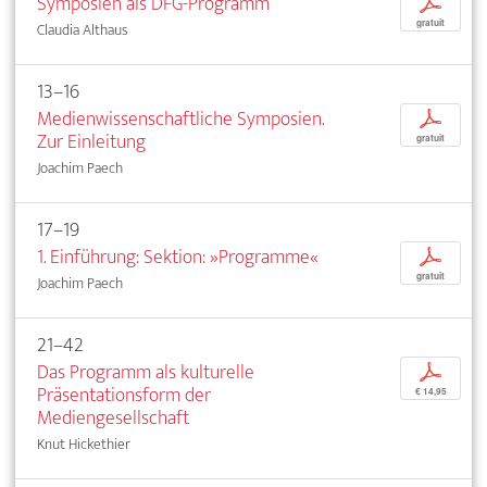
Symposien als DFG-Programm
p
gratuit
Claudia Althaus
13–16
Medienwissenschaftliche Symposien.
p
Zur Einleitung
gratuit
Joachim Paech
17–19
1. Einführung: Sektion: »Programme«
p
gratuit
Joachim Paech
21–42
Das Programm als kulturelle
p
Präsentationsform der
€ 14,95
Mediengesellschaft
Knut Hickethier