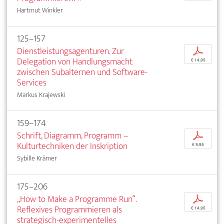
Hartmut Winkler
125–157
Dienstleistungsagenturen. Zur
p
Delegation von Handlungsmacht
€ 14,95
zwischen Subalternen und Software-
Services
Markus Krajewski
159–174
Schrift, Diagramm, Programm –
p
Kulturtechniken der Inskription
€ 9,95
Sybille Krämer
175–206
„How to Make a Programme Run“.
p
Reflexives Programmieren als
€ 14,95
strategisch-experimentelles