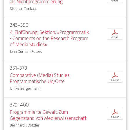
als Nichtprogrammierung
€ 9,95
Stephan Trinkaus
343–350
4. Einführung: Sektion: »Programmatik
p
- Comments on the Research Program
€ 7,95
of Media Studies«
John Durham Peters
351–378
Comparative (Media) Studies:
p
Programmatische Un/Orte
€ 14,95
Ulrike Bergermann
379–400
Programmierte Gewalt. Zum
p
Gegenstand von Medienwissenschaft
€ 14,95
Bernhard J. Dotzler