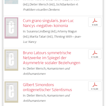
(éd.), Dieter Mersch (éd.),
Sichtbarkeiten 4:
Praktiken visuellen Denkens
Cum grano singularis. Jean-Luc
p
Nancys ›negative‹ koinonia
€ 9,95
In: Susanna Lindberg (éd.), Artemy Magun
(éd.), Marita Tatari (éd.),
Thinking With—Jean-
Luc Nancy
Bruno Latours symmetrische
p
Netzwerke im Spiegel der
€ 12,95
Asymmetrie sozialer Beziehungen
In: Dieter Mersch,
Humanismen und
Antihumanismen
Gilbert Simondons
p
ontogenetischer Szientismus
€ 12,95
In: Dieter Mersch,
Humanismen und
Antihumanismen