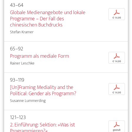
43–64
Globale Medienangebote und lokale
p
Programme – Der Fall des
€ 14,95
chinesischen Buchdrucks
Stefan Kramer
65–92
Programm als mediale Form
p
€ 14,95
Rainer Leschke
93–119
[Un]Framing Mediality and the
p
Political: Gender als Programm?
€ 14,95
Susanne Lummerding
121–123
2. Einführung: Sektion: »Was ist
p
Programmieren?«
gratuit