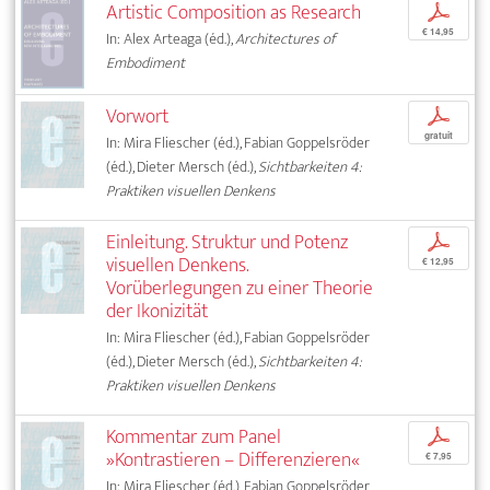
Artistic Composition as Research
p
€ 14,95
In: Alex Arteaga (éd.),
Architectures of
Embodiment
Vorwort
p
gratuit
In: Mira Fliescher (éd.), Fabian Goppelsröder
(éd.), Dieter Mersch (éd.),
Sichtbarkeiten 4:
Praktiken visuellen Denkens
Einleitung. Struktur und Potenz
p
visuellen Denkens.
€ 12,95
Vorüberlegungen zu einer Theorie
der Ikonizität
In: Mira Fliescher (éd.), Fabian Goppelsröder
(éd.), Dieter Mersch (éd.),
Sichtbarkeiten 4:
Praktiken visuellen Denkens
Kommentar zum Panel
p
»Kontrastieren – Differenzieren«
€ 7,95
In: Mira Fliescher (éd.), Fabian Goppelsröder