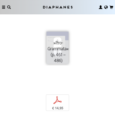
Diaphanes
»Pro-
Grammata«
(p. 461 –
486)
p
€ 14,95