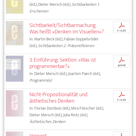
(éd.), Dieter Mersch (éd.),
Sichtbarkeiten 1:
Erscheinen
Sichtbarkeit/Sichtbarmachung.
p
Was heißt »Denken im Visuellen«?
€ 14,95
In: Martin Beck (éd.), Fabian Goppelsröder
(éd.),
Sichtbarkeiten 2: Präsentifizieren
3. Einführung: Sektion: »Was ist
p
programmierbar?«
gratuit
In: Dieter Mersch (éd.), Joachim Paech (éd.),
Programm(e)
Nicht-Propositionalität und
p
ästhetisches Denken
€ 14,95
In: Florian Dombois (éd.), Mira Fliescher (éd.),
Dieter Mersch (éd.), Julia Rintz (éd.),
Ästhetisches Denken
Vorwort
p