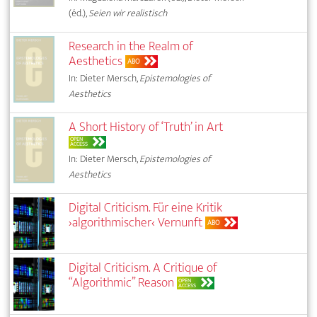
(éd.),
Seien wir realistisch
Research in the Realm of
Aesthetics
ABO
In: Dieter Mersch,
Epistemologies of
Aesthetics
A Short History of ‘Truth’ in Art
OPEN
ACCESS
In: Dieter Mersch,
Epistemologies of
Aesthetics
Digital Criticism. Für eine Kritik
›algorithmischer‹ Vernunft
ABO
Digital Criticism. A Critique of
“Algorithmic” Reason
OPEN
ACCESS