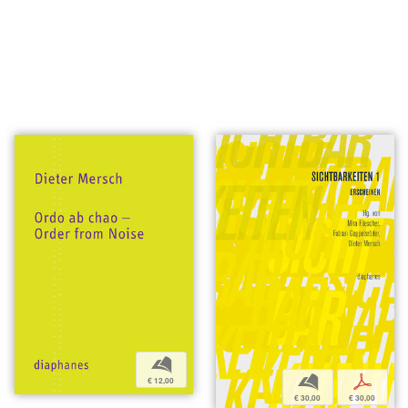
b
b
p
€ 12,00
€ 30,00
€ 30,00