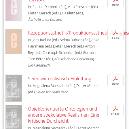
gratuit
In: Florian Dombois (éd.), Mira Fliescher (éd.),
Dieter Mersch (éd.), Julia Rintz (éd.),
Ästhetisches Denken
Rezeptionsästhetik/Produktionsästhetik/Ereignis
p
€ 4,95
In: Jens Badura (éd.), Selma Dubach (éd.), Anke
Haarmann (éd.), Dieter Mersch (éd.), Anton
Rey (éd.), Christoph Schenker (éd.), Germán
Toro Pérez (éd.),
Künstlerische Forschung.
Ein Handbuch
Seien wir realistisch. Einleitung
p
gratuit
In: Magdalena Marszałek (éd.), Dieter Mersch
(éd.),
Seien wir realistisch
Objektorientierte Ontologien und
p
andere spekulative Realismen. Eine
€ 14,95
kritische Durchsicht
In: Magdalena Marszałek (éd.), Dieter Mersch