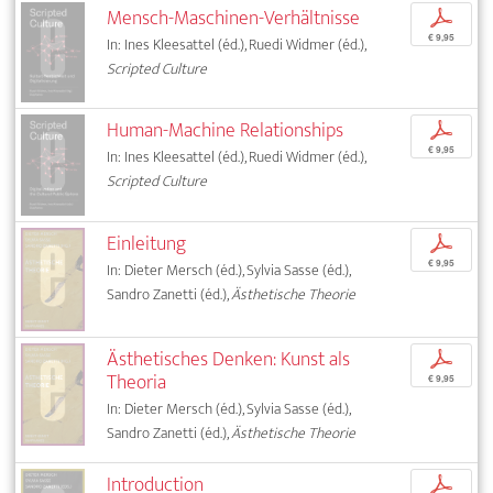
Mensch-Maschinen-Verhältnisse
p
€ 9,95
In: Ines Kleesattel (éd.), Ruedi Widmer (éd.),
Scripted Culture
Human-Machine Relationships
p
€ 9,95
In: Ines Kleesattel (éd.), Ruedi Widmer (éd.),
Scripted Culture
Einleitung
p
€ 9,95
In: Dieter Mersch (éd.), Sylvia Sasse (éd.),
Sandro Zanetti (éd.),
Ästhetische Theorie
Ästhetisches Denken: Kunst als
p
Theoria
€ 9,95
In: Dieter Mersch (éd.), Sylvia Sasse (éd.),
Sandro Zanetti (éd.),
Ästhetische Theorie
Introduction
p