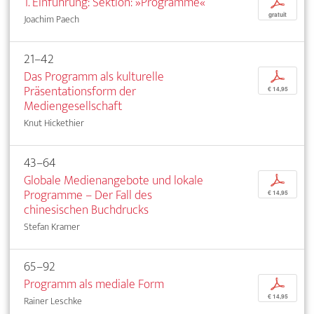
1. Einführung: Sektion: »Programme«
p
gratuit
Joachim Paech
21–42
Das Programm als kulturelle
p
Präsentationsform der
€ 14,95
Mediengesellschaft
Knut Hickethier
43–64
Globale Medienangebote und lokale
p
Programme – Der Fall des
€ 14,95
chinesischen Buchdrucks
Stefan Kramer
65–92
Programm als mediale Form
p
€ 14,95
Rainer Leschke