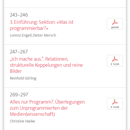
243–246
3. Einführung: Sektion: »Was ist
p
programmierbar?«
gratuit
Lorenz Engell, Dieter Mersch
247–267
„Ich mache aus.“. Relationen,
p
strukturelle Koppelungen und reine
€ 14,95
Bilder
Reinhold Görling
269–297
Alles nur Programm?. Überlegungen
p
zum Unprogrammierten der
€ 14,95
Medien(wissenschaft)
Christine Hanke