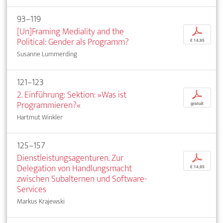
93–119
[Un]Framing Mediality and the
p
Political: Gender als Programm?
€ 14,95
Susanne Lummerding
121–123
2. Einführung: Sektion: »Was ist
p
Programmieren?«
gratuit
Hartmut Winkler
125–157
Dienstleistungsagenturen. Zur
p
Delegation von Handlungsmacht
€ 14,95
zwischen Subalternen und Software-
Services
Markus Krajewski