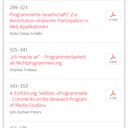
299–323
Programmierte Gesellschaft?. Zur
p
Konstitution inhärenter Partizipation in
€ 14,95
Web Applikationen
Mirko Tobias Schäfer
325–341
„Ich mache an“ – Programmierbarkeit
p
als Nichtprogrammierung
€ 9,95
Stephan Trinkaus
343–350
4. Einführung: Sektion: »Programmatik
p
- Comments on the Research Program
€ 7,95
of Media Studies«
John Durham Peters