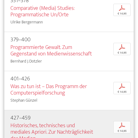
351–378
Comparative (Media) Studies:
p
Programmatische Un/Orte
€ 14,95
Ulrike Bergermann
379–400
Programmierte Gewalt. Zum
p
Gegenstand von Medienwissenschaft
€ 14,95
Bernhard J. Dotzler
401–426
Was zu tun ist – Das Programm der
p
Computerspielforschung
€ 14,95
Stephan Günzel
427–459
Historisches, technisches und
p
mediales Apriori. Zur Nachträglichkeit
€ 14,95