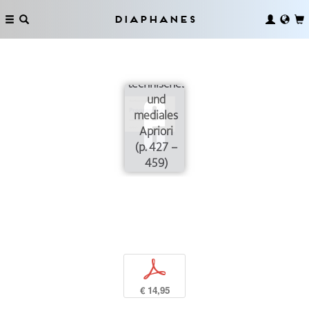
Diaphanes
Historisches,
technisches
und
mediales
Apriori
(p. 427 –
459)
p
€ 14,95