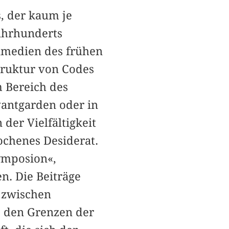
, der kaum je
Jahrhunderts
nmedien des frühen
struktur von Codes
m Bereich des
vantgarden oder in
der Vielfältigkeit
ochenes Desiderat.
ymposion«,
n. Die Beiträge
 zwischen
 den Grenzen der