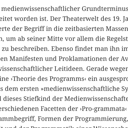
 medienwissenschaftlicher Grundterminus
itet worden ist. Der Theaterwelt des 19. 
e der Begriff in die zeitbasierten Masse
n, um ab seiner Mitte vor allem die Regel
n zu beschreiben. Ebenso findet man ihn i
 den Manifesten und Proklamationen der A
ssenschaftlicher Leitideen. Gerade wegen 
eine ›Theorie des Programms‹ ein ausgespr
s dem ersten »medienwissenschaftliche S
 dieses Stiefkind der Medienwissenschafte
rschiedenen Facetten der ›Pro-grammata‹
rammbegriff, Formen der Programmierung,