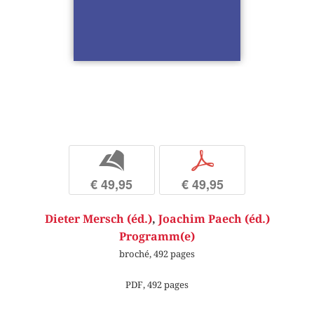
b
p
€ 49,95
€ 49,95
Dieter Mersch (éd.)
,
Joachim Paech (éd.)
Programm(e)
broché, 492 pages
PDF, 492 pages