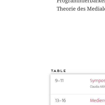
Programmierbarkeit
Theorie des Mediale
Table
9–11
Sympos
Claudia Alt
13–16
Medienw