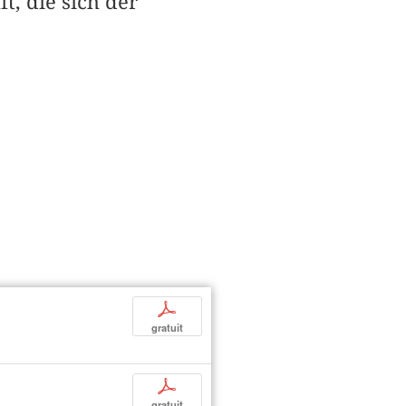
, die sich der
p
gratuit
p
gratuit