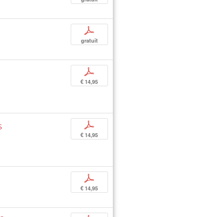
p
gratuit
p
€ 14,95
s
p
€ 14,95
p
€ 14,95