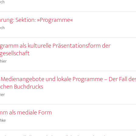
ech
ührung: Sektion: »Programme«
ech
gramm als kulturelle Präsentationsform der
esellschaft
hier
 Medienangebote und lokale Programme – Der Fall de
schen Buchdrucks
mer
mm als mediale Form
chke