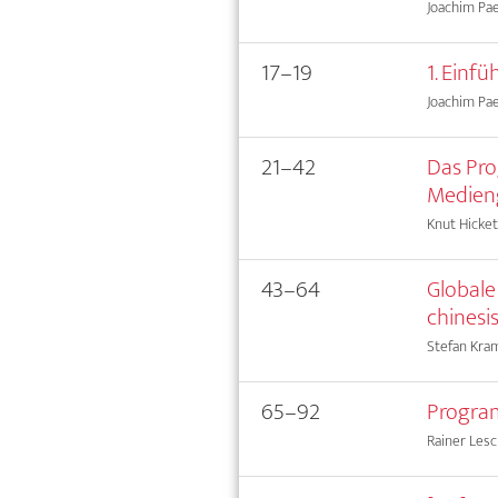
Joachim Pa
17–19
1. Einf
Joachim Pa
21–42
Das Pro
Medieng
Knut Hicket
43–64
Globale
chinesi
Stefan Kra
65–92
Progra
Rainer Les