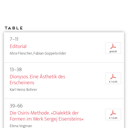
Table
7–11
Editorial
p
gratuit
Mira Fliescher, Fabian Goppelsröder
13–38
Dionysos. Eine Ästhetik des
p
Erscheinens
€ 14,95
Karl Heinz Bohrer
39–66
Die Osiris-Methode. »Dialektik der
p
Formen im Werk Sergej Eisensteins«
€ 14,95
Elena Vogman