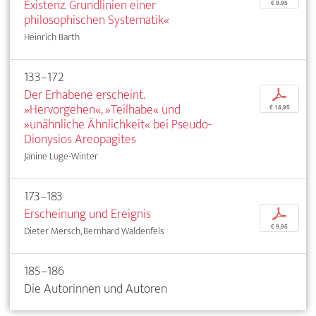
Existenz. Grundlinien einer
€ 9,95
philosophischen Systematik«
Heinrich Barth
133–172
Der Erhabene erscheint.
p
»Hervorgehen«, »Teilhabe« und
€ 14,95
»unähnliche Ähnlichkeit« bei Pseudo-
Dionysios Areopagites
Janine Luge-Winter
173–183
Erscheinung und Ereignis
p
€ 9,95
Dieter Mersch, Bernhard Waldenfels
185–186
Die Autorinnen und Autoren