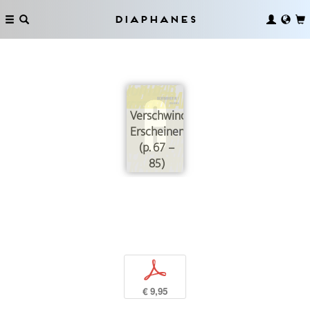
Diaphanes
Verschwinden
Erscheinen
(p. 67 –
85)
p
€ 9,95