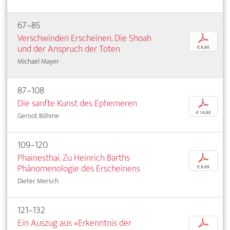
67–85
Verschwinden Erscheinen. Die Shoah
p
und der Anspruch der Toten
€ 9,95
Michael Mayer
87–108
Die sanfte Kunst des Ephemeren
p
€ 14,95
Gernot Böhme
109–120
Phainesthai. Zu Heinrich Barths
p
Phänomenologie des Erscheinens
€ 9,95
Dieter Mersch
121–132
Ein Auszug aus »Erkenntnis der
p