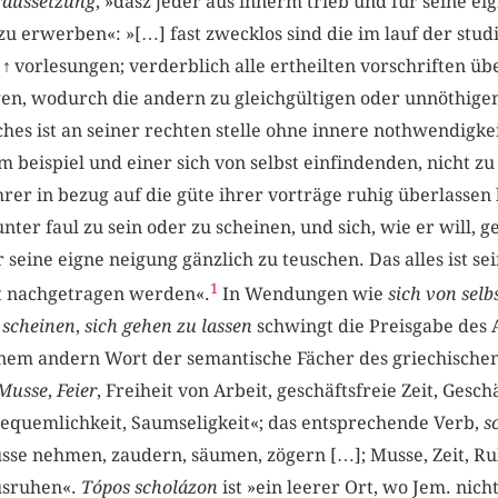
raussetzung
, »dasz jeder aus innerm trieb und für seine ei
u erwerben«: »[…] fast zwecklos sind die im lauf der stud
r
↑
vorlesungen; verderblich alle ertheilten vorschriften ü
n, wodurch die andern zu gleichgültigen oder unnöthige
ches ist an seiner rechten stelle ohne innere nothwendigke
 beispiel und einer sich von selbst einfindenden, nicht zu
hrer in bezug auf die güte ihrer vorträge ruhig überlassen
nter faul zu sein oder zu scheinen, und sich, wie er will, 
 seine eigne neigung gänzlich zu teuschen. Das alles ist sei
1
ht nachgetragen werden«.
In Wendungen wie
sich von selb
u scheinen
,
sich gehen zu lassen
schwingt die Preisgabe des
inem andern Wort der semantische Fächer des griechisch
Musse
,
Feier
, Freiheit von Arbeit, geschäftsfreie Zeit, Gesch
Bequemlichkeit, Saumseligkeit«; das entsprechende Verb,
s
se nehmen, zaudern, säumen, zögern […]; Musse, Zeit, Ruh
ausruhen«.
Tópos scholázon
ist »ein leerer Ort, wo Jem. nich