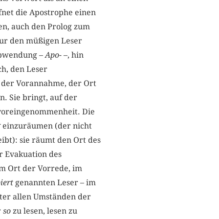
fnet die Apostrophe einen
en, auch den Prolog zum
nur den müßigen Leser
 Abwendung –
Apo-
–, hin
ch, den Leser
t der Vorannahme, der Ort
 Sie bringt, auf der
voreingenommenheit. Die
g
einzuräumen (der nicht
eibt): sie räumt den Ort des
er Evakuation des
m Ort der Vorrede, im
iert
genannten Leser – im
nter allen Umständen der
r
so
zu lesen, lesen zu