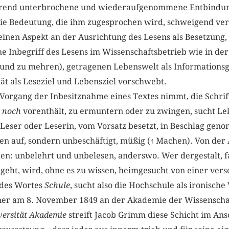
hrend unterbrochene und wiederaufgenommene Entbindung 
die Bedeutung, die ihm zugesprochen wird, schweigend ver
einen Aspekt an der Ausrichtung des Lesens als Besetzung, 
che Inbegriff des Lesens im Wissenschaftsbetrieb wie in d
und zu mehren), getragenen Lebenswelt als Informationsge
ät als Leseziel und Lebensziel vorschwebt.
Vorgang der Inbesitznahme eines Textes nimmt, die Schrif
r
noch
vorenthält, zu ermuntern oder zu zwingen, sucht Le
Leser oder Leserin, vom Vorsatz besetzt, in Beschlag gen
en auf, sondern unbeschäftigt, müßig (
↑
Machen). Von der 
n: unbelehrt und unbelesen, anderswo. Wer dergestalt, fa
eht, wird, ohne es zu wissen, heimgesucht von einer vers
 des Wortes
Schule
, sucht also die Hochschule als ironisch
er am 8. November 1849 an der Akademie der Wissenschaf
versität Akademie
streift Jacob Grimm diese Schicht im Ans