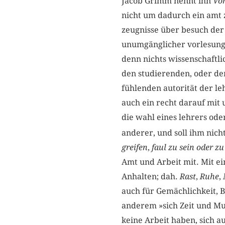
Jacob Grimm nennt ihn
Vo
nicht um dadurch ein amt z
zeugnisse über besuch de
unumgänglicher vorlesunge
denn nichts wissenschaftli
den studierenden, oder dem
fühlenden autorität der le
auch ein recht darauf mit u
die wahl eines lehrers oder
anderer, und soll ihm nic
greifen
,
faul zu sein oder z
Amt und Arbeit mit. Mit e
Anhalten; dah.
Rast
,
Ruhe
,
auch für Gemächlichkeit, 
anderem »sich Zeit und Mus
keine Arbeit haben, sich 