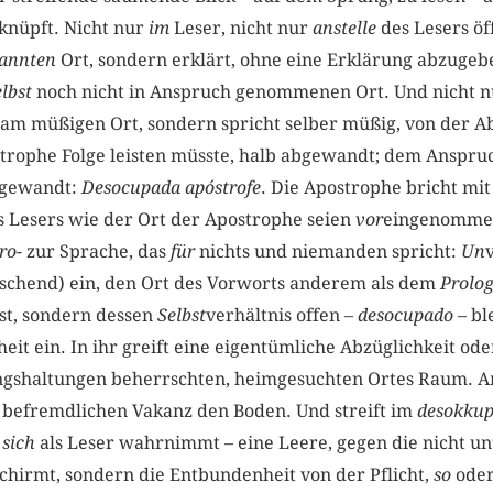
knüpft. Nicht nur
im
Leser, nicht nur
anstelle
des Lesers öf
annten
Ort, sondern erklärt, ohne eine Erklärung abzugeb
elbst
noch nicht in Anspruch genommenen Ort. Und nicht 
, am müßigen Ort, sondern spricht selber müßig, von der
strophe Folge leisten müsste, halb abgewandt; dem Anspru
ugewandt:
Desocupada apóstrofe
. Die Apostrophe bricht mi
s Lesers wie der Ort der Apostrophe seien
vor
eingenommen.
ro-
zur Sprache, das
für
nichts und niemanden spricht:
Un
schend) ein, den Ort des Vorworts anderem als dem
Prolo
st, sondern dessen
Selbst
verhältnis offen –
desocupado
– bl
eit ein. In ihr greift eine eigentümliche Abzüglichkeit od
ngshaltungen beherrschten, heimgesuchten Ortes Raum. A
r befremdlichen Vakanz den Boden. Und streift im
desokkup
t
sich
als Leser wahrnimmt – eine Leere, gegen die nicht u
chirmt, sondern die Entbundenheit von der Pflicht,
so
ode