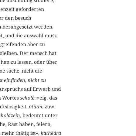
gne ausbildung studiere,
ienzeit geforderten
ber den besuch
n herabgesetzt werden,
it, und die auswahl musz
 greifenden aber zu
 bleiben. Der mensch hat
gehen zu lassen, oder über
ne sache, nicht die
st einfinden
,
nicht zu
 Anspruchs auf Erwerb und
en Wortes
scholé
: »eig. das
äftslosigkeit,
otium
, zuw.
cholázein
, bedeutet unter
e, Rast haben, feiern,
t mehr thätig ist«,
kathédra