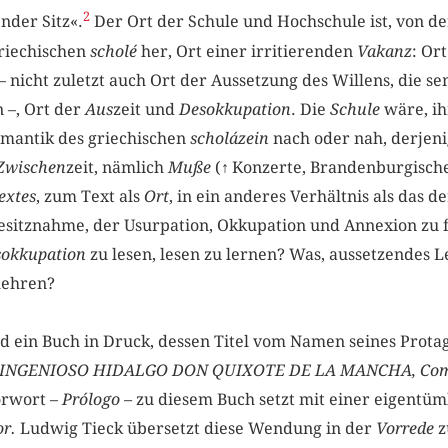
2
nder Sitz«.
Der Ort der Schule und Hochschule ist, von 
riechischen
scholé
her, Ort einer irritierenden
Vakanz
: Or
– nicht zuletzt auch Ort der Aussetzung des Willens, die 
 –, Ort der
Aus
zeit und
Desokkupation
. Die
Schule
wäre, ih
mantik des griechischen
scholázein
nach oder nah, derjeni
Zwischen
zeit, nämlich
Muße
(
↑
Konzerte, Brandenburgische)
extes
, zum Text als
Ort
, in ein anderes Verhältnis als das 
sitznahme, der Usurpation, Okkupation und Annexion zu f
okkupation
zu lesen, lesen zu lernen? Was, aussetzendes 
lehren?
d ein Buch in Druck, dessen Titel vom Namen seines Protag
 INGENIOSO HIDALGO DON QUIXOTE DE LA MANCHA, Compu
orwort –
Prólogo –
zu diesem Buch setzt mit einer eigentüm
or.
Ludwig Tieck übersetzt diese Wendung in der
Vorrede