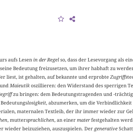
urs aufs Lesen
in der Regel
so, dass der Lesevorgang als ei
seine Bedeutung freizusetzen, um ihrer habhaft zu werden
er liest, ist gehalten, auf bekannte und erprobte
Zugriffs
te
und
Maieutik
oszillieren: den Widerstand des sperrigen T
egriff
zu bringen: dem Bedeutungstragenden und -trächtige
n Bedeutungs
losigkeit
, abzumerken, um die Verbindlichkei
ialen, maternalen Textleib, der ihr immer wieder zur Geb
chen
, mutter
sprachlichen
, an einer
mater
festgehalten werd
r wieder beizuziehen, auszuspielen. Der
generative
Schatt