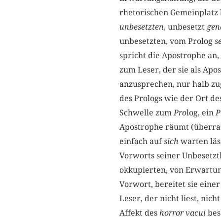
rhetorischen Gemeinplatz 
unbesetzten
, unbesetzt
gen
unbesetzten, vom Prolog
s
spricht die Apostrophe an
zum Leser, der sie als Apo
anzusprechen, nur halb z
des Prologs wie der Ort de
Schwelle zum
Pro
log, ein
P
Apostrophe räumt (überra
einfach auf
sich
warten läs
Vorworts seiner Unbesetzth
okkupierten, von Erwartu
Vorwort, bereitet sie eine
Leser, der nicht liest, nich
Affekt des
horror vacui
bes