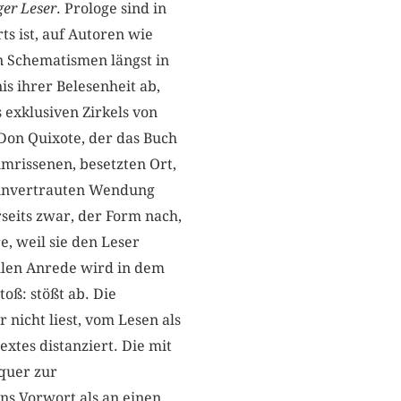
er Leser
. Prologe sind in
s ist, auf Autoren wie
 Schematismen längst in
s ihrer Belesenheit ab,
s exklusiven Zirkels von
Don Quixote, der das Buch
mrissenen, besetzten Ort,
 unvertrauten Wendung
seits zwar, der Form nach,
e, weil sie den Leser
llen Anrede wird in dem
stoß: stößt ab. Die
r nicht liest, vom Lesen als
tes distanziert. Die mit
quer zur
ns Vorwort als an einen