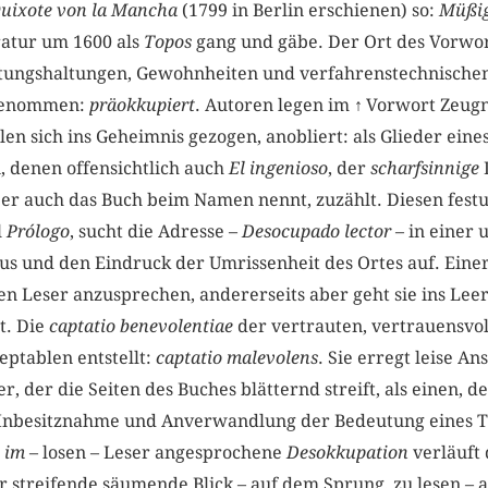
Quixote von la Mancha
(1799 in Berlin erschienen) so:
Müßig
atur um 1600 als
Topos
gang und gäbe. Der Ort des Vorwort
tungshaltungen, Gewohnheiten und verfahrenstechnischen
z genommen:
präokkupiert
. Autoren legen im
↑
Vorwort Zeugni
en sich ins Geheimnis gezogen, anobliert: als Glieder eine
 denen offensichtlich auch
El ingenioso
, der
scharfsinnige
r auch das Buch beim Namen nennt, zuzählt. Diesen festu
l
Prólogo
, sucht die Adresse –
Desocupado lector
– in einer
us und den Eindruck der Umrissenheit des Ortes auf. Einer
den Leser anzusprechen, andererseits aber geht sie ins Leer
t. Die
captatio benevolentiae
der vertrauten, vertrauensvo
eptablen entstellt:
captatio malevolens
. Sie erregt leise An
r, der die Seiten des Buches blätternd streift, als einen, de
 Inbesitznahme und Anverwandlung der Bedeutung eines Tex
,
im
– losen – Leser angesprochene
Desokkupation
verläuft 
 streifende säumende Blick – auf dem Sprung, zu lesen – a