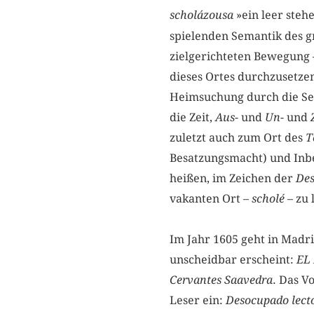
scholázousa
»ein leer stehe
spielenden Semantik des g
zielgerichteten Bewegung 
dieses Ortes durchzusetzen
Heimsuchung durch die Se
die Zeit,
Aus
- und
Un
- und
zuletzt auch zum Ort des
T
Besatzungsmacht) und Inbe
heißen, im Zeichen der
Des
vakanten Ort –
scholé
– zu 
Im Jahr 1605 geht in Madri
unscheidbar erscheint:
EL
Cervantes Saavedra
. Das V
Leser ein:
Desocupado lect