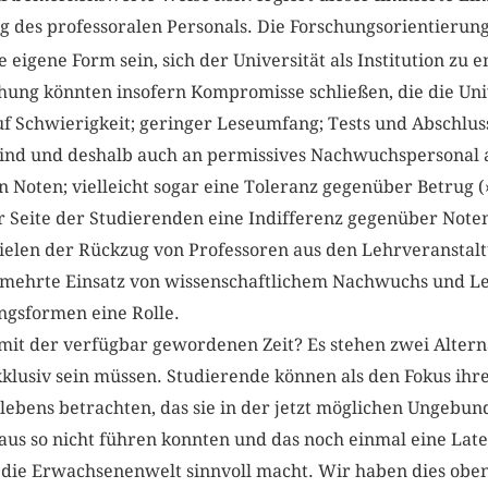
g des professoralen Personals. Die Forschungsorientierung
eigene Form sein, sich der Universität als Institution zu e
ung könnten insofern Kompromisse schließen, die die Unive
f Schwierigkeit; geringer Leseumfang; Tests und Abschluss
sind und deshalb auch an permissives Nachwuchspersona
n Noten; vielleicht sogar eine Toleranz gegenüber Betrug 
r Seite der Studierenden eine Indifferenz gegenüber Note
pielen der Rückzug von Professoren aus den Lehrveranstal
rmehrte Einsatz von wissenschaftlichem Nachwuchs und Le
ngsformen eine Rolle.
mit der verfügbar gewordenen Zeit? Es stehen zwei Altern
lusiv sein müssen. Studierende können als den Fokus ihre
llebens betrachten, das sie in der jetzt möglichen Ungebu
aus so nicht führen konnten und das noch einmal eine Lat
n die Erwachsenenwelt sinnvoll macht. Wir haben dies oben 