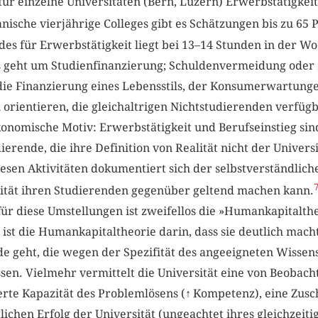
 für einzelne Universitäten (Bern, Luzern) Erwerbstätigkei
ische vierjährige Colleges gibt es Schätzungen bis zu 65 P
es für Erwerbstätigkeit liegt bei 13–14 Stunden in der Wo
Es geht um Studienfinanzierung; Schuldenvermeidung oder
e Finanzierung eines Lebensstils, der Konsumerwartungen 
orientieren, die gleichaltrigen Nichtstudierenden verfügb
konomische Motiv: Erwerbstätigkeit und Berufseinstieg si
dierende, die ihre Definition von Realität nicht der Univers
iesen Aktivitäten dokumentiert sich der selbstverständlich
sität ihren Studierenden gegenüber geltend machen kann.
r diese Umstellungen ist zweifellos die »Humankapitaltheo
 ist die Humankapitaltheorie darin, dass sie deutlich macht
e geht, die wegen der Spezifität des angeeigneten Wissens
sen. Vielmehr vermittelt die Universität eine von Beobac
rte Kapazität des Problemlösens (
↑
Kompetenz), eine Zusch
ichen Erfolg der Universität (ungeachtet ihres gleichzeiti