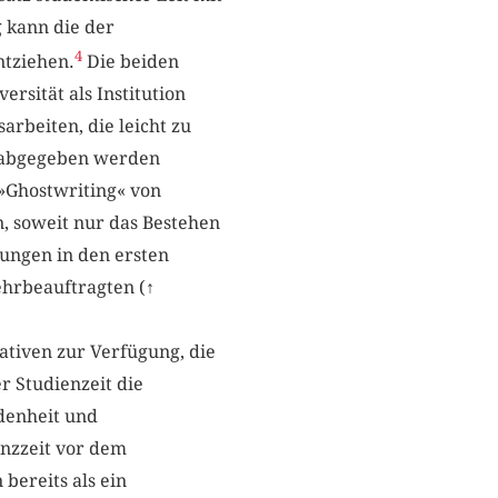
 kann die der
4
ntziehen.
Die beiden
rsität als Institution
arbeiten, die leicht zu
l abgegeben werden
(»Ghostwriting« von
n, soweit nur das Bestehen
tungen in den ersten
hrbeauftragten (
↑
ativen zur Verfügung, die
r Studienzeit die
ndenheit und
enzzeit vor dem
bereits als ein