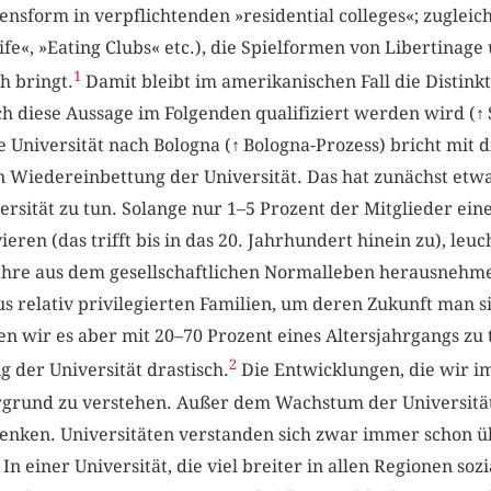
sform in verpflichtenden »residential colleges«; zugleich 
ife«, »Eating Clubs« etc.), die Spielformen von Libertinag
1
h bringt.
Damit bleibt im amerikanischen Fall die Distink
h diese Aussage im Folgenden qualifiziert werden wird (
↑
 Universität nach Bologna (
↑
Bologna-Prozess) bricht mit 
en Wiedereinbettung der Universität. Das hat zunächst etw
sität zu tun. Solange nur 1–5 Prozent der Mitglieder eine
eren (das trifft bis in das 20. Jahrhundert hinein zu), leuc
Jahre aus dem gesellschaftlichen Normalleben herausnehme
 relativ privilegierten Familien, um deren Zukunft man si
 wir es aber mit 20–70 Prozent eines Altersjahrgangs zu t
2
g der Universität drastisch.
Die Entwicklungen, die wir im
ergrund zu verstehen. Außer dem Wachstum der Universität
denken. Universitäten verstanden sich zwar immer schon üb
In einer Universität, die viel breiter in allen Regionen soz