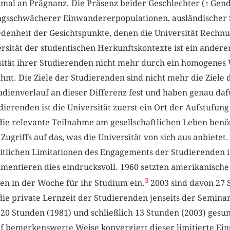
nmal an Prägnanz. Die Präsenz beider Geschlechter (
↑
Gend
ungsschwächerer Einwandererpopulationen, ausländischer 
edenheit der Gesichtspunkte, denen die Universität Rechn
ersität der studentischen Herkunftskontexte ist ein andere
rsität ihrer Studierenden nicht mehr durch ein homogenes
hnt. Die Ziele der Studierenden sind nicht mehr die Ziele d
dienverlauf an dieser Differenz fest und haben genau dafü
dierenden ist die Universität zuerst ein Ort der Aufstufun
ie relevante Teilnahme am gesellschaftlichen Leben ben
 Zugriffs auf das, was die Universität von sich aus anbietet.
zeitlichen Limitationen des Engagements der Studierenden 
entieren dies eindrucksvoll. 1960 setzten amerikanische
3
en in der Woche für ihr Studium ein.
2003 sind davon 27 
 die private Lernzeit der Studierenden jenseits der Semina
 20 Stunden (1981) und schließlich 13 Stunden (2003) gesun
 bemerkenswerte Weise konvergiert dieser limitierte Eins