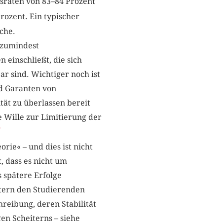
tsraten von 83–84 Prozent
rozent. Ein typischer
che.
 zumindest
einschließt, die sich
ar sind. Wichtiger noch ist
nd Garanten von
ität zu überlassen bereit
e Wille zur Limitierung der
7
rie« – und dies ist nicht
, dass es nicht um
 spätere Erfolge
htern den Studierenden
reibung, deren Stabilität
gen Scheiterns – siehe