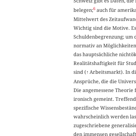
Schweiz gibt es Daten, die
6
belegen;
auch für amerikan
Mittelwert des Zeitaufwand
Wichtig sind die Motive. 
Schuldenbegrenzung; um di
normativ an Möglichkeiten 
das hauptsächliche nichtö
Realitätshaftigkeit für Stu
sind (
↑
Arbeitsmarkt). In d
Ansprüche, die die Univer
Die angemessene Theorie fü
ironisch gemeint. Treffend
spezifische Wissensbeständ
wahrscheinlich werden las
zugeschriebene generalisie
den immensen gesellschaftl