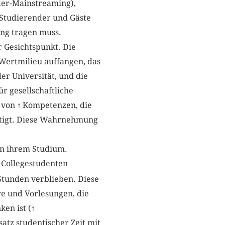
er-Mainstreaming),
Studierender und Gäste
ung tragen muss.
r Gesichtspunkt. Die
 Wertmilieu auffangen, das
er Universität, und die
r gesellschaftliche
g von
↑
Kompetenzen, die
ötigt. Diese Wahrnehmung
in ihrem Studium.
 Collegestudenten
Stunden verblieben. Diese
re und Vorlesungen, die
ken ist (
↑
atz studentischer Zeit mit