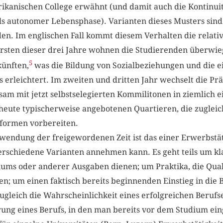
kanischen College erwähnt (und damit auch die Kontinuit
ls autonomer Lebensphase). Varianten dieses Musters sind
en. Im englischen Fall kommt diesem Verhalten die relativ
ersten dieser drei Jahre wohnen die Studierenden überwie
5
künften,
was die Bildung von Sozialbeziehungen und die e
s erleichtert. Im zweiten und dritten Jahr wechselt die Pr
m mit jetzt selbstselegierten Kommilitonen in ziemlich e
heute typischerweise angebotenen Quartieren, die zuglei
sformen vorbereiten.
wendung der freigewordenen Zeit ist das einer Erwerbstät
verschiedene Varianten annehmen kann. Es geht teils um kl
iums oder anderer Ausgaben dienen; um Praktika, die Qual
en; um einen faktisch bereits beginnenden Einstieg in die B
ugleich die Wahrscheinlichkeit eines erfolgreichen Berufsei
rung eines Berufs, in den man bereits vor dem Studium ein