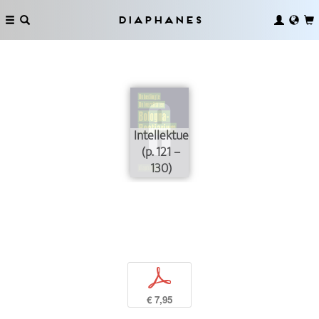
Diaphanes
Intellektuelle
(p. 121 –
130)
p
€ 7,95