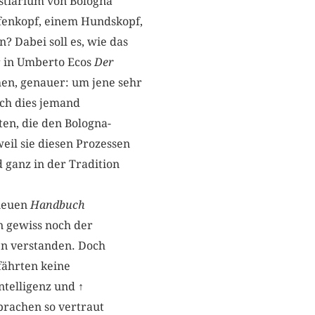
estiarium von Bologna
ffenkopf, einem Hundskopf,
 Dabei soll es, wie das
er in Umberto Ecos
Der
hen, genauer: um jene sehr
ich dies jemand
ten, die den Bologna-
weil sie diesen Prozessen
d ganz in der Tradition
 neuen
Handbuch
n gewiss noch der
en verstanden. Doch
fährten keine
ntelligenz und
↑
prachen so vertraut