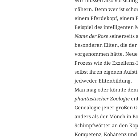
Wir müssen also vorsichtig
nähern. Denn wer ist schon
einem Pferdekopf, einem F
Beispiel des intelligenten
Name der Rose
seinerseits 
besonderen Eliten, die de
vorgenommen hätte. Neue El
Prozess wie die Exzellenz-I
selbst ihren eigenen Aufsti
jedweder Elitenbildung.
Man mag oder könnte dem 
phantastischer Zoologie
ent
Genealogie jener großen G
anders als der Mönch in B
Schimpfwörter an den Kopf
Kompetenz, Kohärenz und K