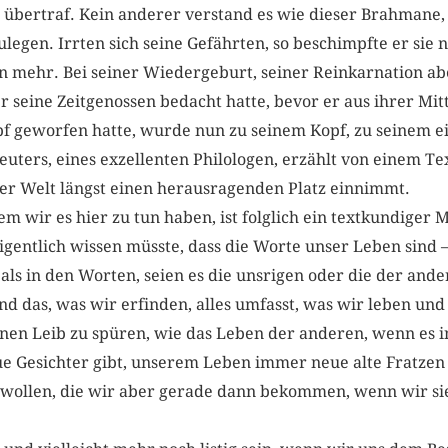
z übertraf. Kein anderer verstand es wie dieser Brahmane
ulegen. Irrten sich seine Gefährten, so beschimpfte er sie n
 mehr. Bei seiner Wiedergeburt, seiner Reinkarnation a
r seine Zeitgenossen bedacht hatte, bevor er aus ihrer Mit
f geworfen hatte, wurde nun zu seinem Kopf, zu seinem e
euters, eines exzellenten Philologen, erzählt von einem Te
der Welt längst einen herausragenden Platz einnimmt.
m wir es hier zu tun haben, ist folglich ein textkundige
igentlich wissen müsste, dass die Worte unser Leben sind –
ls in den Worten, seien es die unsrigen oder die der ande
und das, was wir erfinden, alles umfasst, was wir leben u
n Leib zu spüren, wie das Leben der anderen, wenn es in
Gesichter gibt, unserem Leben immer neue alte Fratzen s
n wollen, die wir aber gerade dann bekommen, wenn wir si