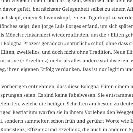
 und vielleicht mehr noch listig sein, wenn wir uns dem B
 davor gefeit, bei nächster Gelegenheit selbst zu einem A
uchskopf, einem Schweinskopf, einem Tigerkopf zu werden?
 Mönches zeigt, den Jorge Luis Borges erfand, um sich spät
als Mönch reinkarniert wiederzufinden, um die
↑
Eliten ge
r
↑
Bologna-Prozess geradezu »natürlich« schuf, ohne dass s
iten, zweifellos, und doch nicht ohne Tradition. Neue Eli
nitiative (
↑
Exzellenz) mehr als alles andere stabilisieren, 
eg, ihren eigenen Erfolg verdanken. Das ist nur legitim un
Vorherigen entnehmen, dass diese Bologna-Eliten einem
sprungen seien. Es sind keine Fabelwesen. Sie entstamme
elehrten, welche die heiligen Schriften am besten zu deut
orges’ Bestiarium warfen sie in ihrem Vorleben den Wegge
, sondern sammelten schon früh und gerührt Worte wie I
onsistenz, Effizienz und Exzellenz, die auch in anderen S