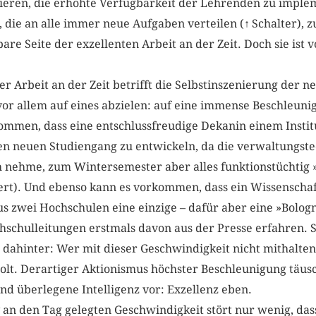
lieren, die erhöhte Verfügbarkeit der Lehrenden zu imple
 die an alle immer neue Aufgaben verteilen (
↑
Schalter), 
tbare Seite der exzellenten Arbeit an der Zeit. Doch sie ist 
r Arbeit an der Zeit betrifft die Selbstinszenierung der neu
 vor allem auf eines abzielen: auf eine immense Beschleuni
ommen, dass eine entschlussfreudige Dekanin einem Institu
n neuen Studiengang zu entwickeln, da die verwaltungste
 nehme, zum Wintersemester aber alles funktionstüchtig
tert). Und ebenso kann es vorkommen, dass ein Wissenschaf
 zwei Hochschulen eine einzige – dafür aber eine »Bologn
schulleitungen erstmals davon aus der Presse erfahren. St
 dahinter: Wer mit dieser Geschwindigkeit nicht mithalten
holt. Derartiger Aktionismus höchster Beschleunigung täus
 überlegene Intelligenz vor: Exzellenz eben.
 an den Tag gelegten Geschwindigkeit stört nur wenig, das