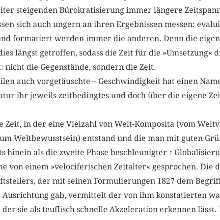
iter steigenden Bürokratisierung immer längere Zeitspa
ssen sich auch ungern an ihren Ergebnissen messen: evalui
rt und formatiert werden immer die anderen. Denn die eige
ies längst getroffen, sodass die Zeit für die »Umsetzung« 
: nicht die Gegenstände, sondern die Zeit.
ilen auch vorgetäuschte – Geschwindigkeit hat einen Namen:
ratur ihr jeweils zeitbedingtes und doch über die eigene Z
ne Zeit, in der eine Vielzahl von Welt-Komposita (vom Wel
zum Weltbewusstsein) entstand und die man mit guten Grün
s hinein als die zweite Phase beschleunigter
↑
Globalisier
e von einem »velociferischen Zeitalter« gesprochen. Die 
tstellers, der mit seinen Formulierungen 1827 dem Begriff
 Ausrichtung gab, vermittelt der von ihm konstatierten 
 der sie als teuflisch schnelle Akzeleration erkennen lässt. 