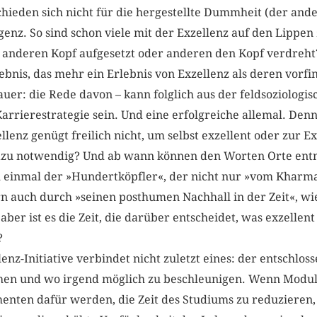
hieden sich nicht für die hergestellte Dummheit (der ande
ligenz. So sind schon viele mit der Exzellenz auf den Lippe
en anderen Kopf aufgesetzt oder anderen den Kopf verdreh
ebnis, das mehr ein Erlebnis von Exzellenz als deren vorfin
uer: die Rede davon – kann folglich aus der feldsoziologi
Karrierestrategie sein. Und eine erfolgreiche allemal. De
llenz genügt freilich nicht, um selbst exzellent oder zur 
dazu notwendig? Und ab wann können den Worten Orte e
h einmal der »Hundertköpfler«, der nicht nur »vom Kharm
n auch durch »seinen posthumen Nachhall in der Zeit«, wie
ber ist es die Zeit, die darüber entscheidet, was exzellent
?
nz-Initiative verbindet nicht zuletzt eines: der entschloss
chen und wo irgend möglich zu beschleunigen. Wenn Modul
enten dafür werden, die Zeit des Studiums zu reduzieren,