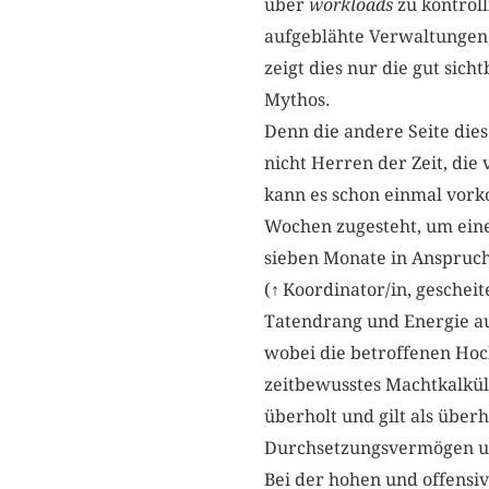
über
workloads
zu kontrol
aufgeblähte Verwaltungen,
zeigt dies nur die gut sich
Mythos.
Denn die andere Seite diese
nicht Herren der Zeit, die
kann es schon einmal vork
Wochen zugesteht, um eine
sieben Monate in Anspruch
(
↑
Koordinator/in, geschei
Tatendrang und Energie aus
wobei die betroffenen Hoch
zeitbewusstes Machtkalkül
überholt und gilt als über
Durchsetzungsvermögen und
Bei der hohen und offensiv