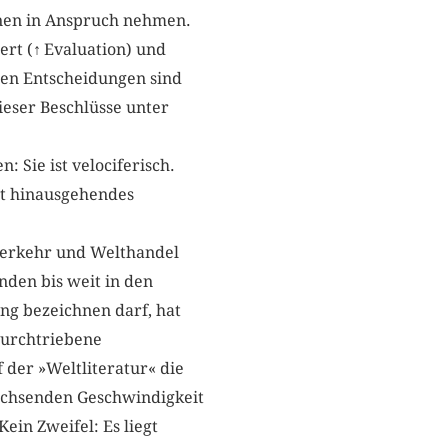
nnen in Anspruch nehmen.
ert (
↑
Evaluation) und
nen Entscheidungen sind
dieser Beschlüsse unter
 Sie ist velociferisch.
eit hinausgehendes
tverkehr und Welthandel
den bis weit in den
ung bezeichnen darf, hat
durchtriebene
 der »Weltliteratur« die
wachsenden Geschwindigkeit
Kein Zweifel: Es liegt