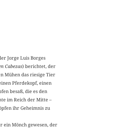
ler Jorge Luis Borges
en Cabezas
) berichtet, der
en Mühen das riesige Tier
einen Pferdekopf, einen
fen besaß, die es den
hte im Reich der Mitte –
öpfen ihr Geheimnis zu
er ein Mönch gewesen, der