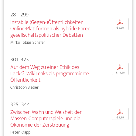
281–299
Instabile (Gegen-)Öffentlichkeiten.
p
Online-Plattformen als hybride Foren
€ 9,95
gesellschaftspolitischer Debatten
Mirko Tobias Schäfer
301–323
Auf dem Weg zu einer Ethik des
p
Lecks?. WikiLeaks als programmierte
€ 14,95
Öffentlichkeit
Christoph Bieber
325–344
Zwischen Wahn und Weisheit der
p
Massen. Computerspiele und die
€ 9,95
Ökonomie der Zerstreuung
Peter Krapp