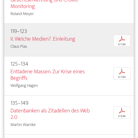
Monitoring
Roland Meyer
119–123
II. Welche Medien?. Einleitung
p
€ 7,95
Claus Pias
125–134
Entladene Massen. Zur Krise eines
p
Begriffs
€ 7,95
Wolfgang Hagen
135–149
Datenbanken als Zitadellen des Web
p
2.0
€ 9,95
Martin Warnke