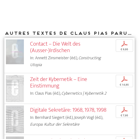
Autres textes de Claus Pias parus chez DIAPHANES
Contact – Die Welt des
p
(Ausser-)Irdischen
€ 9,95
In: Annett Zinsmeister (éd.),
Constructing
Utopia
Zeit der Kybernetik – Eine
p
Einstimmung
€ 14,95
In: Claus Pias (éd.),
Cybernetics | Kybernetik 2
Digitale Sekretäre: 1968, 1978, 1998
p
€ 7,95
In: Bernhard Siegert (éd.), Joseph Vogl (éd.),
Europa: Kultur der Sekretäre