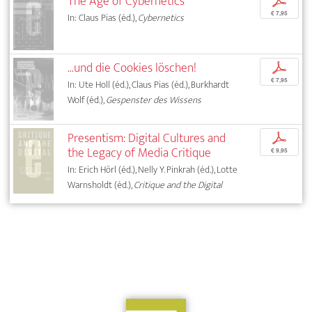
The Age of Cybernetics
p
€ 7,95
In: Claus Pias (éd.),
Cybernetics
...und die Cookies löschen!
p
€ 7,95
In: Ute Holl (éd.), Claus Pias (éd.), Burkhardt
Wolf (éd.),
Gespenster des Wissens
Presentism: Digital Cultures and
p
the Legacy of Media Critique
€ 9,95
In: Erich Hörl (éd.), Nelly Y. Pinkrah (éd.), Lotte
Warnsholdt (éd.),
Critique and the Digital