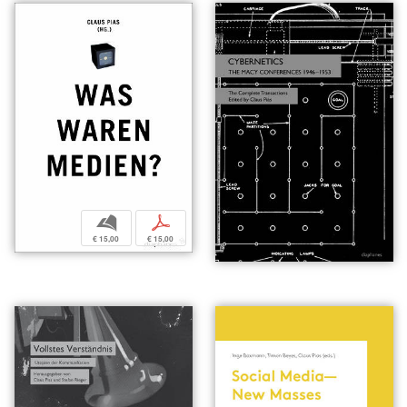
b
p
€ 15,00
€ 15,00