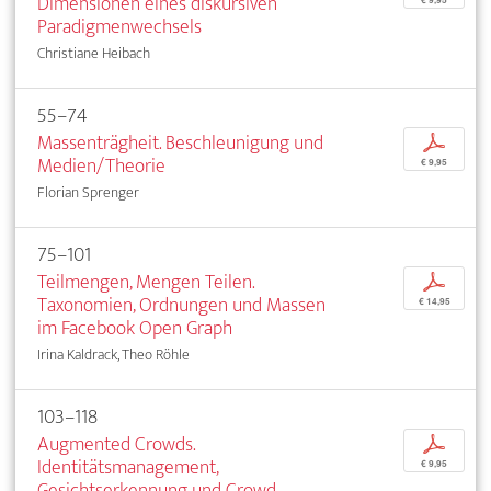
Dimensionen eines diskursiven
Paradigmenwechsels
Christiane Heibach
55–74
Massenträgheit. Beschleunigung und
p
Medien/Theorie
€ 9,95
Florian Sprenger
75–101
Teilmengen, Mengen Teilen.
p
Taxonomien, Ordnungen und Massen
€ 14,95
im Facebook Open Graph
Irina Kaldrack, Theo Röhle
103–118
Augmented Crowds.
p
Identitätsmanagement,
€ 9,95
Gesichtserkennung und Crowd