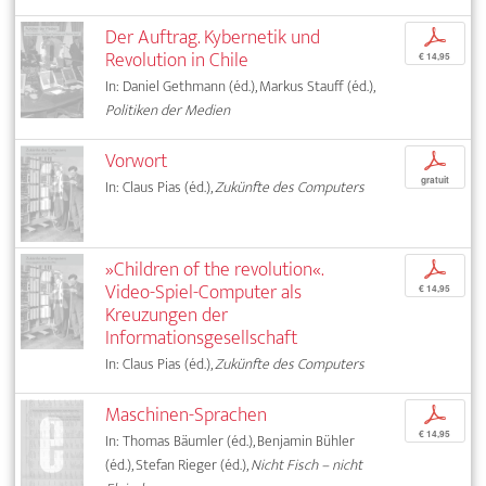
Der Auftrag. Kybernetik und
p
Revolution in Chile
€ 14,95
In: Daniel Gethmann (éd.), Markus Stauff (éd.),
Politiken der Medien
Vorwort
p
gratuit
In: Claus Pias (éd.),
Zukünfte des Computers
»Children of the revolution«.
p
Video-Spiel-Computer als
€ 14,95
Kreuzungen der
Informationsgesellschaft
In: Claus Pias (éd.),
Zukünfte des Computers
Maschinen-Sprachen
p
€ 14,95
In: Thomas Bäumler (éd.), Benjamin Bühler
(éd.), Stefan Rieger (éd.),
Nicht Fisch – nicht