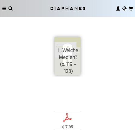
Diaphanes
II. Welche
Medien?
(p. 119 –
123)
p
€ 7,95