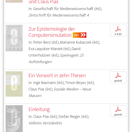
und Claus Pias
In: Gesellschaft für Medienwissenschaft (éd.),
Zeitschrift für Medienwissenschaft 4
Zur Epistemologie der
p
Computersimulation
€ 9,95
ABO
In: Peter Berz (éd.), Marianne Kubaczek (éd.),
Eva Laquièze-Waniek (éd.), David
Unterholzner (éd.),
Spielregeln. 25
Aufstellungen
Ein Vorwort in zehn Thesen
p
gratuit
In: Inge Baxmann (éd.), Timon Beyes (éd.),
Claus Pias (éd.),
Soziale Medien – Neue
Massen
Einleitung
p
gratuit
In: Claus Pias (éd.), Stefan Rieger (éd.),
Vollstes Verständnis