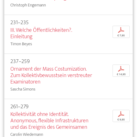
Christoph Engemann
231–235
III. Welche Öffentlichkeiten?.
p
Einleitung
€ 7,95
Timon Beyes
237–259
Ornament der Mass Costumization.
p
Zum Kollektivbewusstsein verstreuter
€ 14,95
Examinatoren
Sascha Simons
261–279
Kollektivität ohne Identität.
p
Anonymous, flexible Infrastrukturen
€ 9,95
und das Ereignis des Gemeinsamen
Carolin Wiedemann