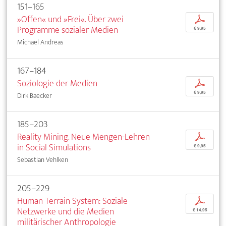
151–165
»Offen« und »Frei«. Über zwei
p
Programme sozialer Medien
€ 9,95
Michael Andreas
167–184
Soziologie der Medien
p
€ 9,95
Dirk Baecker
185–203
Reality Mining. Neue Mengen-Lehren
p
in Social Simulations
€ 9,95
Sebastian Vehlken
205–229
Human Terrain System: Soziale
p
Netzwerke und die Medien
€ 14,95
militärischer Anthropologie