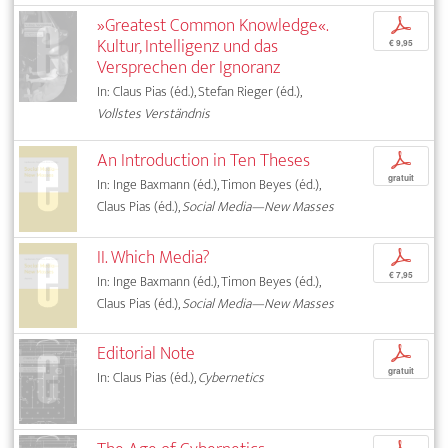
»Greatest Common Knowledge«.
p
Kultur, Intelligenz und das
€ 9,95
Versprechen der Ignoranz
In: Claus Pias (éd.), Stefan Rieger (éd.),
Vollstes Verständnis
An Introduction in Ten Theses
p
gratuit
In: Inge Baxmann (éd.), Timon Beyes (éd.),
Claus Pias (éd.),
Social Media—New Masses
II. Which Media?
p
€ 7,95
In: Inge Baxmann (éd.), Timon Beyes (éd.),
Claus Pias (éd.),
Social Media—New Masses
Editorial Note
p
gratuit
In: Claus Pias (éd.),
Cybernetics