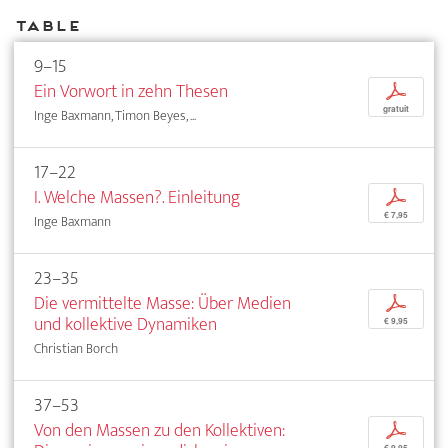
Table
9–15
Ein Vorwort in zehn Thesen
p
gratuit
Inge Baxmann, Timon Beyes, ...
17–22
I. Welche Massen?. Einleitung
p
€ 7,95
Inge Baxmann
23–35
Die vermittelte Masse: Über Medien
p
und kollektive Dynamiken
€ 9,95
Christian Borch
37–53
Von den Massen zu den Kollektiven:
p
€ 9,95