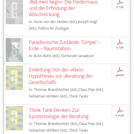
›Bat men begin‹. Die Fledermaus
p
und die Erfindung der
€ 7,95
Abschreckung
In: Anne von der Heiden (éd.), Joseph Vogl
(éd.),
Politische Zoologie
Paradiesische Zustände. Tümpel –
p
Erde – Raumstation
€ 7,95
In: Butis Butis (éd.),
Stehende Gewässer
Einleitung. Von der »Klein-
p
Hypothese« zur ›Beratung der
gratuit
Gesellschaft‹
In: Thomas Brandstetter (éd.), Claus Pias (éd.),
Sebastian Vehlken (éd.),
Think Tanks
Think-Tank-Denken. Zur
p
Epistemologie der Beratung
€ 14,95
In: Thomas Brandstetter (éd.), Claus Pias (éd.),
Sebastian Vehlken (éd.),
Think Tanks