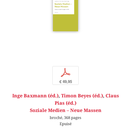
p
€ 49,95
Inge Baxmann (éd.)
,
Timon Beyes (éd.)
,
Claus
Pias (éd.)
Soziale Medien – Neue Massen
broché, 368 pages
Epuisé