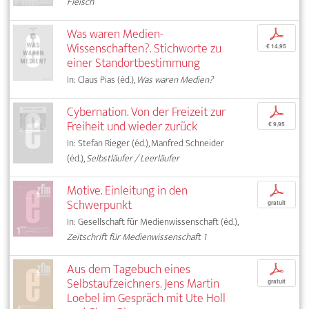
Fleisch
Was waren Medien-
p
Wissenschaften?. Stichworte zu
€ 14,95
einer Standortbestimmung
In: Claus Pias (éd.),
Was waren Medien?
Cybernation. Von der Freizeit zur
p
Freiheit und wieder zurück
€ 9,95
In: Stefan Rieger (éd.), Manfred Schneider
(éd.),
Selbstläufer / Leerläufer
Motive. Einleitung in den
p
Schwerpunkt
gratuit
In: Gesellschaft für Medienwissenschaft (éd.),
Zeitschrift für Medienwissenschaft 1
Aus dem Tagebuch eines
p
Selbstaufzeichners. Jens Martin
gratuit
Loebel im Gespräch mit Ute Holl