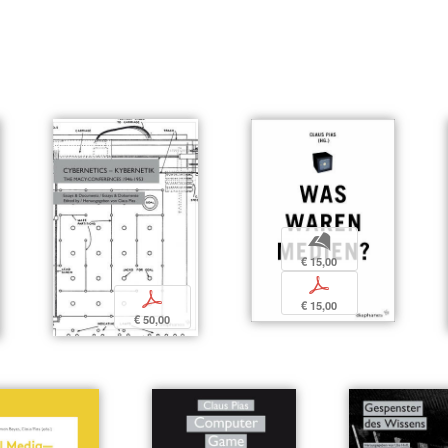
b
€ 15,00
p
p
€ 15,00
€ 50,00