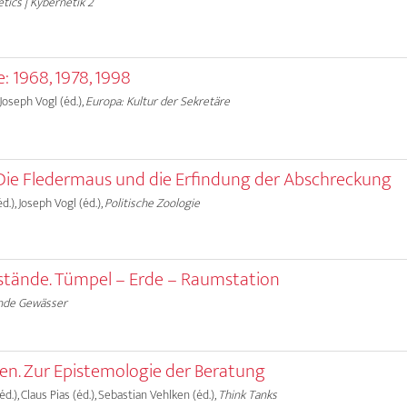
tics | Kybernetik 2
e: 1968, 1978, 1998
 Joseph Vogl (éd.),
Europa: Kultur der Sekretäre
 Die Fledermaus und die Erfindung der Abschreckung
.), Joseph Vogl (éd.),
Politische Zoologie
stände. Tümpel – Erde – Raumstation
nde Gewässer
n. Zur Epistemologie der Beratung
.), Claus Pias (éd.), Sebastian Vehlken (éd.),
Think Tanks