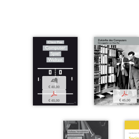
b
€ 40,00
p
p
€ 45,00
€ 45,00