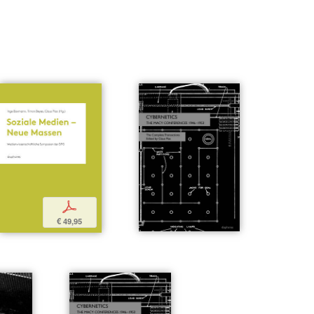
p
€ 49,95