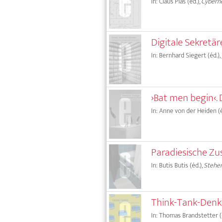
In: Claus Pias (éd.),
Cyberne
Digitale Sekretär
In: Bernhard Siegert (éd.),
›Bat men begin‹.
In: Anne von der Heiden (éd
Paradiesische Zu
In: Butis Butis (éd.),
Stehe
Think-Tank-Denke
In: Thomas Brandstetter (éd