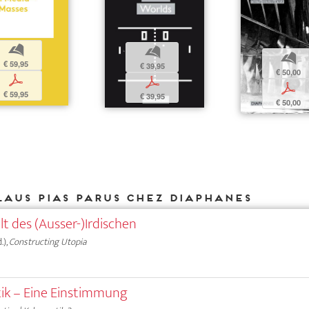
b
b
b
€ 59,95
€ 39,95
€ 50,00
p
p
p
€ 59,95
€ 39,95
€ 50,00
laus Pias parus chez DIAPHANES
t des (Ausser-)Irdischen
.),
Constructing Utopia
tik – Eine Einstimmung