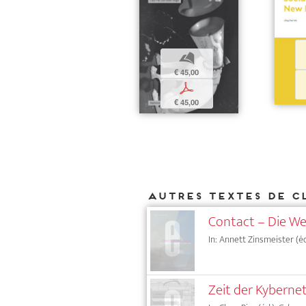
b
€ 45,00
p
€ 45,00
Autres textes de C
Contact – Die Wel
In: Annett Zinsmeister (éd
Zeit der Kyberne