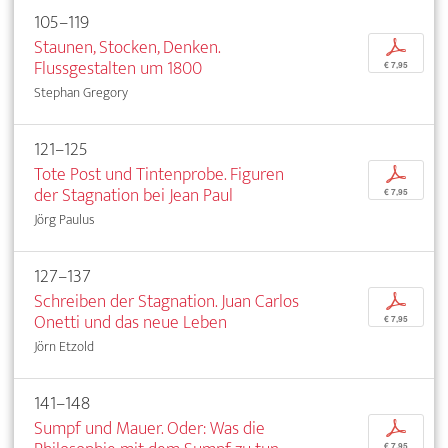
105–119
Staunen, Stocken, Denken.
p
Flussgestalten um 1800
€ 7,95
Stephan Gregory
121–125
Tote Post und Tintenprobe. Figuren
p
der Stagnation bei Jean Paul
€ 7,95
Jörg Paulus
127–137
Schreiben der Stagnation. Juan Carlos
p
Onetti und das neue Leben
€ 7,95
Jörn Etzold
141–148
Sumpf und Mauer. Oder: Was die
p
€ 7,95