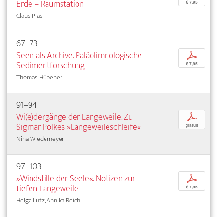
Erde – Raumstation
€ 7,95
Claus Pias
67–73
Seen als Archive. Paläolimnologische
p
Sedimentforschung
€ 7,95
Thomas Hübener
91–94
Wi(e)dergänge der Langeweile. Zu
p
Sigmar Polkes »Langeweileschleife«
gratuit
Nina Wiedemeyer
97–103
»Windstille der Seele«. Notizen zur
p
tiefen Langeweile
€ 7,95
Helga Lutz, Annika Reich