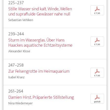
225–237
Stille Wasser sind kalt. Winde, Wellen
p
und suprafluide Gewässer nahe null
€ 7,95
Sebastian Vehlken
239–244
Sturm im Wasserglas. Über Hans
p
Haackes aquatische Echtzeitsysteme
€ 7,95
Alexander Klose
247–258
Zur Felsengrotte im Heimaquarium
p
€ 7,95
Isabel Kranz
261–264
Damien Hirst. Präparierte Stillstellung
p
gratuit
Nina Wiedemeyer