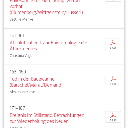
Philosophie mit dem Sumpf zu tun
vorhat ...
(Blumenberg/Wittgenstein/Husserl)
Bettine Menke
151–161
Absolut ruhend. Zur Epistemologie des
p
Äthermeeres
€ 7,95
Christina Vagt
163–169
Tod in der Badewanne
p
(Barschel/Marat/Demand)
€ 7,95
Alexander Klose
171–187
Ereignis im Stillstand. Betrachtungen
p
zur Wiederholung des Neuen
€ 7,95