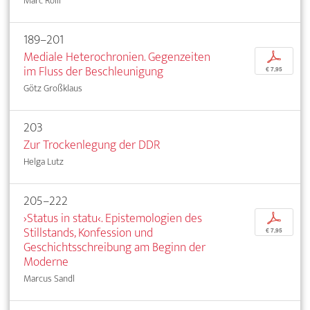
Marc Rölli
189–201
Mediale Heterochronien. Gegenzeiten
p
im Fluss der Beschleunigung
€ 7,95
Götz Großklaus
203
Zur Trockenlegung der DDR
Helga Lutz
205–222
›Status in statu‹. Epistemologien des
p
Stillstands, Konfession und
€ 7,95
Geschichtsschreibung am Beginn der
Moderne
Marcus Sandl