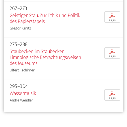
267–273
Geistiger Stau. Zur Ethik und Politik
p
des Papierstapels
€ 7,95
Gregor Kanitz
275–288
Staubecken im Staubecken.
p
Limnologische Betrachtungsweisen
€ 7,95
des Museums
Ulfert Tschirner
295–304
Wassermusik
p
€ 7,95
André Wendler