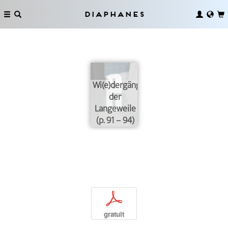
Diaphanes
Wi(e)dergänge
der
Langeweile
(p. 91 – 94)
p
gratuit