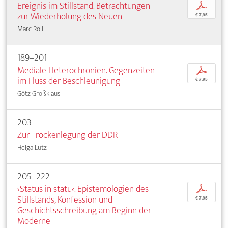
Ereignis im Stillstand. Betrachtungen
p
zur Wiederholung des Neuen
€ 7,95
Marc Rölli
189–201
Mediale Heterochronien. Gegenzeiten
p
im Fluss der Beschleunigung
€ 7,95
Götz Großklaus
203
Zur Trockenlegung der DDR
Helga Lutz
205–222
›Status in statu‹. Epistemologien des
p
Stillstands, Konfession und
€ 7,95
Geschichtsschreibung am Beginn der
Moderne