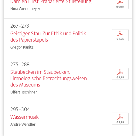
Damien Hirst. Präparierte Stillstellung
p
gratuit
Nina Wiedemeyer
267–273
Geistiger Stau. Zur Ethik und Politik
p
des Papierstapels
€ 7,95
Gregor Kanitz
275–288
Staubecken im Staubecken.
p
Limnologische Betrachtungsweisen
€ 7,95
des Museums
Ulfert Tschirner
295–304
Wassermusik
p
€ 7,95
André Wendler