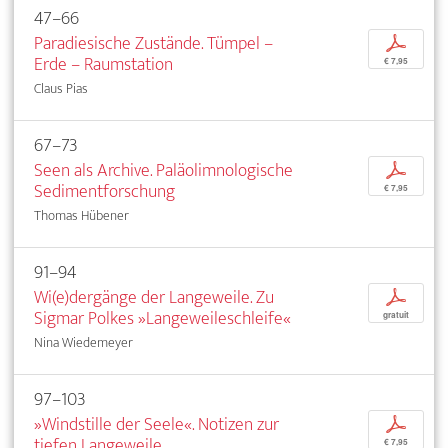
47–66
Paradiesische Zustände. Tümpel –
p
Erde – Raumstation
€ 7,95
Claus Pias
67–73
Seen als Archive. Paläolimnologische
p
Sedimentforschung
€ 7,95
Thomas Hübener
91–94
Wi(e)dergänge der Langeweile. Zu
p
Sigmar Polkes »Langeweileschleife«
gratuit
Nina Wiedemeyer
97–103
»Windstille der Seele«. Notizen zur
p
tiefen Langeweile
€ 7,95