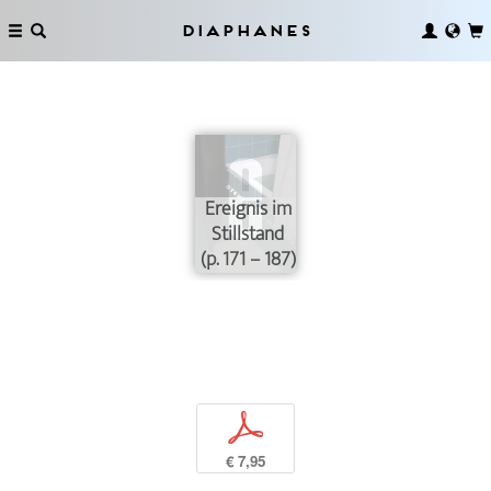
Diaphanes
Ereignis im
Stillstand
(p. 171 – 187)
p
€ 7,95