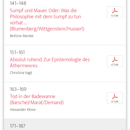
141–148
Sumpf und Mauer. Oder: Was die
p
Philosophie mit dem Sumpf zu tun
€ 7,95
vorhat ...
(Blumenberg/Wittgenstein/Husserl)
Bettine Menke
151–161
Absolut ruhend. Zur Epistemologie des
p
Äthermeeres
€ 7,95
Christina Vagt
163–169
Tod in der Badewanne
p
(Barschel/Marat/Demand)
€ 7,95
Alexander Klose
171–187