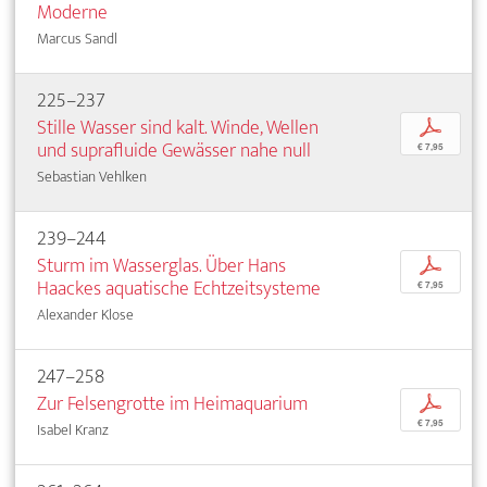
Moderne
Marcus Sandl
225–237
Stille Wasser sind kalt. Winde, Wellen
p
und suprafluide Gewässer nahe null
€ 7,95
Sebastian Vehlken
239–244
Sturm im Wasserglas. Über Hans
p
Haackes aquatische Echtzeitsysteme
€ 7,95
Alexander Klose
247–258
Zur Felsengrotte im Heimaquarium
p
€ 7,95
Isabel Kranz