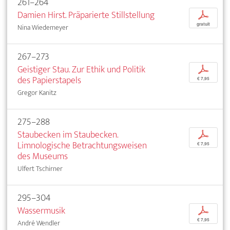
261–264
Damien Hirst. Präparierte Stillstellung
p
gratuit
Nina Wiedemeyer
267–273
Geistiger Stau. Zur Ethik und Politik
p
des Papierstapels
€ 7,95
Gregor Kanitz
275–288
Staubecken im Staubecken.
p
Limnologische Betrachtungsweisen
€ 7,95
des Museums
Ulfert Tschirner
295–304
Wassermusik
p
€ 7,95
André Wendler