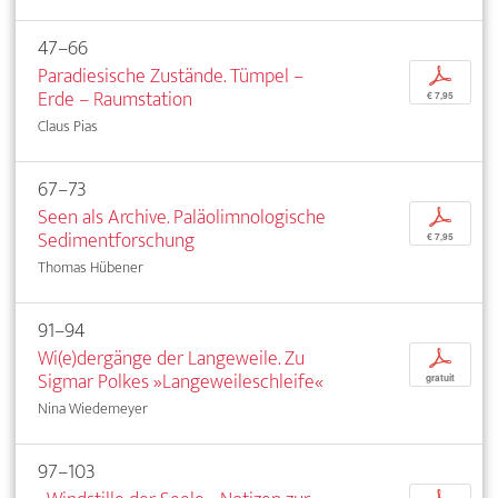
47–66
Paradiesische Zustände. Tümpel –
p
Erde – Raumstation
€ 7,95
Claus Pias
67–73
Seen als Archive. Paläolimnologische
p
Sedimentforschung
€ 7,95
Thomas Hübener
91–94
Wi(e)dergänge der Langeweile. Zu
p
Sigmar Polkes »Langeweileschleife«
gratuit
Nina Wiedemeyer
97–103