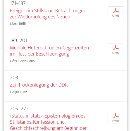
171–187
Ereignis im Stillstand. Betrachtungen
p
zur Wiederholung des Neuen
€ 7,95
Marc Rölli
189–201
Mediale Heterochronien. Gegenzeiten
p
im Fluss der Beschleunigung
€ 7,95
Götz Großklaus
203
Zur Trockenlegung der DDR
Helga Lutz
205–222
›Status in statu‹. Epistemologien des
p
Stillstands, Konfession und
€ 7,95
Geschichtsschreibung am Beginn der