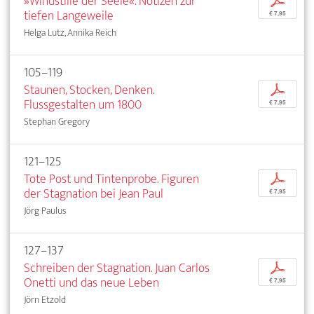
»Windstille der Seele«. Notizen zur
p
tiefen Langeweile
€ 7,95
Helga Lutz, Annika Reich
105–119
Staunen, Stocken, Denken.
p
Flussgestalten um 1800
€ 7,95
Stephan Gregory
121–125
Tote Post und Tintenprobe. Figuren
p
der Stagnation bei Jean Paul
€ 7,95
Jörg Paulus
127–137
Schreiben der Stagnation. Juan Carlos
p
Onetti und das neue Leben
€ 7,95
Jörn Etzold