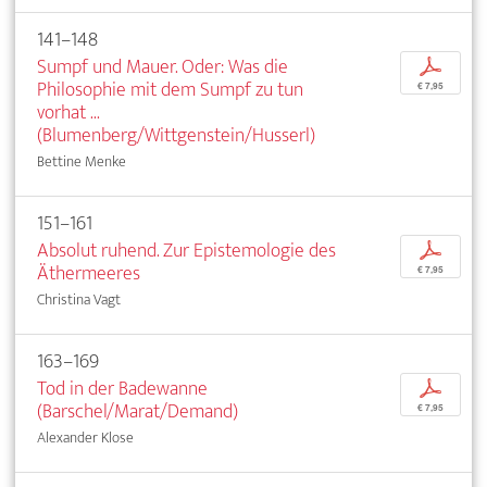
141–148
Sumpf und Mauer. Oder: Was die
p
Philosophie mit dem Sumpf zu tun
€ 7,95
vorhat ...
(Blumenberg/Wittgenstein/Husserl)
Bettine Menke
151–161
Absolut ruhend. Zur Epistemologie des
p
Äthermeeres
€ 7,95
Christina Vagt
163–169
Tod in der Badewanne
p
(Barschel/Marat/Demand)
€ 7,95
Alexander Klose