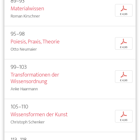
89–93
Materialwissen
p
€ 4,95
Roman Kirschner
95–98
Poiesis, Praxis, Theorie
p
€ 4,95
Otto Neumaier
99–103
Transformationen der
p
Wissensordnung
€ 4,95
Anke Haarmann
105–110
Wissensformen der Kunst
p
€ 4,95
Christoph Schenker
113–118