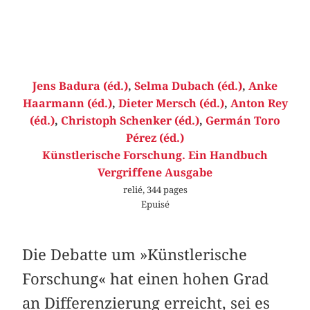
Jens Badura (éd.)
,
Selma Dubach (éd.)
,
Anke
Haarmann (éd.)
,
Dieter Mersch (éd.)
,
Anton Rey
(éd.)
,
Christoph Schenker (éd.)
,
Germán Toro
Pérez (éd.)
Künstlerische Forschung. Ein Handbuch
Vergriffene Ausgabe
relié, 344 pages
Epuisé
Die Debatte um »Künstlerische
Forschung« hat einen hohen Grad
an Differenzierung erreicht, sei es