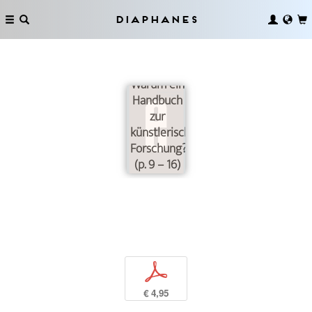
Diaphanes
Vorweg:
Warum ein
Handbuch
zur
künstlerischen
Forschung?
(p. 9 – 16)
p
€ 4,95