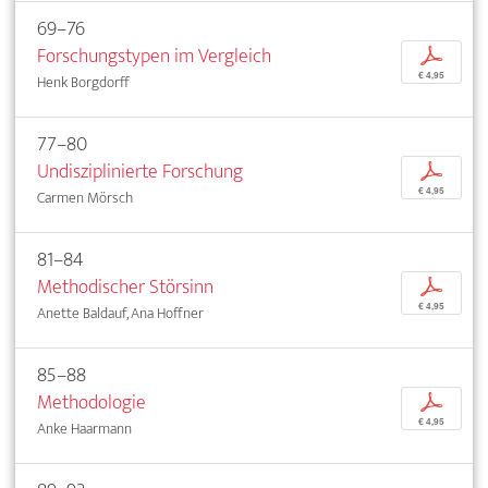
69–76
Forschungstypen im Vergleich
p
€ 4,95
Henk Borgdorff
77–80
Undisziplinierte Forschung
p
€ 4,95
Carmen Mörsch
81–84
Methodischer Störsinn
p
€ 4,95
Anette Baldauf, Ana Hoffner
85–88
Methodologie
p
€ 4,95
Anke Haarmann