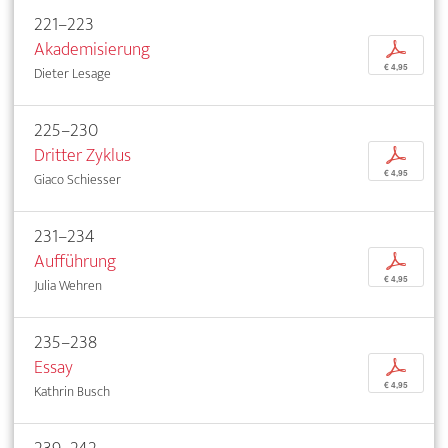
221–223
Akademisierung
p
€ 4,95
Dieter Lesage
225–230
Dritter Zyklus
p
€ 4,95
Giaco Schiesser
231–234
Aufführung
p
€ 4,95
Julia Wehren
235–238
Essay
p
€ 4,95
Kathrin Busch