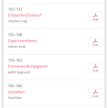
130–133
Entwerfen/Entwurf
p
€ 4,95
Stephen Craig
135–138
Experimentieren
p
€ 4,95
Hannes Rickli
139–142
Formieren/Arrangieren
p
€ 4,95
Judith Siegmund
143–146
Gestalten
p
€ 4,95
Yana Milev