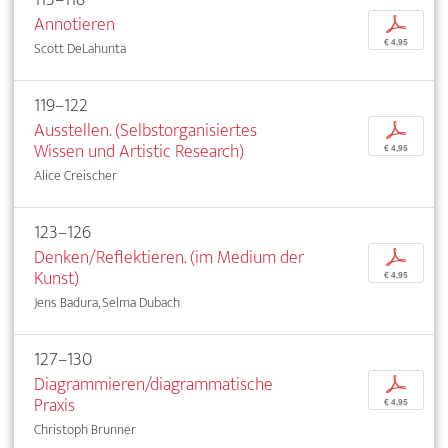
Annotieren
p
€ 4,95
Scott DeLahunta
119–122
Ausstellen. (Selbstorganisiertes
p
Wissen und Artistic Research)
€ 4,95
Alice Creischer
123–126
Denken/Reflektieren. (im Medium der
p
Kunst)
€ 4,95
Jens Badura, Selma Dubach
127–130
Diagrammieren/diagrammatische
p
Praxis
€ 4,95
Christoph Brunner