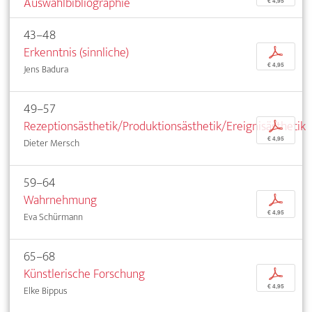
Auswahlbibliographie
€ 4,95
43–48
Erkenntnis (sinnliche)
p
€ 4,95
Jens Badura
49–57
Rezeptionsästhetik/Produktionsästhetik/Ereignisästhetik
p
€ 4,95
Dieter Mersch
59–64
Wahrnehmung
p
€ 4,95
Eva Schürmann
65–68
Künstlerische Forschung
p
€ 4,95
Elke Bippus