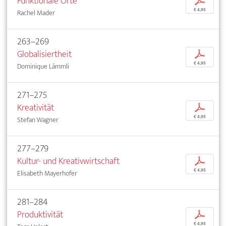
Funktionale Orte
p
€ 4,95
Rachel Mader
263–269
Globalisiertheit
p
€ 4,95
Dominique Lämmli
271–275
Kreativität
p
€ 4,95
Stefan Wagner
277–279
Kultur- und Kreativwirtschaft
p
€ 4,95
Elisabeth Mayerhofer
281–284
Produktivität
p
€ 4,95