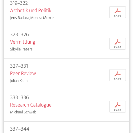
319–322
Ästhetik und Politik
p
€ 4,95
Jens Badura, Monika Mokre
323–326
Vermittlung
p
€ 4,95
Sibylle Peters
327–331
Peer Review
p
€ 4,95
Julian Klein
333–336
Research Catalogue
p
€ 4,95
Michael Schwab
337–344