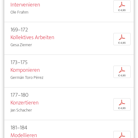
Intervenieren
p
€ 4,95
Ole Frahm
169–172
Kollektives Arbeiten
p
€ 4,95
Gesa Ziemer
173–175
Komponieren
p
€ 4,95
Germán Toro Pérez
177–180
Konzertieren
p
€ 4,95
Jan Schacher
181–184
Modellieren
p