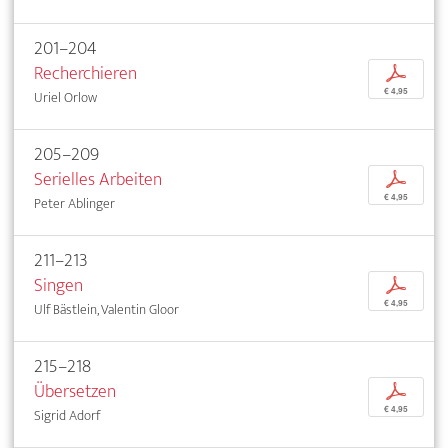
201–204
Recherchieren
p
€ 4,95
Uriel Orlow
205–209
Serielles Arbeiten
p
€ 4,95
Peter Ablinger
211–213
Singen
p
€ 4,95
Ulf Bästlein, Valentin Gloor
215–218
Übersetzen
p
€ 4,95
Sigrid Adorf