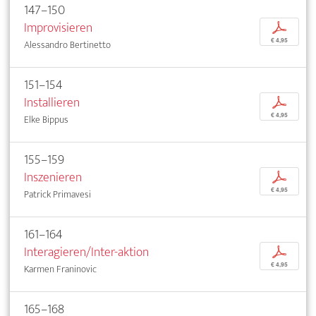
147–150
Improvisieren
p
€ 4,95
Alessandro Bertinetto
151–154
Installieren
p
€ 4,95
Elke Bippus
155–159
Inszenieren
p
€ 4,95
Patrick Primavesi
161–164
Interagieren/Inter-aktion
p
€ 4,95
Karmen Franinovic
165–168