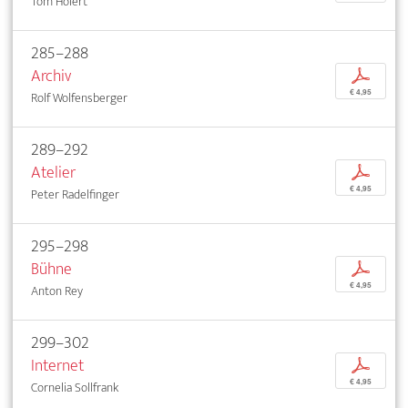
Tom Holert
285–288
Archiv
p
€ 4,95
Rolf Wolfensberger
289–292
Atelier
p
€ 4,95
Peter Radelfinger
295–298
Bühne
p
€ 4,95
Anton Rey
299–302
Internet
p
€ 4,95
Cornelia Sollfrank