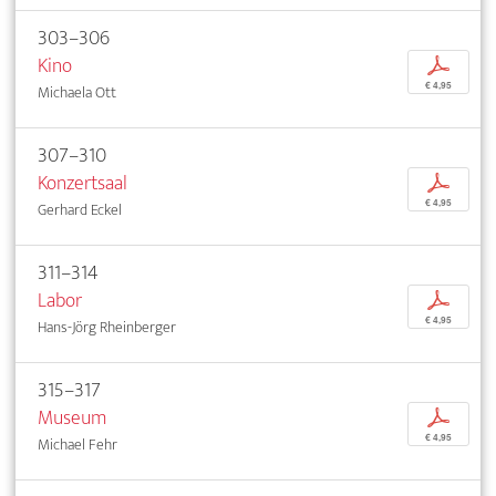
303–306
Kino
p
€ 4,95
Michaela Ott
307–310
Konzertsaal
p
€ 4,95
Gerhard Eckel
311–314
Labor
p
€ 4,95
Hans-Jörg Rheinberger
315–317
Museum
p
€ 4,95
Michael Fehr