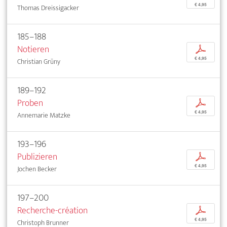
€ 4,95
Thomas Dreissigacker
185–188
Notieren
p
€ 4,95
Christian Grüny
189–192
Proben
p
€ 4,95
Annemarie Matzke
193–196
Publizieren
p
€ 4,95
Jochen Becker
197–200
Recherche-création
p
€ 4,95
Christoph Brunner