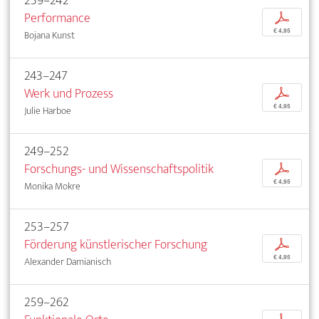
239–242
Performance
p
€ 4,95
Bojana Kunst
243–247
Werk und Prozess
p
€ 4,95
Julie Harboe
249–252
Forschungs- und Wissenschaftspolitik
p
€ 4,95
Monika Mokre
253–257
Förderung künstlerischer Forschung
p
€ 4,95
Alexander Damianisch
259–262