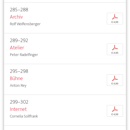
285–288
Archiv
p
€ 4,95
Rolf Wolfensberger
289–292
Atelier
p
€ 4,95
Peter Radelfinger
295–298
Bühne
p
€ 4,95
Anton Rey
299–302
Internet
p
€ 4,95
Cornelia Sollfrank