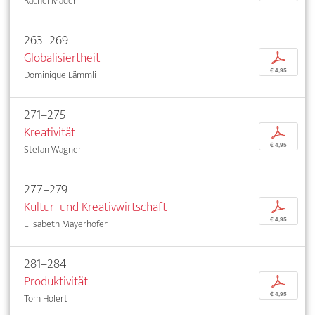
Rachel Mader
263–269
Globalisiertheit
p
€ 4,95
Dominique Lämmli
271–275
Kreativität
p
€ 4,95
Stefan Wagner
277–279
Kultur- und Kreativwirtschaft
p
€ 4,95
Elisabeth Mayerhofer
281–284
Produktivität
p
€ 4,95
Tom Holert