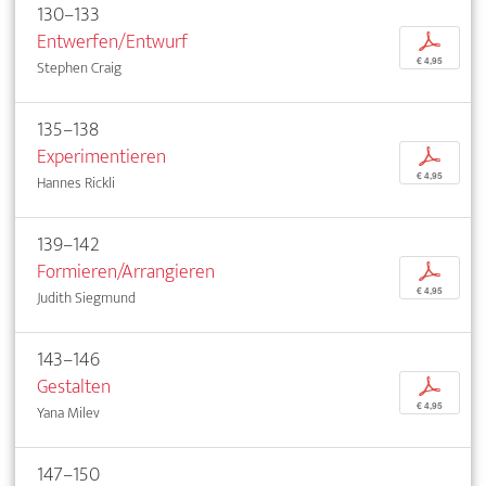
130–133
Entwerfen/Entwurf
p
€ 4,95
Stephen Craig
135–138
Experimentieren
p
€ 4,95
Hannes Rickli
139–142
Formieren/Arrangieren
p
€ 4,95
Judith Siegmund
143–146
Gestalten
p
€ 4,95
Yana Milev
147–150