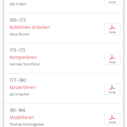
€ 4,95
Ole Frahm
169–172
Kollektives Arbeiten
p
€ 4,95
Gesa Ziemer
173–175
Komponieren
p
€ 4,95
Germán Toro Pérez
177–180
Konzertieren
p
€ 4,95
Jan Schacher
181–184
Modellieren
p
€ 4,95
Thomas Dreissigacker