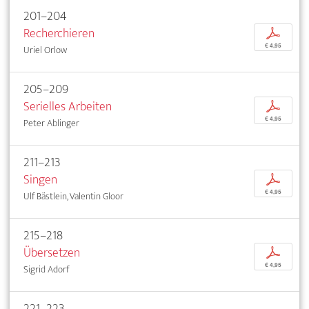
201–204
Recherchieren
p
€ 4,95
Uriel Orlow
205–209
Serielles Arbeiten
p
€ 4,95
Peter Ablinger
211–213
Singen
p
€ 4,95
Ulf Bästlein, Valentin Gloor
215–218
Übersetzen
p
€ 4,95
Sigrid Adorf
221–223