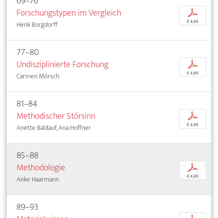
69–76
Forschungstypen im Vergleich
p
€ 4,95
Henk Borgdorff
77–80
Undisziplinierte Forschung
p
€ 4,95
Carmen Mörsch
81–84
Methodischer Störsinn
p
€ 4,95
Anette Baldauf, Ana Hoffner
85–88
Methodologie
p
€ 4,95
Anke Haarmann
89–93