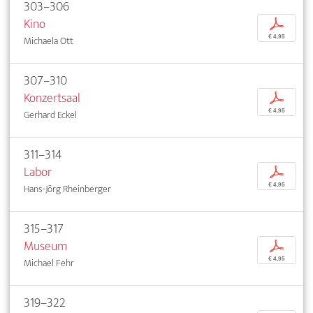
303–306
Kino
p
€ 4,95
Michaela Ott
307–310
Konzertsaal
p
€ 4,95
Gerhard Eckel
311–314
Labor
p
€ 4,95
Hans-Jörg Rheinberger
315–317
Museum
p
€ 4,95
Michael Fehr
319–322