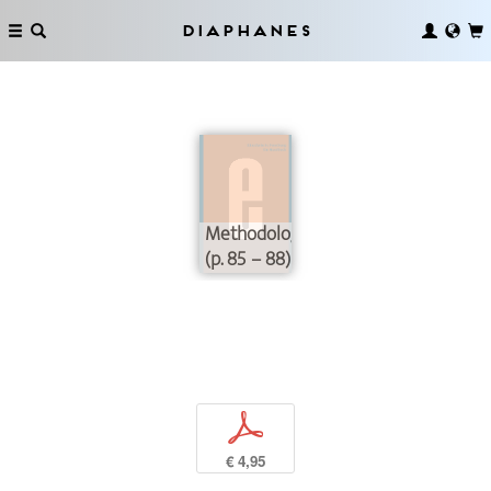
Diaphanes
Methodologie
(p. 85 – 88)
p
€ 4,95