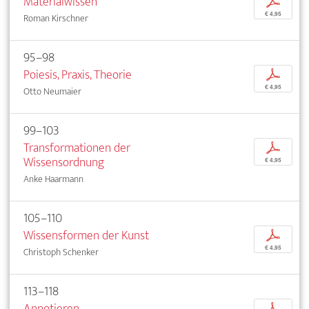
Materialwissen
p
€ 4,95
Roman Kirschner
95–98
Poiesis, Praxis, Theorie
p
€ 4,95
Otto Neumaier
99–103
Transformationen der
p
Wissensordnung
€ 4,95
Anke Haarmann
105–110
Wissensformen der Kunst
p
€ 4,95
Christoph Schenker
113–118
Annotieren
p