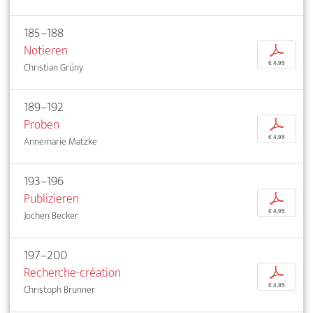
185–188
Notieren
p
€ 4,95
Christian Grüny
189–192
Proben
p
€ 4,95
Annemarie Matzke
193–196
Publizieren
p
€ 4,95
Jochen Becker
197–200
Recherche-création
p
€ 4,95
Christoph Brunner