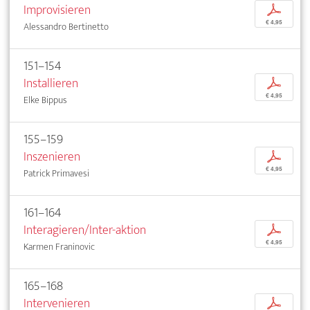
Improvisieren
p
€ 4,95
Alessandro Bertinetto
151–154
Installieren
p
€ 4,95
Elke Bippus
155–159
Inszenieren
p
€ 4,95
Patrick Primavesi
161–164
Interagieren/Inter-aktion
p
€ 4,95
Karmen Franinovic
165–168
Intervenieren
p