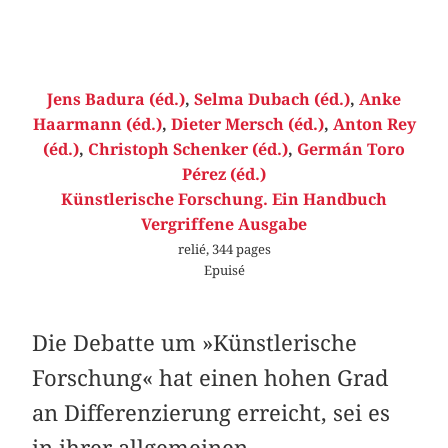
Jens Badura (éd.)
,
Selma Dubach (éd.)
,
Anke
Haarmann (éd.)
,
Dieter Mersch (éd.)
,
Anton Rey
(éd.)
,
Christoph Schenker (éd.)
,
Germán Toro
Pérez (éd.)
Künstlerische Forschung. Ein Handbuch
Vergriffene Ausgabe
relié, 344 pages
Epuisé
Die Debatte um »Künstlerische
Forschung« hat einen hohen Grad
an Differenzierung erreicht, sei es