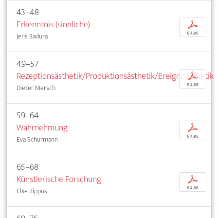
43–48
Erkenntnis (sinnliche)
p
€ 4,95
Jens Badura
49–57
Rezeptionsästhetik/Produktionsästhetik/Ereignisästhetik
p
€ 4,95
Dieter Mersch
59–64
Wahrnehmung
p
€ 4,95
Eva Schürmann
65–68
Künstlerische Forschung
p
€ 4,95
Elke Bippus