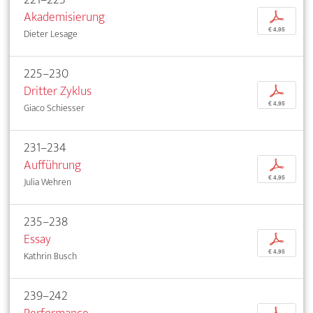
Akademisierung
p
€ 4,95
Dieter Lesage
225–230
Dritter Zyklus
p
€ 4,95
Giaco Schiesser
231–234
Aufführung
p
€ 4,95
Julia Wehren
235–238
Essay
p
€ 4,95
Kathrin Busch
239–242