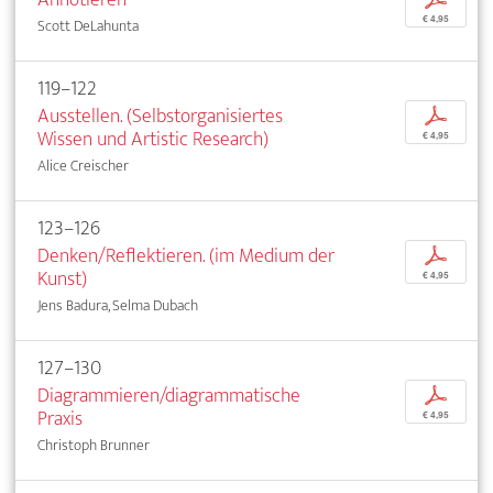
€ 4,95
Scott DeLahunta
119–122
Ausstellen. (Selbstorganisiertes
p
Wissen und Artistic Research)
€ 4,95
Alice Creischer
123–126
Denken/Reflektieren. (im Medium der
p
Kunst)
€ 4,95
Jens Badura, Selma Dubach
127–130
Diagrammieren/diagrammatische
p
Praxis
€ 4,95
Christoph Brunner