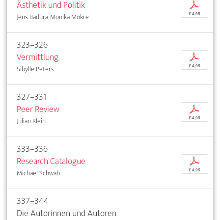
Ästhetik und Politik
p
€ 4,95
Jens Badura, Monika Mokre
323–326
Vermittlung
p
€ 4,95
Sibylle Peters
327–331
Peer Review
p
€ 4,95
Julian Klein
333–336
Research Catalogue
p
€ 4,95
Michael Schwab
337–344
Die Autorinnen und Autoren