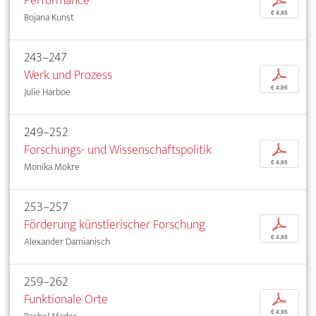
Performance
p
€ 4,95
Bojana Kunst
243–247
Werk und Prozess
p
€ 4,95
Julie Harboe
249–252
Forschungs- und Wissenschaftspolitik
p
€ 4,95
Monika Mokre
253–257
Förderung künstlerischer Forschung
p
€ 4,95
Alexander Damianisch
259–262
Funktionale Orte
p
€ 4,95