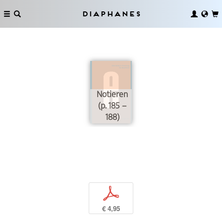
Diaphanes
Notieren
(p. 185 –
188)
p
€ 4,95