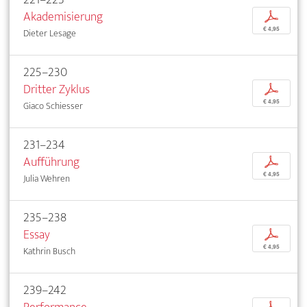
Akademisierung
p
€ 4,95
Dieter Lesage
225–230
Dritter Zyklus
p
€ 4,95
Giaco Schiesser
231–234
Aufführung
p
€ 4,95
Julia Wehren
235–238
Essay
p
€ 4,95
Kathrin Busch
239–242