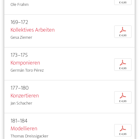
€ 4,95
Ole Frahm
169–172
Kollektives Arbeiten
p
€ 4,95
Gesa Ziemer
173–175
Komponieren
p
€ 4,95
Germán Toro Pérez
177–180
Konzertieren
p
€ 4,95
Jan Schacher
181–184
Modellieren
p
€ 4,95
Thomas Dreissigacker