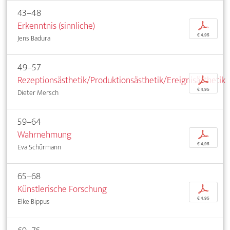
43–48
Erkenntnis (sinnliche)
p
€ 4,95
Jens Badura
49–57
Rezeptionsästhetik/Produktionsästhetik/Ereignisästhetik
p
€ 4,95
Dieter Mersch
59–64
Wahrnehmung
p
€ 4,95
Eva Schürmann
65–68
Künstlerische Forschung
p
€ 4,95
Elke Bippus