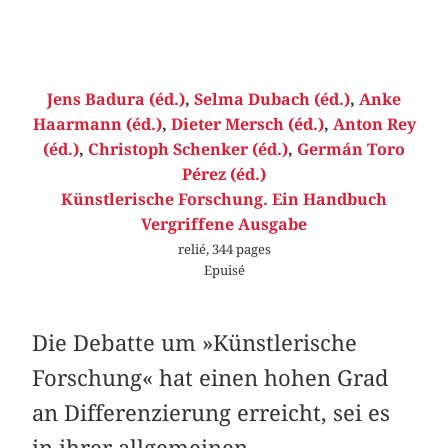
Jens Badura (éd.)
,
Selma Dubach (éd.)
,
Anke
Haarmann (éd.)
,
Dieter Mersch (éd.)
,
Anton Rey
(éd.)
,
Christoph Schenker (éd.)
,
Germán Toro
Pérez (éd.)
Künstlerische Forschung. Ein Handbuch
Vergriffene Ausgabe
relié, 344 pages
Epuisé
Die Debatte um »Künstlerische
Forschung« hat einen hohen Grad
an Differenzierung erreicht, sei es