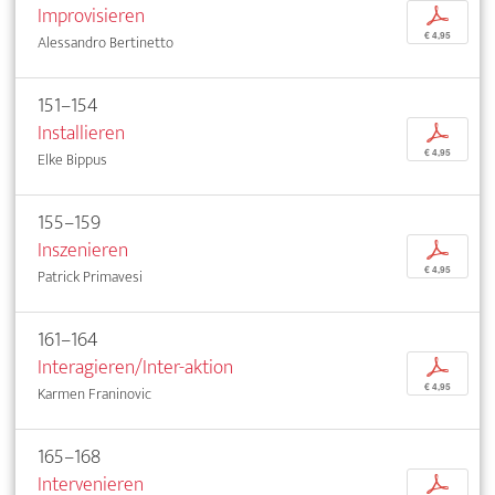
Improvisieren
p
€ 4,95
Alessandro Bertinetto
151–154
Installieren
p
€ 4,95
Elke Bippus
155–159
Inszenieren
p
€ 4,95
Patrick Primavesi
161–164
Interagieren/Inter-aktion
p
€ 4,95
Karmen Franinovic
165–168
Intervenieren
p