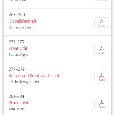
Rachel Mader
263–269
Globalisiertheit
p
€ 4,95
Dominique Lämmli
271–275
Kreativität
p
€ 4,95
Stefan Wagner
277–279
Kultur- und Kreativwirtschaft
p
€ 4,95
Elisabeth Mayerhofer
281–284
Produktivität
p
€ 4,95
Tom Holert