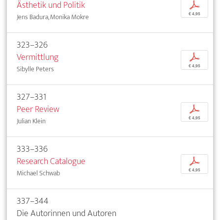
Ästhetik und Politik
p
€ 4,95
Jens Badura, Monika Mokre
323–326
Vermittlung
p
€ 4,95
Sibylle Peters
327–331
Peer Review
p
€ 4,95
Julian Klein
333–336
Research Catalogue
p
€ 4,95
Michael Schwab
337–344
Die Autorinnen und Autoren