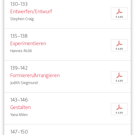
130–133
Entwerfen/Entwurf
p
€ 4,95
Stephen Craig
135–138
Experimentieren
p
€ 4,95
Hannes Rickli
139–142
Formieren/Arrangieren
p
€ 4,95
Judith Siegmund
143–146
Gestalten
p
€ 4,95
Yana Milev
147–150