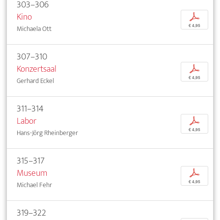
303–306
Kino
p
€ 4,95
Michaela Ott
307–310
Konzertsaal
p
€ 4,95
Gerhard Eckel
311–314
Labor
p
€ 4,95
Hans-Jörg Rheinberger
315–317
Museum
p
€ 4,95
Michael Fehr
319–322