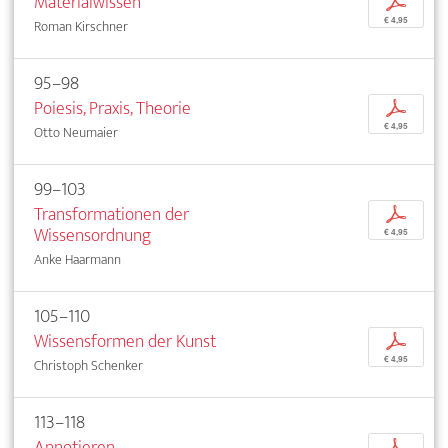
Materialwissen
p
€ 4,95
Roman Kirschner
95–98
Poiesis, Praxis, Theorie
p
€ 4,95
Otto Neumaier
99–103
Transformationen der
p
Wissensordnung
€ 4,95
Anke Haarmann
105–110
Wissensformen der Kunst
p
€ 4,95
Christoph Schenker
113–118
Annotieren
p