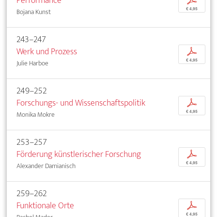
Performance
p
€ 4,95
Bojana Kunst
243–247
Werk und Prozess
p
€ 4,95
Julie Harboe
249–252
Forschungs- und Wissenschaftspolitik
p
€ 4,95
Monika Mokre
253–257
Förderung künstlerischer Forschung
p
€ 4,95
Alexander Damianisch
259–262
Funktionale Orte
p
€ 4,95