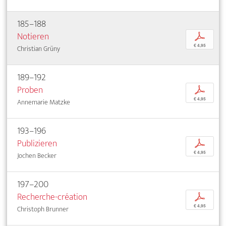
185–188
Notieren
p
€ 4,95
Christian Grüny
189–192
Proben
p
€ 4,95
Annemarie Matzke
193–196
Publizieren
p
€ 4,95
Jochen Becker
197–200
Recherche-création
p
€ 4,95
Christoph Brunner