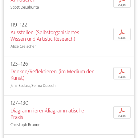
€ 4,95
Scott DeLahunta
119–122
Ausstellen. (Selbstorganisiertes
p
Wissen und Artistic Research)
€ 4,95
Alice Creischer
123–126
Denken/Reflektieren. (im Medium der
p
Kunst)
€ 4,95
Jens Badura, Selma Dubach
127–130
Diagrammieren/diagrammatische
p
Praxis
€ 4,95
Christoph Brunner