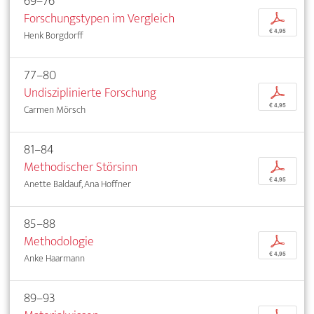
69–76
Forschungstypen im Vergleich
p
€ 4,95
Henk Borgdorff
77–80
Undisziplinierte Forschung
p
€ 4,95
Carmen Mörsch
81–84
Methodischer Störsinn
p
€ 4,95
Anette Baldauf, Ana Hoffner
85–88
Methodologie
p
€ 4,95
Anke Haarmann
89–93