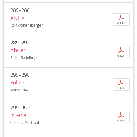
285–288
Archiv
p
€ 4,95
Rolf Wolfensberger
289–292
Atelier
p
€ 4,95
Peter Radelfinger
295–298
Bühne
p
€ 4,95
Anton Rey
299–302
Internet
p
€ 4,95
Cornelia Sollfrank