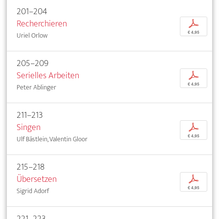
201–204
Recherchieren
p
€ 4,95
Uriel Orlow
205–209
Serielles Arbeiten
p
€ 4,95
Peter Ablinger
211–213
Singen
p
€ 4,95
Ulf Bästlein, Valentin Gloor
215–218
Übersetzen
p
€ 4,95
Sigrid Adorf
221–223