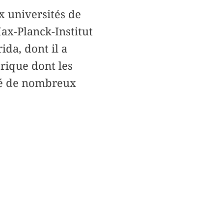
ux universités de
Max-Planck-Institut
ida, dont il a
orique dont les
lié de nombreux