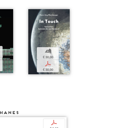
b
€ 30,00
p
€ 30,00
PHANES
p