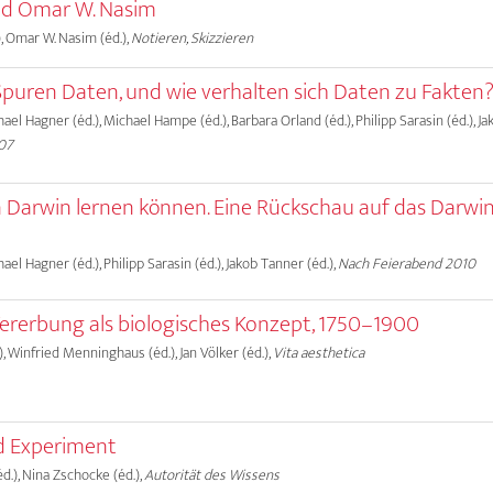
d Omar W. Nasim
), Omar W. Nasim (éd.),
Notieren, Skizzieren
puren Daten, und wie verhalten sich Daten zu Fakten
chael Hagner (éd.), Michael Hampe (éd.), Barbara Orland (éd.), Philipp Sarasin (éd.), 
07
 Darwin lernen können. Eine Rückschau auf das Darwin
hael Hagner (éd.), Philipp Sarasin (éd.), Jakob Tanner (éd.),
Nach Feierabend 2010
Vererbung als biologisches Konzept, 1750–1900
, Winfried Menninghaus (éd.), Jan Völker (éd.),
Vita aesthetica
d Experiment
d.), Nina Zschocke (éd.),
Autorität des Wissens