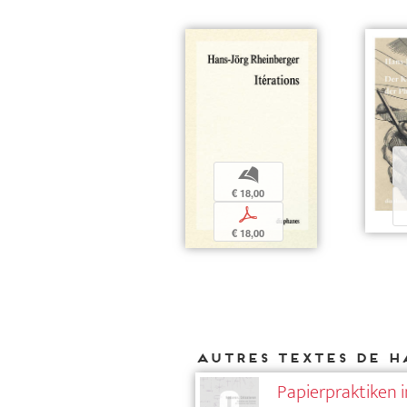
b
€ 18,00
p
€ 18,00
Autres textes de H
Papierpraktiken 