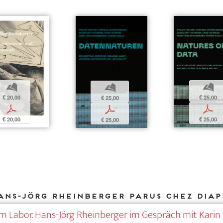
b
b
b
€ 20,00
€ 25,00
€ 25,00
p
p
p
€ 20,00
€ 25,00
€ 25,00
ans-Jörg Rheinberger parus chez DIA
im Labor. Hans-Jörg Rheinberger im Gespräch mit Karin