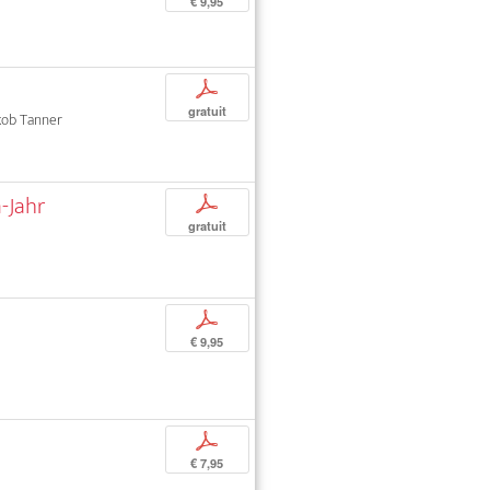
€ 9,95
?
p
gratuit
Jakob Tanner
-Jahr
p
gratuit
p
€ 9,95
p
€ 7,95