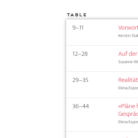
Table
9–11
Vorwor
Kerstin Sta
12–28
Auf der
Susanne Wi
29–35
Realitä
Elena Espos
36–44
»Pläne 
Gespräc
Elena Espos