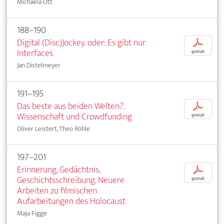
Michaela Ott
188–190
Digital (Disc)Jockey. oder: Es gibt nur
p
Interfaces
gratuit
Jan Distelmeyer
191–195
Das beste aus beiden Welten?.
p
Wissenschaft und Crowdfunding
gratuit
Oliver Leistert, Theo Röhle
197–201
Erinnerung, Gedächtnis,
p
Geschichtsschreibung. Neuere
gratuit
Arbeiten zu filmischen
Aufarbeitungen des Holocaust
Maja Figge