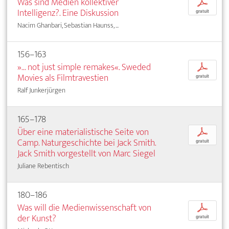
Was sind Medien kollektiver
p
Intelligenz?. Eine Diskussion
gratuit
Nacim Ghanbari, Sebastian Haunss, ...
156–163
»... not just simple remakes«. Sweded
p
Movies als Filmtravestien
gratuit
Ralf Junkerjürgen
165–178
Über eine materialistische Seite von
p
Camp. Naturgeschichte bei Jack Smith.
gratuit
Jack Smith vorgestellt von Marc Siegel
Juliane Rebentisch
180–186
Was will die Medienwissenschaft von
p
der Kunst?
gratuit