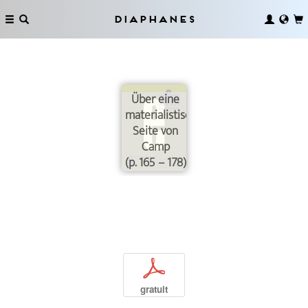
Diaphanes
Über eine
materialistische
Seite von
Camp
(p. 165 – 178)
p
gratuit