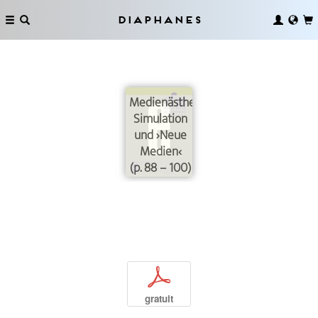
Diaphanes
Medienästhetik,
Simulation
und ›Neue
Medien‹
(p. 88 – 100)
p
gratuit