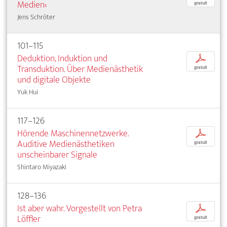
Medien‹
gratuit
Jens Schröter
101–115
Deduktion, Induktion und
p
Transduktion. Über Medienästhetik
gratuit
und digitale Objekte
Yuk Hui
117–126
Hörende Maschinennetzwerke.
p
Auditive Medienästhetiken
gratuit
unscheinbarer Signale
Shintaro Miyazaki
128–136
Ist aber wahr. Vorgestellt von Petra
p
Löffler
gratuit