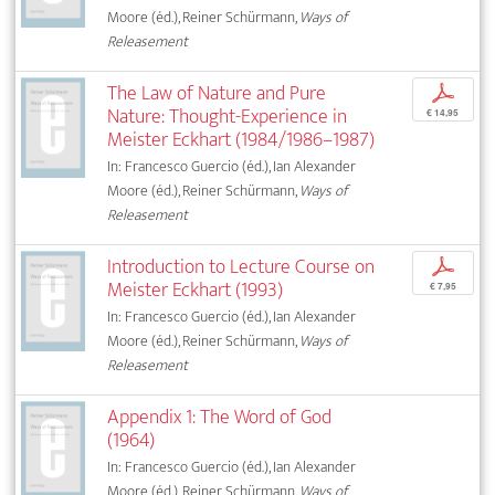
Moore (éd.), Reiner Schürmann,
Ways of
Releasement
The Law of Nature and Pure
p
Nature: Thought-Experience in
€ 14,95
Meister Eckhart (1984/1986–1987)
In: Francesco Guercio (éd.), Ian Alexander
Moore (éd.), Reiner Schürmann,
Ways of
Releasement
Introduction to Lecture Course on
p
Meister Eckhart (1993)
€ 7,95
In: Francesco Guercio (éd.), Ian Alexander
Moore (éd.), Reiner Schürmann,
Ways of
Releasement
Appendix 1: The Word of God
(1964)
In: Francesco Guercio (éd.), Ian Alexander
Moore (éd.), Reiner Schürmann,
Ways of