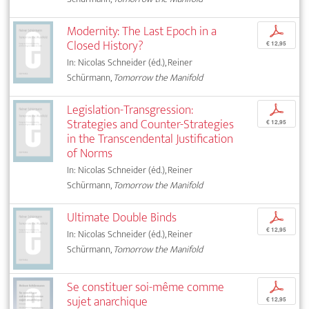
Modernity: The Last Epoch in a
p
Closed History?
€ 12,95
In: Nicolas Schneider (éd.), Reiner
Schürmann,
Tomorrow the Manifold
Legislation-Transgression:
p
Strategies and Counter-Strategies
€ 12,95
in the Transcendental Justification
of Norms
In: Nicolas Schneider (éd.), Reiner
Schürmann,
Tomorrow the Manifold
Ultimate Double Binds
p
€ 12,95
In: Nicolas Schneider (éd.), Reiner
Schürmann,
Tomorrow the Manifold
Se constituer soi-même comme
p
sujet anarchique
€ 12,95