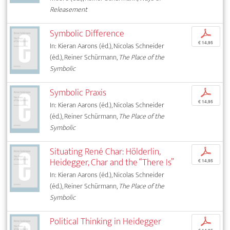
Releasement
Symbolic Difference
p
€ 14,95
In: Kieran Aarons (éd.), Nicolas Schneider
(éd.), Reiner Schürmann,
The Place of the
Symbolic
Symbolic Praxis
p
€ 14,95
In: Kieran Aarons (éd.), Nicolas Schneider
(éd.), Reiner Schürmann,
The Place of the
Symbolic
Situating René Char: Hölderlin,
p
Heidegger, Char and the “There Is”
€ 14,95
In: Kieran Aarons (éd.), Nicolas Schneider
(éd.), Reiner Schürmann,
The Place of the
Symbolic
Political Thinking in Heidegger
p