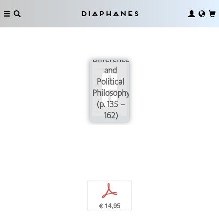
Diaphanes
The
Ontological
Difference
and
Political
Philosophy
(p. 135 –
162)
p
€ 14,95