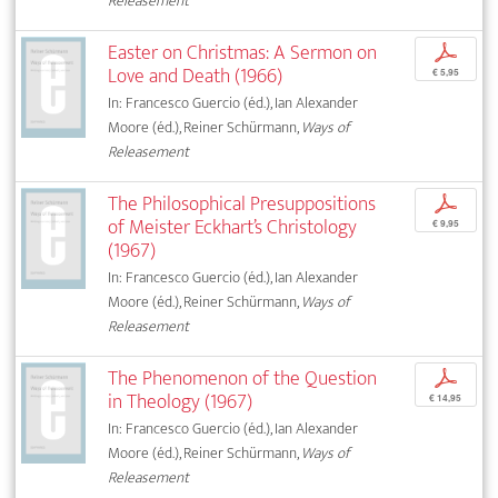
Releasement
Easter on Christmas: A Sermon on
p
Love and Death (1966)
€ 5,95
In: Francesco Guercio (éd.), Ian Alexander
Moore (éd.), Reiner Schürmann,
Ways of
Releasement
The Philosophical Presuppositions
p
of Meister Eckhart’s Christology
€ 9,95
(1967)
In: Francesco Guercio (éd.), Ian Alexander
Moore (éd.), Reiner Schürmann,
Ways of
Releasement
The Phenomenon of the Question
p
in Theology (1967)
€ 14,95
In: Francesco Guercio (éd.), Ian Alexander
Moore (éd.), Reiner Schürmann,
Ways of
Releasement