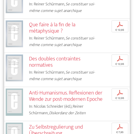
In: Reiner Schürmann,
Se constituer soi-
même comme sujet anarchique
Que faire à la fin de la
p
métaphysique ?
€ 12,95
In: Reiner Schürmann,
Se constituer soi-
même comme sujet anarchique
Des doubles contraintes
p
normatives
€ 12,95
In: Reiner Schürmann,
Se constituer soi-
même comme sujet anarchique
Anti-Humanismus. Reflexionen der
p
Wende zur post-modernen Epoche
€ 12,95
In: Nicolas Schneider (éd.), Reiner
Schürmann,
Diskordanz der Zeiten
Zu Selbstregulierung und
p
Überschreitung
€ 7,95