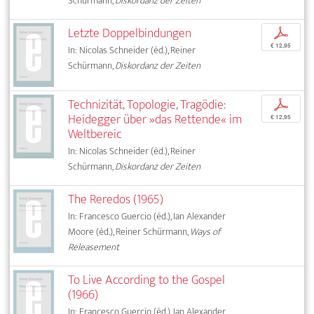
Schürmann,
Diskordanz der Zeiten
Letzte Doppelbindungen
p
€ 12,95
In: Nicolas Schneider (éd.), Reiner
Schürmann,
Diskordanz der Zeiten
Technizität, Topologie, Tragödie:
p
Heidegger über »das Rettende« im
€ 12,95
Weltbereic
In: Nicolas Schneider (éd.), Reiner
Schürmann,
Diskordanz der Zeiten
The Reredos (1965)
In: Francesco Guercio (éd.), Ian Alexander
Moore (éd.), Reiner Schürmann,
Ways of
Releasement
To Live According to the Gospel
(1966)
In: Francesco Guercio (éd.), Ian Alexander