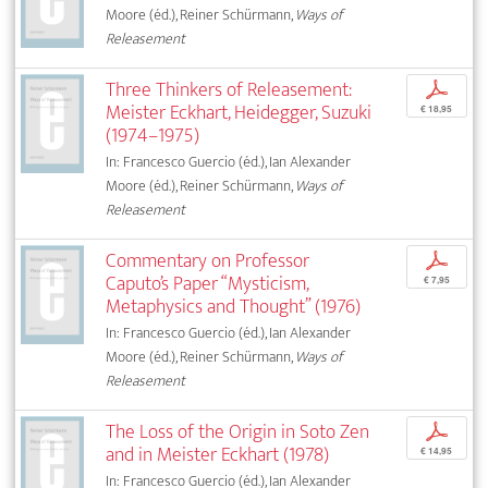
Moore (éd.), Reiner Schürmann,
Ways of
Releasement
Three Thinkers of Releasement:
p
Meister Eckhart, Heidegger, Suzuki
€ 18,95
(1974–1975)
In: Francesco Guercio (éd.), Ian Alexander
Moore (éd.), Reiner Schürmann,
Ways of
Releasement
Commentary on Professor
p
Caputo’s Paper “Mysticism,
€ 7,95
Metaphysics and Thought” (1976)
In: Francesco Guercio (éd.), Ian Alexander
Moore (éd.), Reiner Schürmann,
Ways of
Releasement
The Loss of the Origin in Soto Zen
p
and in Meister Eckhart (1978)
€ 14,95
In: Francesco Guercio (éd.), Ian Alexander