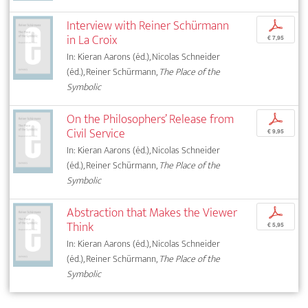
Interview with Reiner Schürmann
p
in La Croix
€ 7,95
In: Kieran Aarons (éd.), Nicolas Schneider
(éd.), Reiner Schürmann,
The Place of the
Symbolic
On the Philosophers’ Release from
p
Civil Service
€ 9,95
In: Kieran Aarons (éd.), Nicolas Schneider
(éd.), Reiner Schürmann,
The Place of the
Symbolic
Abstraction that Makes the Viewer
p
Think
€ 5,95
In: Kieran Aarons (éd.), Nicolas Schneider
(éd.), Reiner Schürmann,
The Place of the
Symbolic