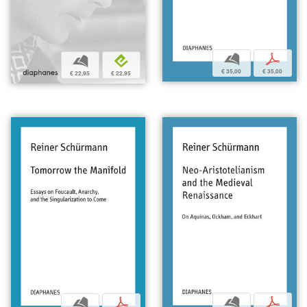
b
p
b
e
€ 35,00
€ 35,00
€ 22,95
€ 22,95
b
p
b
p