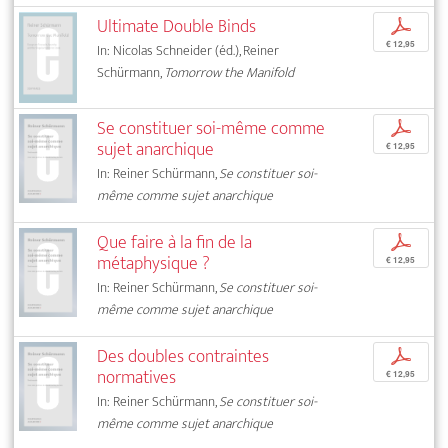
Ultimate Double Binds
p
€ 12,95
In: Nicolas Schneider (éd.), Reiner
Schürmann,
Tomorrow the Manifold
Se constituer soi-même comme
p
sujet anarchique
€ 12,95
In: Reiner Schürmann,
Se constituer soi-
même comme sujet anarchique
Que faire à la fin de la
p
métaphysique ?
€ 12,95
In: Reiner Schürmann,
Se constituer soi-
même comme sujet anarchique
Des doubles contraintes
p
normatives
€ 12,95
In: Reiner Schürmann,
Se constituer soi-
même comme sujet anarchique