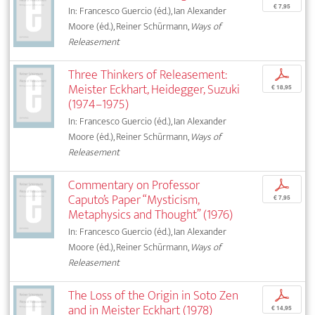
€ 7,95
In: Francesco Guercio (éd.), Ian Alexander
Moore (éd.), Reiner Schürmann,
Ways of
Releasement
Three Thinkers of Releasement:
p
Meister Eckhart, Heidegger, Suzuki
€ 18,95
(1974–1975)
In: Francesco Guercio (éd.), Ian Alexander
Moore (éd.), Reiner Schürmann,
Ways of
Releasement
Commentary on Professor
p
Caputo’s Paper “Mysticism,
€ 7,95
Metaphysics and Thought” (1976)
In: Francesco Guercio (éd.), Ian Alexander
Moore (éd.), Reiner Schürmann,
Ways of
Releasement
The Loss of the Origin in Soto Zen
p
and in Meister Eckhart (1978)
€ 14,95