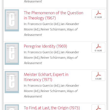
Releasement
The Phenomenon of the Question
p
in Theology (1967)
€ 14,95
In: Francesco Guercio (éd.), Ian Alexander
Moore (éd.), Reiner Schürmann,
Ways of
Releasement
Peregrine Identity (1969)
p
€ 14,95
In: Francesco Guercio (éd.), Ian Alexander
Moore (éd.), Reiner Schürmann,
Ways of
Releasement
Meister Eckhart, Expert in
p
Itinerancy (1971)
€ 9,95
In: Francesco Guercio (éd.), Ian Alexander
Moore (éd.), Reiner Schürmann,
Ways of
Releasement
To Find, at Last, the Origin (1973)
p