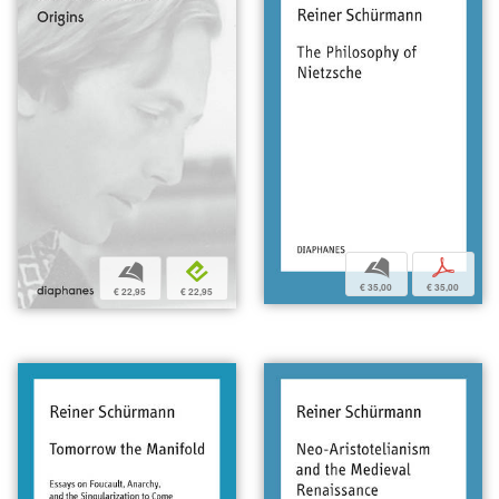
b
p
b
e
€ 35,00
€ 35,00
€ 22,95
€ 22,95