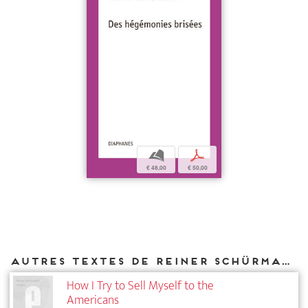
b
p
€ 48,00
€ 50,00
Autres textes de Reiner Schürmann parus chez DIAPHANES
How I Try to Sell Myself to the
Americans