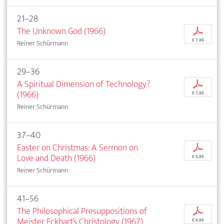
21–28
The Unknown God (1966)
p
€ 7,95
Reiner Schürmann
29–36
A Spiritual Dimension of Technology?
p
(1966)
€ 7,95
Reiner Schürmann
37–40
Easter on Christmas: A Sermon on
p
Love and Death (1966)
€ 5,95
Reiner Schürmann
41–56
The Philosophical Presuppositions of
p
Meister Eckhart’s Christology (1967)
€ 9,95