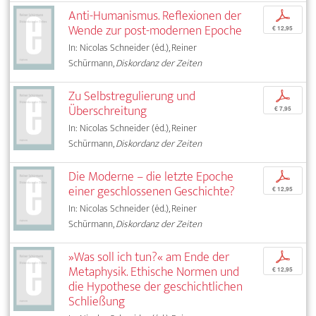
Anti-Humanismus. Reflexionen der
p
Wende zur post-modernen Epoche
€ 12,95
In: Nicolas Schneider (éd.), Reiner
Schürmann,
Diskordanz der Zeiten
Zu Selbstregulierung und
p
Überschreitung
€ 7,95
In: Nicolas Schneider (éd.), Reiner
Schürmann,
Diskordanz der Zeiten
Die Moderne – die letzte Epoche
p
einer geschlossenen Geschichte?
€ 12,95
In: Nicolas Schneider (éd.), Reiner
Schürmann,
Diskordanz der Zeiten
»Was soll ich tun?« am Ende der
p
Metaphysik. Ethische Normen und
€ 12,95
die Hypothese der geschichtlichen
Schließung