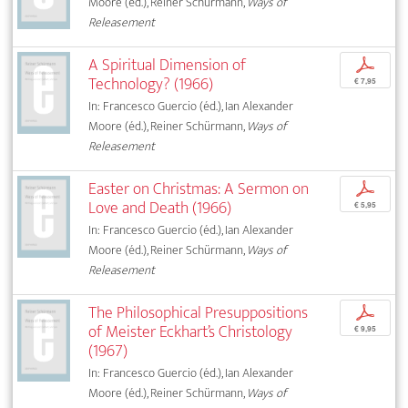
Moore (éd.), Reiner Schürmann,
Ways of
Releasement
A Spiritual Dimension of
p
Technology? (1966)
€ 7,95
In: Francesco Guercio (éd.), Ian Alexander
Moore (éd.), Reiner Schürmann,
Ways of
Releasement
Easter on Christmas: A Sermon on
p
Love and Death (1966)
€ 5,95
In: Francesco Guercio (éd.), Ian Alexander
Moore (éd.), Reiner Schürmann,
Ways of
Releasement
The Philosophical Presuppositions
p
of Meister Eckhart’s Christology
€ 9,95
(1967)
In: Francesco Guercio (éd.), Ian Alexander
Moore (éd.), Reiner Schürmann,
Ways of