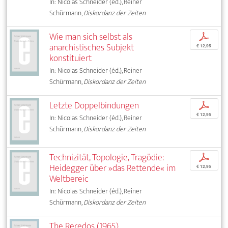
In: Nicolas Schneider (éd.), Reiner
Schürmann,
Diskordanz der Zeiten
Wie man sich selbst als
p
anarchistisches Subjekt
€ 12,95
konstituiert
In: Nicolas Schneider (éd.), Reiner
Schürmann,
Diskordanz der Zeiten
Letzte Doppelbindungen
p
€ 12,95
In: Nicolas Schneider (éd.), Reiner
Schürmann,
Diskordanz der Zeiten
Technizität, Topologie, Tragödie:
p
Heidegger über »das Rettende« im
€ 12,95
Weltbereic
In: Nicolas Schneider (éd.), Reiner
Schürmann,
Diskordanz der Zeiten
The Reredos (1965)