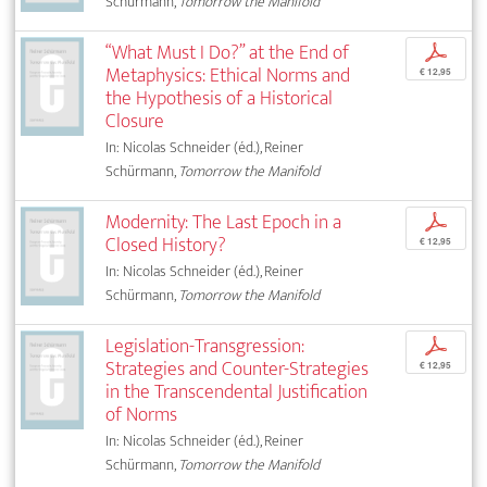
Schürmann,
Tomorrow the Manifold
“What Must I Do?” at the End of
p
Metaphysics: Ethical Norms and
€ 12,95
the Hypothesis of a Historical
Closure
In: Nicolas Schneider (éd.), Reiner
Schürmann,
Tomorrow the Manifold
Modernity: The Last Epoch in a
p
Closed History?
€ 12,95
In: Nicolas Schneider (éd.), Reiner
Schürmann,
Tomorrow the Manifold
Legislation-Transgression:
p
Strategies and Counter-Strategies
€ 12,95
in the Transcendental Justification
of Norms
In: Nicolas Schneider (éd.), Reiner
Schürmann,
Tomorrow the Manifold