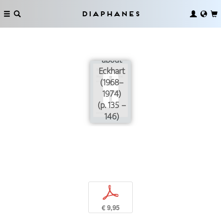
Diaphanes
Book
Reviews
about
Eckhart
(1968–
1974)
(p. 135 –
146)
p
€ 9,95