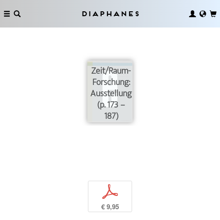
Diaphanes
Zeit/Raum-
Forschung:
Ausstellung
(p. 173 –
187)
p
€ 9,95