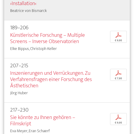
›Installation‹
Beatrice von Bismarck
189–206
Künstlerische Forschung – Multiple
p
Screens – Inverse Observatorien
€ 9,95
Elke Bippus, Christoph Keller
207–215
Inszenierungen und Verrückungen. Zu
p
Verfahrensfragen einer Forschung des
€ 7,95
Ästhetischen
Jörg Huber
217–230
Sie könnte zu Ihnen gehören –
p
Filmskript
€ 9,95
Eva Meyer, Eran Schaerf