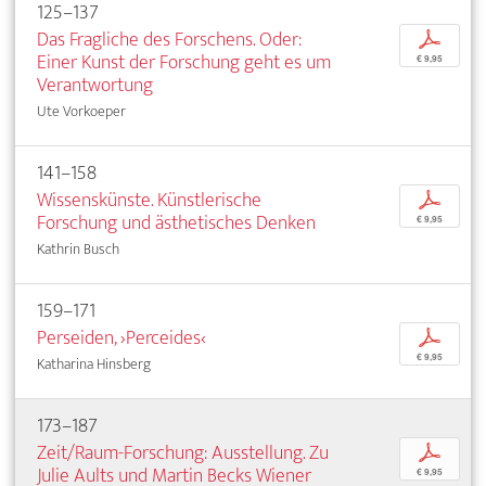
125–137
Das Fragliche des Forschens. Oder:
p
Einer Kunst der Forschung geht es um
€ 9,95
Verantwortung
Ute Vorkoeper
141–158
Wissenskünste. Künstlerische
p
Forschung und ästhetisches Denken
€ 9,95
Kathrin Busch
159–171
Perseiden, ›Perceides‹
p
€ 9,95
Katharina Hinsberg
173–187
Zeit/Raum-Forschung: Ausstellung. Zu
p
Julie Aults und Martin Becks Wiener
€ 9,95