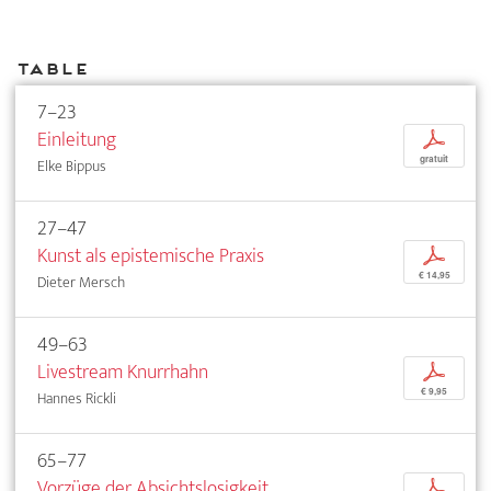
Table
7–23
Einleitung
p
gratuit
Elke Bippus
27–47
Kunst als epistemische Praxis
p
€ 14,95
Dieter Mersch
49–63
Livestream Knurrhahn
p
€ 9,95
Hannes Rickli
65–77
Vorzüge der Absichtslosigkeit
p