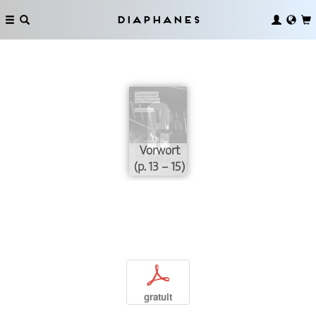
Diaphanes
Vorwort
(p. 13 – 15)
p
gratuit