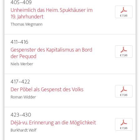
405–409
Unheimlich das Heim. Spukhäuser im
p
19. Jahrhundert
€ 7,95
Thomas Wegmann
411–416
Gespenster des Kapitalismus an Bord
p
der Pequod
€ 7,95
Niels Werber
417–422
Der Pöbel als Gespenst des Volks
p
€ 7,95
Roman Widder
423–430
Déjà-vu. Erinnerung an die Möglichkeit
p
€ 7,95
Burkhardt Wolf