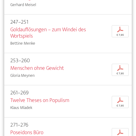
Gerhard Meisel
247–251
Goldauflösungen – zum Windei des
p
Wortspiels
€ 7,95
Bettine Menke
253–260
Menschen ohne Gewicht
p
€ 7,95
Gloria Meynen
261–269
Twelve Theses on Populism
p
€ 7,95
Klaus Mladek
271–276
Poseidons Büro
p