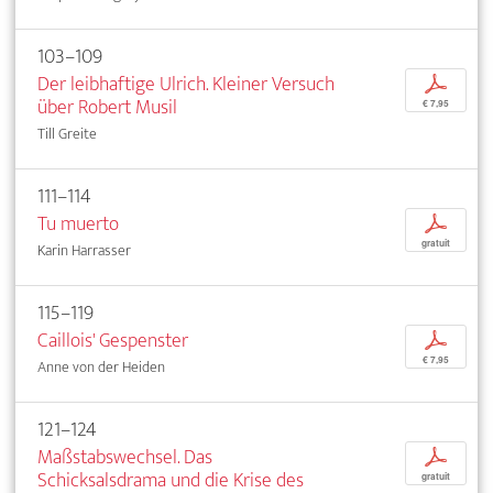
103–109
Der leibhaftige Ulrich. Kleiner Versuch
p
über Robert Musil
€ 7,95
Till Greite
111–114
Tu muerto
p
gratuit
Karin Harrasser
115–119
Caillois' Gespenster
p
€ 7,95
Anne von der Heiden
121–124
Maßstabswechsel. Das
p
Schicksalsdrama und die Krise des
gratuit