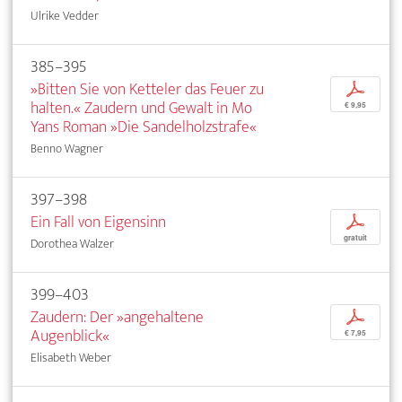
Ulrike Vedder
385–395
»Bitten Sie von Ketteler das Feuer zu
p
halten.« Zaudern und Gewalt in Mo
€ 9,95
Yans Roman »Die Sandelholzstrafe«
Benno Wagner
397–398
Ein Fall von Eigensinn
p
gratuit
Dorothea Walzer
399–403
Zaudern: Der »angehaltene
p
Augenblick«
€ 7,95
Elisabeth Weber