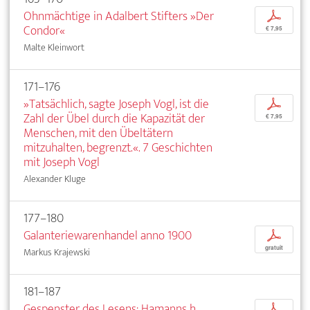
Ohnmächtige in Adalbert Stifters »Der
p
Condor«
€ 7,95
Malte Kleinwort
171–176
»Tatsächlich, sagte Joseph Vogl, ist die
p
Zahl der Übel durch die Kapazität der
€ 7,95
Menschen, mit den Übeltätern
mitzuhalten, begrenzt.«. 7 Geschichten
mit Joseph Vogl
Alexander Kluge
177–180
Galanteriewarenhandel anno 1900
p
gratuit
Markus Krajewski
181–187
Gespenster des Lesens: Hamanns h
p