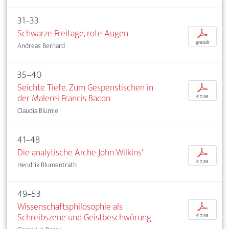
31–33
Schwarze Freitage, rote Augen
p
gratuit
Andreas Bernard
35–40
Seichte Tiefe. Zum Gespenstischen in
p
der Malerei Francis Bacon
€ 7,95
Claudia Blümle
41–48
Die analytische Arche John Wilkins'
p
€ 7,95
Hendrik Blumentrath
49–53
Wissenschaftsphilosophie als
p
Schreibszene und Geistbeschwörung
€ 7,95