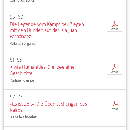
Cornelius Borck
55–60
Die Legende vom Kampf der Ziegen
p
mit den Hunden auf der Isla Juan
€ 7,95
Fernández
Roland Borgards
61–65
X wie Humanities. Die Idee einer
p
Geschichte
€ 7,95
Rüdiger Campe
67–73
»Es ist Zeit«. Die Überraschungen des
p
Kairos
€ 7,95
Isabelle Châtelet