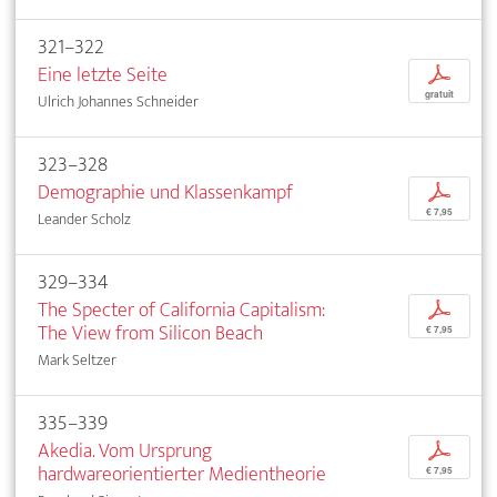
321–322
Eine letzte Seite
p
gratuit
Ulrich Johannes Schneider
323–328
Demographie und Klassenkampf
p
€ 7,95
Leander Scholz
329–334
The Specter of California Capitalism:
p
The View from Silicon Beach
€ 7,95
Mark Seltzer
335–339
Akedia. Vom Ursprung
p
hardwareorientierter Medientheorie
€ 7,95