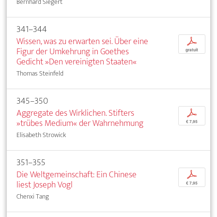
Bernhard Siegert
341–344
Wissen, was zu erwarten sei. Über eine
p
Figur der Umkehrung in Goethes
gratuit
Gedicht »Den vereinigten Staaten«
Thomas Steinfeld
345–350
Aggregate des Wirklichen. Stifters
p
»trübes Medium« der Wahrnehmung
€ 7,95
Elisabeth Strowick
351–355
Die Weltgemeinschaft: Ein Chinese
p
liest Joseph Vogl
€ 7,95
Chenxi Tang