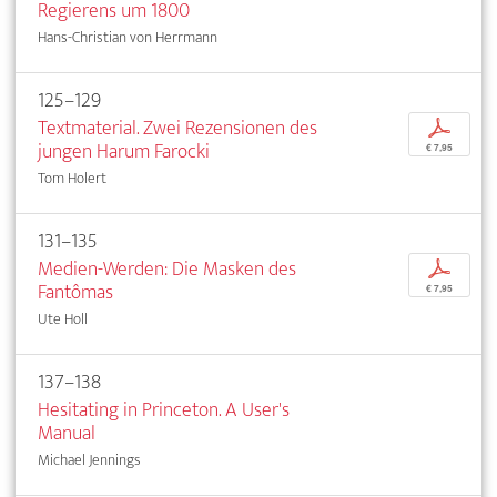
Regierens um 1800
Hans-Christian von Herrmann
125–129
Textmaterial. Zwei Rezensionen des
p
jungen Harum Farocki
€ 7,95
Tom Holert
131–135
Medien-Werden: Die Masken des
p
Fantômas
€ 7,95
Ute Holl
137–138
Hesitating in Princeton. A User's
Manual
Michael Jennings