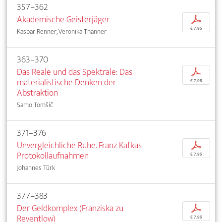
357–362
Akademische Geisterjäger
p
€ 7,95
Kaspar Renner, Veronika Thanner
363–370
Das Reale und das Spektrale: Das
p
materialistische Denken der
€ 7,95
Abstraktion
Samo Tomšič
371–376
Unvergleichliche Ruhe. Franz Kafkas
p
Protokollaufnahmen
€ 7,95
Johannes Türk
377–383
Der Geldkomplex (Franziska zu
p
Reventlow)
€ 7,95