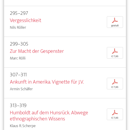
295–297
Vergesslichkeit
p
gratuit
Nils Röller
299–305
Zur Macht der Gespenster
p
€ 7,95
Marc Rölli
307–311
Ankunft in Amerika. Vignette für J.V.
p
€ 7,95
Armin Schäfer
313–319
Humboldt auf dem Hunsrück. Abwege
p
ethnographischen Wissens
€ 7,95
Klaus R. Scherpe