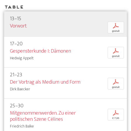
Table
13–15
Vorwort
p
gratuit
17–20
Gespensterkunde I: Dämonen
p
gratuit
Hedwig Appelt
21–23
Der Vortrag als Medium und Form
p
gratuit
Dirk Baecker
25–30
Mitgenommenwerden. Zu einer
p
politischen Szene Célines
€ 7,95
Friedrich Balke