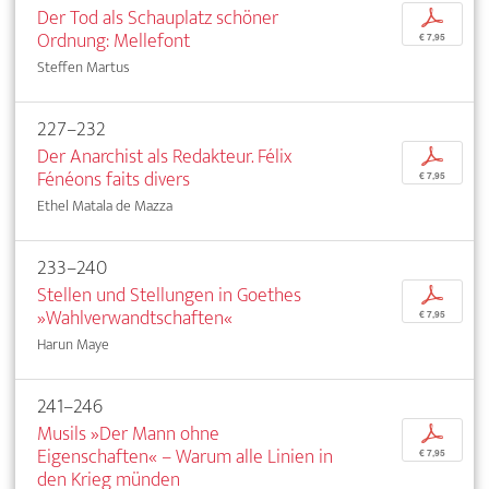
Der Tod als Schauplatz schöner
p
Ordnung: Mellefont
€ 7,95
Steffen Martus
227–232
Der Anarchist als Redakteur. Félix
p
Fénéons faits divers
€ 7,95
Ethel Matala de Mazza
233–240
Stellen und Stellungen in Goethes
p
»Wahlverwandtschaften«
€ 7,95
Harun Maye
241–246
Musils »Der Mann ohne
p
Eigenschaften« – Warum alle Linien in
€ 7,95
den Krieg münden