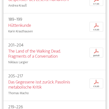
€ 7,95
Andrea Krauß
189–199
Hüttenkunde
p
€ 9,95
Karin Krauthausen
201–204
The Land of the Walking Dead.
p
Fragments of a Conversation
gratuit
Niklaus Largier
205–217
Das Gegessene isst zurück. Pasolinis
p
metabolische Kritik
€ 9,95
Thomas Macho
219–226