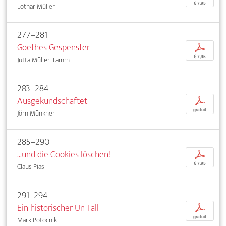
€ 7,95
Lothar Müller
277–281
Goethes Gespenster
p
€ 7,95
Jutta Müller-Tamm
283–284
Ausgekundschaftet
p
gratuit
Jörn Münkner
285–290
...und die Cookies löschen!
p
€ 7,95
Claus Pias
291–294
Ein historischer Un-Fall
p
gratuit
Mark Potocnik