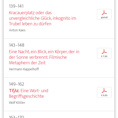
139–141
Kracauerplatz oder das
p
unvergleichliche Glück, inkognito im
gratuit
Trubel leben zu dürfen
Anton Kaes
143–148
Eine Nacht, ein Blick, ein Körper, der in
p
der Sonne verbrennt. Filmische
€ 7,95
Metaphern der Zeit
Hermann Kappelhoff
149–162
Τῆλε. Eine Wort- und
p
Begriffsgeschichte
€ 9,95
Wolf Kittler
163–170