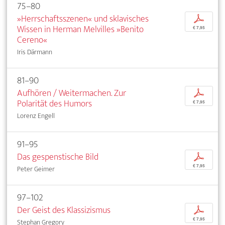
75–80
»Herrschaftsszenen« und sklavisches
p
Wissen in Herman Melvilles »Benito
€ 7,95
Cereno«
Iris Därmann
81–90
Aufhören / Weitermachen. Zur
p
Polarität des Humors
€ 7,95
Lorenz Engell
91–95
Das gespenstische Bild
p
€ 7,95
Peter Geimer
97–102
Der Geist des Klassizismus
p
€ 7,95
Stephan Gregory