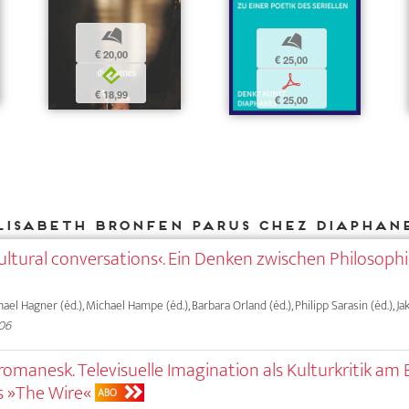
b
b
€ 20,00
€ 25,00
e
p
€ 18,99
€ 25,00
lisabeth Bronfen parus chez DIAPHAN
cultural conversations‹. Ein Denken zwischen Philosophi
chael Hagner (éd.), Michael Hampe (éd.), Barbara Orland (éd.), Philipp Sarasin (éd.), 
06
romanesk. Televisuelle Imagination als Kulturkritik am B
s »The Wire«
ABO