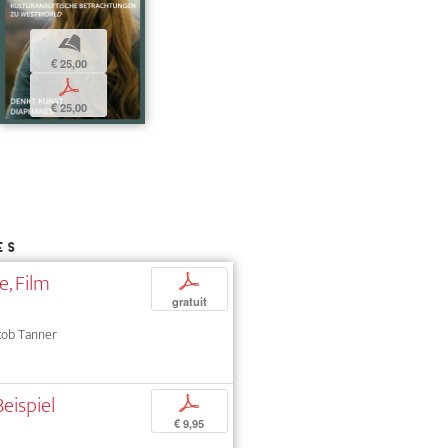
b
€ 25,00
p
€ 25,00
ES
e, Film
p
gratuit
Jakob Tanner
eispiel
p
€ 9,95