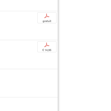
p
gratuit
p
€ 14,95