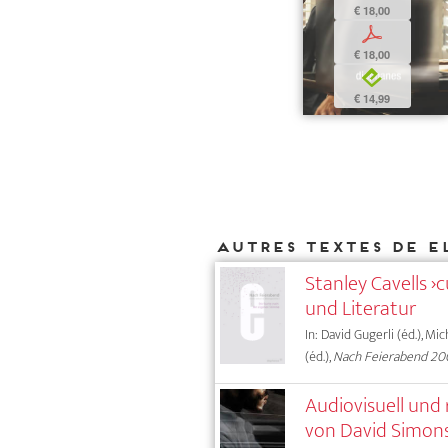
€ 18,00
p
€ 18,00
e
€ 14,99
Autres textes de E
Stanley Cavells ›
und Literatur
In: David Gugerli (éd.), Mi
(éd.),
Nach Feierabend 20
Audiovisuell und 
von David Simon