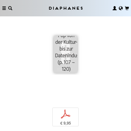
Diaphanes
Subversion.
Pop von
der Kultur-
bis zur
Datenindustrie
(p. 107 –
120)
p
€ 9,95