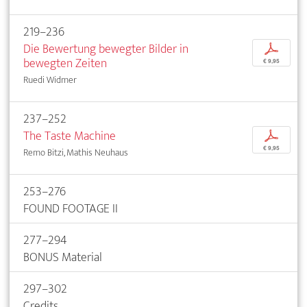
219–236
Die Bewertung bewegter Bilder in
p
bewegten Zeiten
€ 9,95
Ruedi Widmer
237–252
The Taste Machine
p
€ 9,95
Remo Bitzi, Mathis Neuhaus
253–276
FOUND FOOTAGE II
277–294
BONUS Material
297–302
Credits