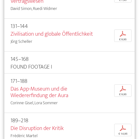
Vertragswesen
David Simon, Ruedi Widmer
131–144
Zivilisation und globale Öffentlichkeit
p
€ 9,95
Jörg Scheller
145–168
FOUND FOOTAGE I
171–188
Das App-Museum und die
p
Wiedererfindung der Aura
€ 9,95
Corinne Gisel, Lora Sommer
189–218
Die Disruption der Kritik
p
€ 14,95
Frédéric Martel