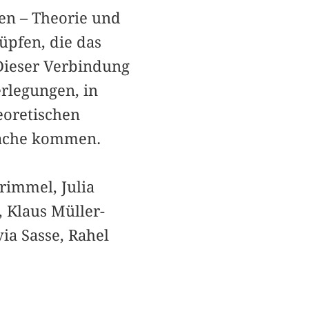
iten – Theorie und
üpfen, die das
 Dieser Verbindung
erlegungen, in
eoretischen
rache kommen.
rimmel, Julia
 Klaus Müller-
via Sasse, Rahel