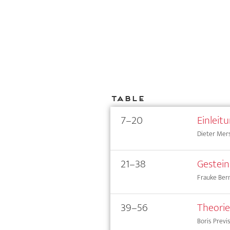
Table
7–20
Einleit
Dieter Mersc
21–38
Gestein
Frauke Ber
39–56
Theorie
Boris Previs