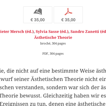
b
p
€ 35,00
€ 35,00
ieter Mersch (éd.)
,
Sylvia Sasse (éd.)
,
Sandro Zanetti (éd
Ästhetische Theorie
broché, 304 pages
PDF, 304 pages
ie, die nicht auf eine bestimmte Weise äst
urf seiner Ästhetischen Theorie nicht ein
ischen verstanden, sondern war sich der ä
heorie bewusst. Gleichzeitig haben wir es
reignissen zu tun, denen eine ästhetisch