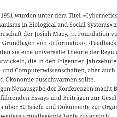
1951 wurden unter dem Titel »Cybernetics.
nisms in Biological and Social Systems« 
rschaft der Josiah Macy, Jr. Foundation ve
n Grundlagen von ›Information‹, ›Feedback
chten sie eine universelle Theorie der Regu
twickeln, die in den folgenden Jahrzehnten
- und Computerwissenschaften, aber auch 
und Ökonomie ausschwärmen sollte.
igen Neuausgabe der Konferenzen macht B
führenden Essays und Beiträgen zur Gesch
ls über 80 Briefe und Dokumente zur Orga
weitere grundlegende Texte zugänglich.