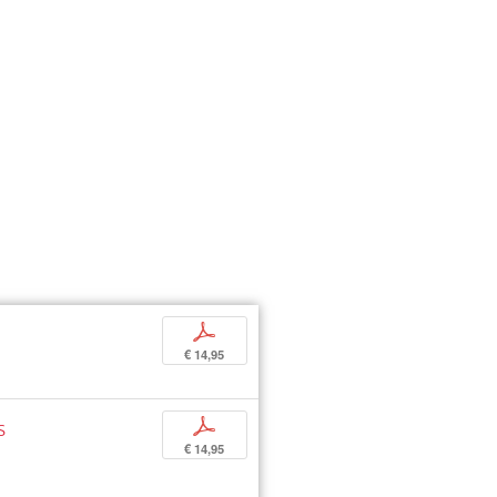
p
€ 14,95
s
p
€ 14,95