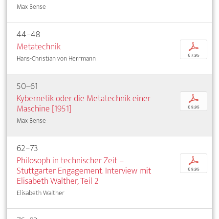
Max Bense
44–48
Metatechnik
p
€ 7,95
Hans-Christian von Herrmann
50–61
Kybernetik oder die Metatechnik einer
p
Maschine [1951]
€ 9,95
Max Bense
62–73
Philosoph in technischer Zeit –
p
Stuttgarter Engagement. Interview mit
€ 9,95
Elisabeth Walther, Teil 2
Elisabeth Walther