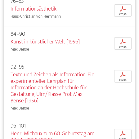
76–83
Informationsästhetik
p
€ 7,95
Hans-Christian von Herrmann
84–90
Kunst in künstlicher Welt [1956]
p
€ 7,95
Max Bense
92–95
Texte und Zeichen als Information. Ein
p
experimenteller Lehrplan für
€ 5,95
Information an der Hochschule für
Gestaltung, Ulm/Klasse Prof. Max
Bense [1956]
Max Bense
96–101
Henri Michaux zum 60. Geburtstag am
p