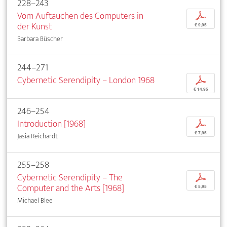
228–243
Vom Auftauchen des Computers in
p
der Kunst
€ 9,95
Barbara Büscher
244–271
Cybernetic Serendipity – London 1968
p
€ 14,95
246–254
Introduction [1968]
p
€ 7,95
Jasia Reichardt
255–258
Cybernetic Serendipity – The
p
Computer and the Arts [1968]
€ 5,95
Michael Blee