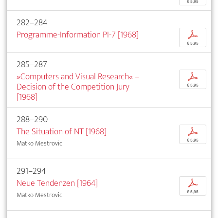
€ 5,95
282–284
Programme-Information PI-7 [1968]
p
€ 5,95
285–287
»Computers and Visual Research« –
p
Decision of the Competition Jury
€ 5,95
[1968]
288–290
The Situation of NT [1968]
p
€ 5,95
Matko Mestrovic
291–294
Neue Tendenzen [1964]
p
€ 5,95
Matko Mestrovic