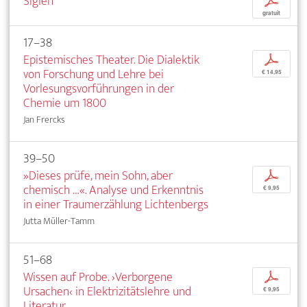
Siglen
p
gratuit
17–38
Epistemisches Theater. Die Dialektik
p
von Forschung und Lehre bei
€ 14,95
Vorlesungsvorführungen in der
Chemie um 1800
Jan Frercks
39–50
»Dieses prüfe, mein Sohn, aber
p
chemisch …«. Analyse und Erkenntnis
€ 9,95
in einer Traumerzählung Lichtenbergs
Jutta Müller-Tamm
51–68
Wissen auf Probe. ›Verborgene
p
Ursachen‹ in Elektrizitätslehre und
€ 9,95
Literatur