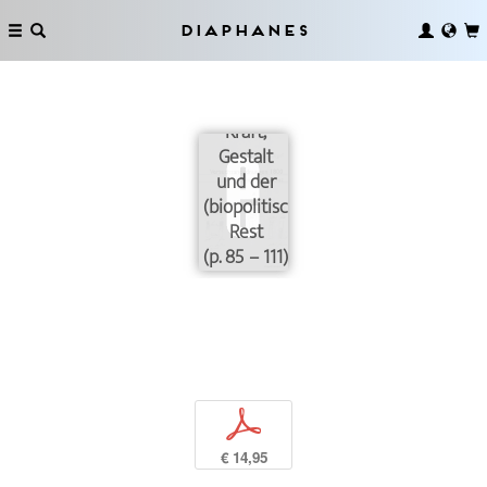
Diaphanes
Kraft,
Gestalt
und der
(biopolitische)
Rest
(p. 85 – 111)
p
€ 14,95