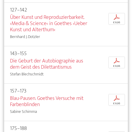
127–142
Über Kunst und Reproduzierbarkeit.
p
›Media & Science‹ in Goethes ›Ueber
€ 9,95
Kunst und Alterthum‹
Bernhard J. Dotzler
143–155
Die Geburt der Autobiographie aus
p
dem Geist des Dilettantismus
€ 9,95
Stefan Blechschmidt
157–173
Blau-Pausen. Goethes Versuche mit
p
Farbenblinden
€ 9,95
Sabine Schimma
175–188