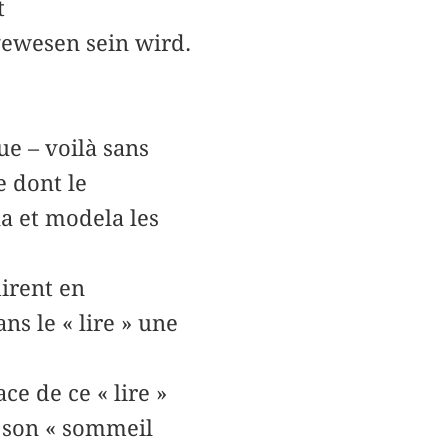
t
gewesen sein wird.
ue – voilà sans
e dont le
a et modela les
mirent en
s le « lire » une
ce de ce « lire »
, son « sommeil