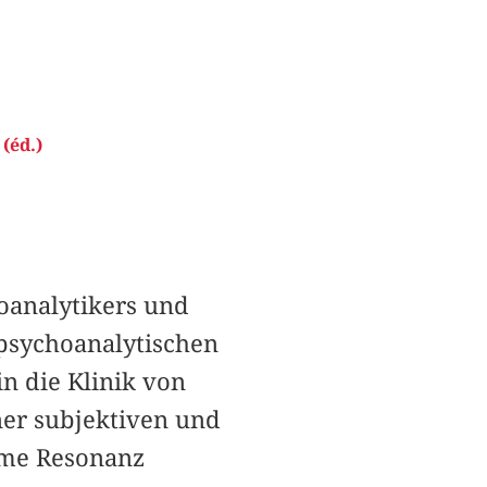
(éd.)
oanalytikers und
psychoanalytischen
in die Klinik von
ner subjektiven und
mme Resonanz