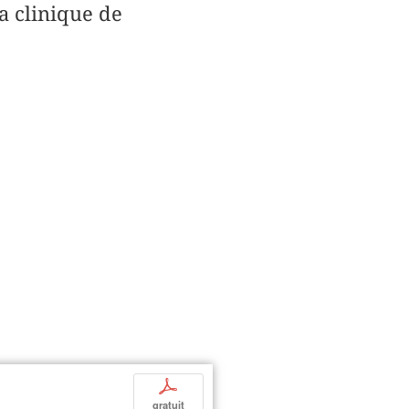
la clinique de
p
gratuit