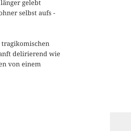
­länger gelebt
hner selbst aufs ­
 tragikomischen
anft delirierend wie
gen von einem