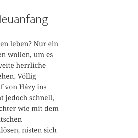
 Neuanfang
ten leben? Nur ein
en wollen, um es
eite herrliche
hen. Völlig
f von Házy ins
nt jedoch schnell,
ochter wie mit dem
utschen
lösen, nisten sich