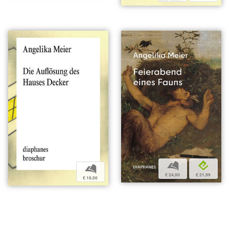
b
e
b
€ 24,00
€ 21,99
€ 18,00