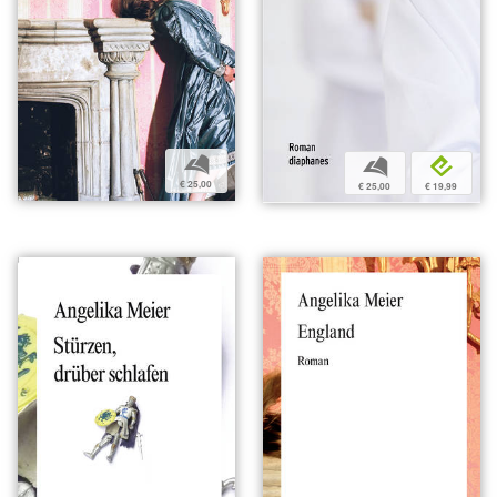
b
b
e
€ 25,00
€ 25,00
€ 19,99