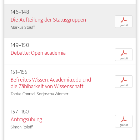
146–148
Die Aufteilung der Statusgruppen
p
gratuit
Markus Stauff
149–150
Debatte: Open academia
p
gratuit
151–155
Befreites Wissen. Academia.edu und
p
die Zählbarkeit von Wissenschaft
gratuit
Tobias Conradi, Serjoscha Wiemer
157–160
Antragsübung
p
gratuit
Simon Roloff