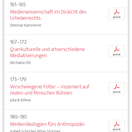
161–165
Medienwissenschaft im Dickicht des
p
Urheberrechts
gratuit
Dietmar Kammerer
167–172
Querkulturelle und artverschiedene
p
Mediatisierungen
gratuit
Michaela Ott
173–179
Verschwiegene Folter – inszeniert auf
p
realen und filmischen Bühnen
gratuit
Julia B. Köhne
180–185
Medienökologien fürs Anthropozän
p
gratuit
Isabell Schrickel, Milan Stürmer