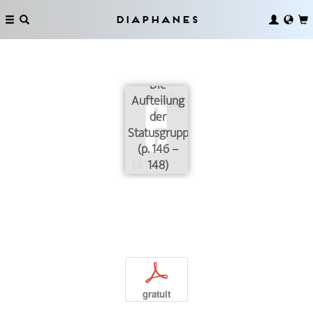
Diaphanes
Die
Aufteilung
der
Statusgruppen
(p. 146 –
148)
p
gratuit