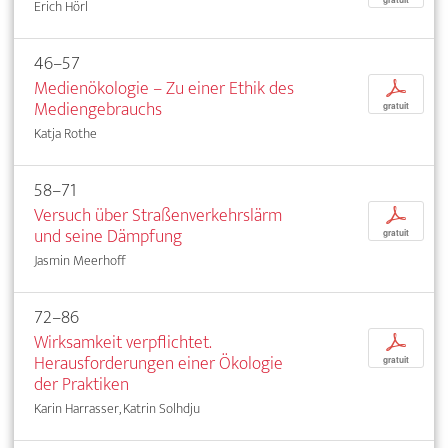
gratuit
Erich Hörl
46–57
Medienökologie – Zu einer Ethik des
p
Mediengebrauchs
gratuit
Katja Rothe
58–71
Versuch über Straßenverkehrslärm
p
und seine Dämpfung
gratuit
Jasmin Meerhoff
72–86
Wirksamkeit verpflichtet.
p
Herausforderungen einer Ökologie
gratuit
der Praktiken
Karin Harrasser, Katrin Solhdju