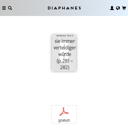
Diaphanes
Dass ich
sie immer
verteidigen
würde
(p. 281 –
282)
p
gratuit