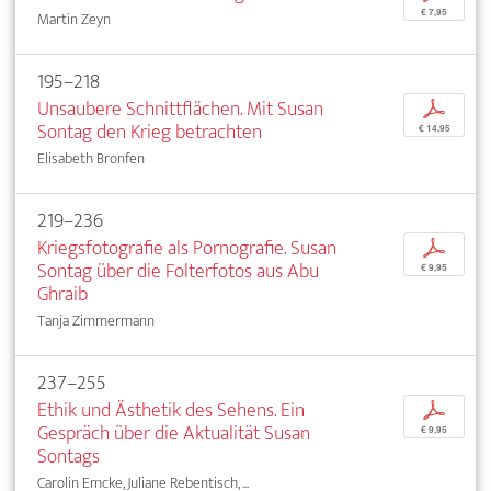
€ 7,95
Martin Zeyn
195–218
Unsaubere Schnittflächen. Mit Susan
p
Sontag den Krieg betrachten
€ 14,95
Elisabeth Bronfen
219–236
Kriegsfotografie als Pornografie. Susan
p
Sontag über die Folterfotos aus Abu
€ 9,95
Ghraib
Tanja Zimmermann
237–255
Ethik und Ästhetik des Sehens. Ein
p
Gespräch über die Aktualität Susan
€ 9,95
Sontags
Carolin Emcke, Juliane Rebentisch, ...