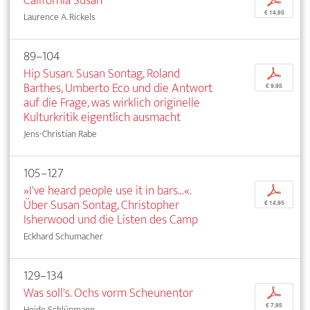
California Susan
p
€ 14,95
Laurence A. Rickels
89–104
Hip Susan. Susan Sontag, Roland
p
Barthes, Umberto Eco und die Antwort
€ 9,95
auf die Frage, was wirklich originelle
Kulturkritik eigentlich ausmacht
Jens-Christian Rabe
105–127
»I've heard people use it in bars...«.
p
Über Susan Sontag, Christopher
€ 14,95
Isherwood und die Listen des Camp
Eckhard Schumacher
129–134
Was soll's. Ochs vorm Scheunentor
p
€ 7,95
Heide Schlüpmann