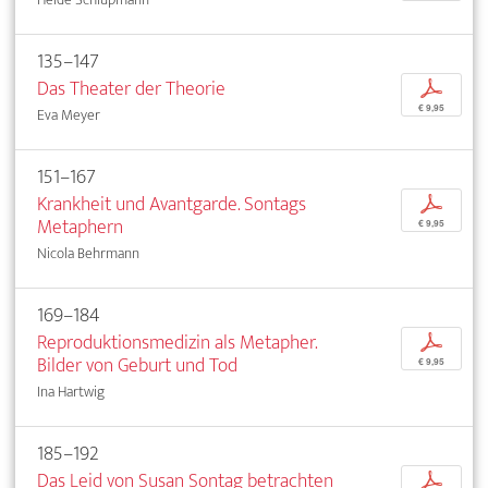
135–147
Das Theater der Theorie
p
€ 9,95
Eva Meyer
151–167
Krankheit und Avantgarde. Sontags
p
Metaphern
€ 9,95
Nicola Behrmann
169–184
Reproduktionsmedizin als Metapher.
p
Bilder von Geburt und Tod
€ 9,95
Ina Hartwig
185–192
Das Leid von Susan Sontag betrachten
p