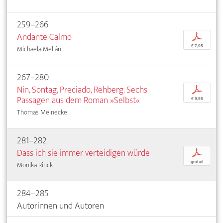
259–266
Andante Calmo
p
€ 7,95
Michaela Melián
267–280
Nin, Sontag, Preciado, Rehberg. Sechs
p
Passagen aus dem Roman »Selbst«
€ 9,95
Thomas Meinecke
281–282
Dass ich sie immer verteidigen würde
p
gratuit
Monika Rinck
284–285
Autorinnen und Autoren