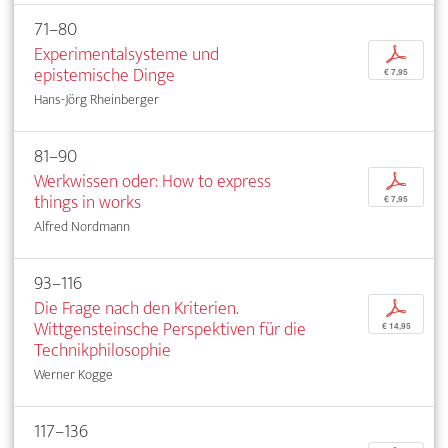
71–80
Experimentalsysteme und
p
epistemische Dinge
€ 7,95
Hans-Jörg Rheinberger
81–90
Werkwissen oder: How to express
p
things in works
€ 7,95
Alfred Nordmann
93–116
Die Frage nach den Kriterien.
p
Wittgensteinsche Perspektiven für die
€ 14,95
Technikphilosophie
Werner Kogge
117–136