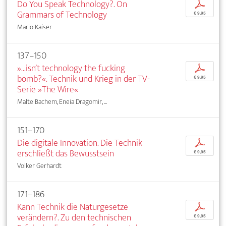
Do You Speak Technology?. On
p
Grammars of Technology
€ 9,95
Mario Kaiser
137–150
»...isn’t technology the fucking
p
bomb?«. Technik und Krieg in der TV-
€ 9,95
Serie »The Wire«
Malte Bachem, Eneia Dragomir, ...
151–170
Die digitale Innovation. Die Technik
p
erschließt das Bewusstsein
€ 9,95
Volker Gerhardt
171–186
Kann Technik die Naturgesetze
p
verändern?. Zu den technischen
€ 9,95