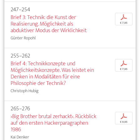
247–254
Brief 3: Technik: die Kunst der
p
Realisierung. Möglichkeit als
€ 7,95
abduktiver Modus der Wirklichkeit
Günter Ropohl
255–262
Brief 4: Technikkonzepte und
p
Möglichkeitskonzepte. Was leistet ein
€ 7,95
Denken in Modalitäten für eine
Philosophie der Technik?
Christoph Hubig
265–276
›Big Brother brutal zerhackt‹. Rückblick
p
auf den ersten Hackerparagraphen
€ 9,95
1986
Kai Denker