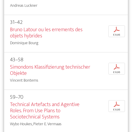
Andreas Luckner
31–42
Bruno Latour ou les errements des
p
objets hybrides
€ 9,95
Dominique Bourg
43–58
Simondons Klassifizierung technischer
p
Objekte
€ 9,95
Vincent Bontems
59–70
Technical Artefacts and Agentive
p
Roles. From Use Plans to
€ 9,95
Sociotechnical Systems
Wybo Houkes, Pieter E. Vermaas