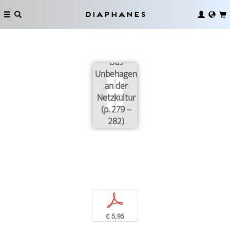
Diaphanes
Das
Unbehagen
an der
Netzkultur
(p. 279 –
282)
p
€ 5,95