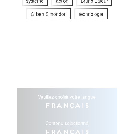
système
action
Bruno Latour
Gilbert Simondon
technologie
Veuillez choisir votre langue
Français
Contenu selectionné
Français