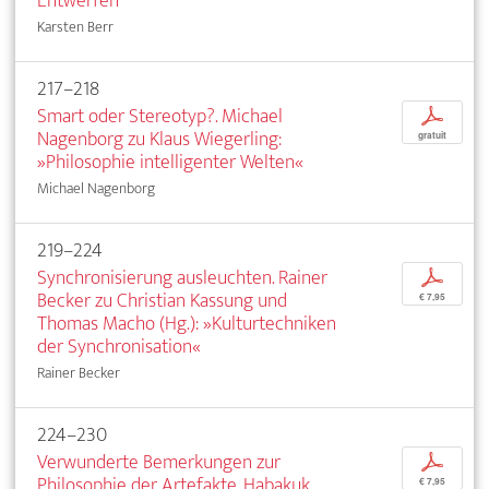
Entwerfen
Karsten Berr
217–218
Smart oder Stereotyp?. Michael
p
Nagenborg zu Klaus Wiegerling:
gratuit
»Philosophie intelligenter Welten«
Michael Nagenborg
219–224
Synchronisierung ausleuchten. Rainer
p
Becker zu Christian Kassung und
€ 7,95
Thomas Macho (Hg.): »Kulturtechniken
der Synchronisation«
Rainer Becker
224–230
Verwunderte Bemerkungen zur
p
Philosophie der Artefakte. Habakuk
€ 7,95