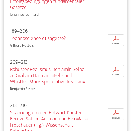
Erfolgsbedingungen fundamentaler
Gesetze
Johannes Lenhard
189–206
Technoscience et sagesse?
p
€ 9,95
Gilbert Hottois
209–213
Robuster Realismus. Benjamin Seibel
p
zu Graham Harman: »Bells and
€ 7,95
Whistles. More Speculative Realism«
Benjamin Seibel
213–216
Spannung um den Entwurf. Karsten
p
Berr zu Sabine Ammon und Eva Maria
gratuit
Froschauer (Hg.): Wissenschaft