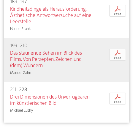
189–197
Kindheitsdinge als Herausforderung.
p
Ästhetische Antwortversuche auf eine
€ 7,95
Leerstelle
Hanne Frank
199–210
Das staunende Sehen im Blick des
p
Films. Von Perzepten, Zeichen und
€ 9,95
(dem) Wundern
Manuel Zahn
211–228
Drei Dimensionen des Unverfügbaren
p
im künstlerischen Bild
€ 9,95
Michael Lüthy