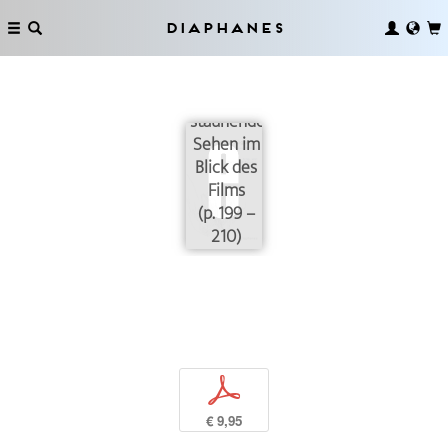
Diaphanes
Das
staunende
Sehen im
Blick des
Films
(p. 199 –
210)
p
€ 9,95