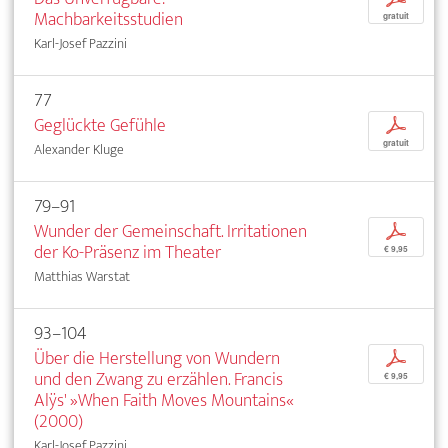
Machbarkeitsstudien
gratuit
Karl-Josef Pazzini
77
Geglückte Gefühle
p
gratuit
Alexander Kluge
79–91
Wunder der Gemeinschaft. Irritationen
p
der Ko-Präsenz im Theater
€ 9,95
Matthias Warstat
93–104
Über die Herstellung von Wundern
p
und den Zwang zu erzählen. Francis
€ 9,95
Alÿs' »When Faith Moves Mountains«
(2000)
Karl-Josef Pazzini