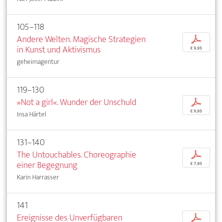
105–118
Andere Welten. Magische Strategien
p
in Kunst und Aktivismus
€ 9,95
geheimagentur
119–130
»Not a girl«. Wunder der Unschuld
p
€ 9,95
Insa Härtel
131–140
The Untouchables. Choreographie
p
einer Begegnung
€ 7,95
Karin Harrasser
141
Ereignisse des Unverfügbaren
p