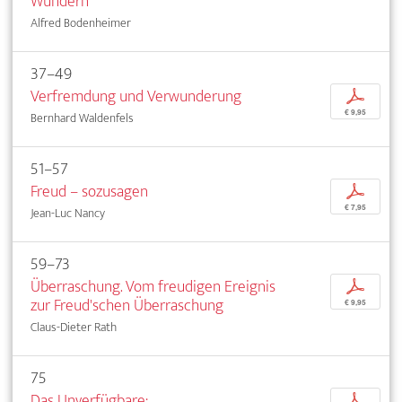
Wundern
Alfred Bodenheimer
37–49
Verfremdung und Verwunderung
p
€ 9,95
Bernhard Waldenfels
51–57
Freud – sozusagen
p
€ 7,95
Jean-Luc Nancy
59–73
Überraschung. Vom freudigen Ereignis
p
zur Freud'schen Überraschung
€ 9,95
Claus-Dieter Rath
75
Das Unverfügbare:
p