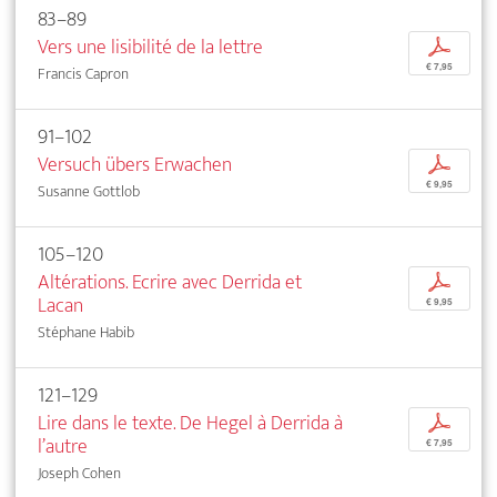
83–89
Vers une lisibilité de la lettre
p
€ 7,95
Francis Capron
91–102
Versuch übers Erwachen
p
€ 9,95
Susanne Gottlob
105–120
Altérations. Ecrire avec Derrida et
p
Lacan
€ 9,95
Stéphane Habib
121–129
Lire dans le texte. De Hegel à Derrida à
p
l’autre
€ 7,95
Joseph Cohen