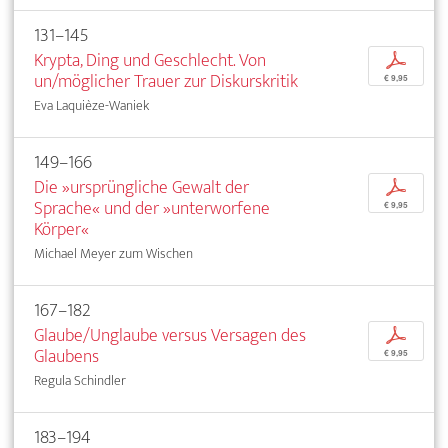
131–145
Krypta, Ding und Geschlecht. Von
p
un/möglicher Trauer zur Diskurskritik
€ 9,95
Eva Laquièze-Waniek
149–166
Die »ursprüngliche Gewalt der
p
Sprache« und der »unterworfene
€ 9,95
Körper«
Michael Meyer zum Wischen
167–182
Glaube/Unglaube versus Versagen des
p
Glaubens
€ 9,95
Regula Schindler
183–194