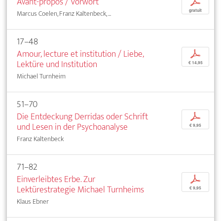
Avant-propos / Vorwort
p
gratuit
Marcus Coelen, Franz Kaltenbeck, ...
17–48
Amour, lecture et institution / Liebe,
p
Lektüre und Institution
€ 14,95
Michael Turnheim
51–70
Die Entdeckung Derridas oder Schrift
p
und Lesen in der Psychoanalyse
€ 9,95
Franz Kaltenbeck
71–82
Einverleibtes Erbe. Zur
p
Lektürestrategie Michael Turnheims
€ 9,95
Klaus Ebner