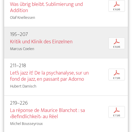
Was übrig bleibt. Sublimierung und
p
Addition
€ 9,95
Olaf Knellessen
195–207
Kritik und Klinik des Einzelnen
p
€ 9,95
Marcus Coelen
211–218
Let’s jazz it! De la psychanalyse, sur un
p
fond de jazz, en passant par Adorno
€ 7,95
Hubert Damisch
219–226
La réponse de Maurice Blanchot : sa
p
›Befindlichkeit‹ au Réel
€ 7,95
Michel Bousseyroux