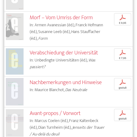
Morf – Vom Umriss der Form
p
€ 9,95
In: Armen Avanessian (éd.), Franck Hofmann
(éd.), Susanne Leeb (éd.), Hans Stauffacher
(éd.),
Form
Verabschiedung der Universität
p
€ 7,95
In: Unbedingte Universitäten (éd.),
Was
passiert?
Nachbemerkungen und Hinweise
p
gratuit
In: Maurice Blanchot,
Das Neutrale
Avant-propos / Vorwort
p
gratuit
In: Marcus Coelen (éd.), Franz Kaltenbeck
(éd.), Dian Turnheim (éd.),
Jenseits der Trauer
/ Au-delà du deuil