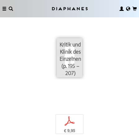
Diaphanes
Kritik und
Klinik des
Einzelnen
(p. 195 –
207)
p
€ 9,95