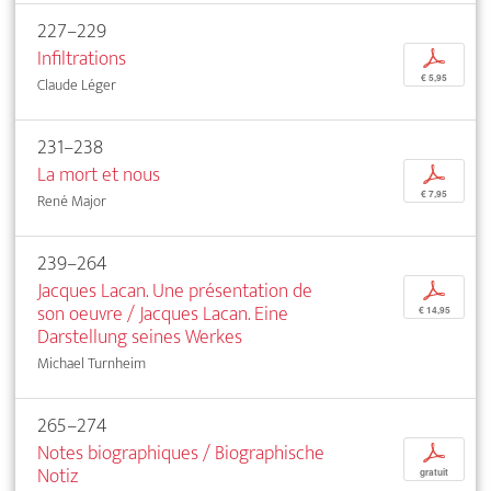
227–229
Infiltrations
p
€ 5,95
Claude Léger
231–238
La mort et nous
p
€ 7,95
René Major
239–264
Jacques Lacan. Une présentation de
p
son oeuvre / Jacques Lacan. Eine
€ 14,95
Darstellung seines Werkes
Michael Turnheim
265–274
Notes biographiques / Biographische
p
Notiz
gratuit