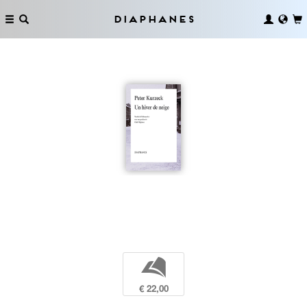
Diaphanes
b
€ 22,00