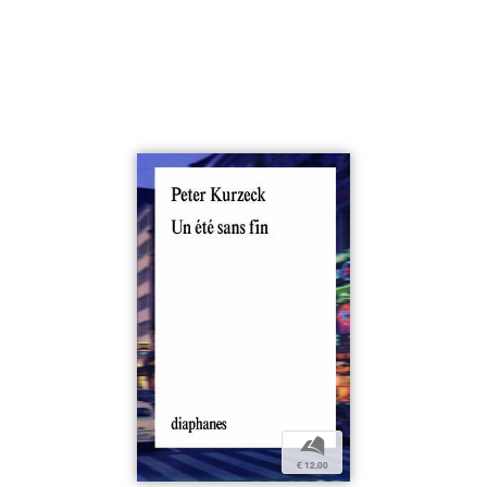
b
€ 12,00